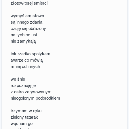
złotowłosej smierci
wymyślam słowa
są innego zdania
czuję się obrażony
na tych co ust
nie zamykają
tak rzadko spotykam
twarze co mówią
mniej od innych
we śnie
rozpoznaję je
z ostro zarysowanym
nieogolonym podbródkiem
trzymam w ręku
zielony tatarak
wącham go