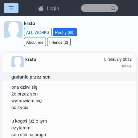
Login
krsto
ALL WORKS
Poetry (95)
About me
Friends (2)
krsto
5 february 2012
poetry
gadanie przez sen
ona dziwi się
że przez sen
wymawiam się
od życia
u kogoś już o tym
czytałem
sen stoi na progu