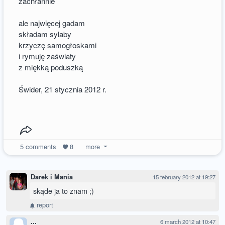
zachłannie
ale najwięcej gadam
składam sylaby
krzyczę samogłoskami
i rymuję zaświaty
z miękką poduszką
Świder, 21 stycznia 2012 r.
5
comments
8
more
Darek i Mania
15 february 2012 at 19:27
skąde ja to znam ;)
report
...
6 march 2012 at 10:47