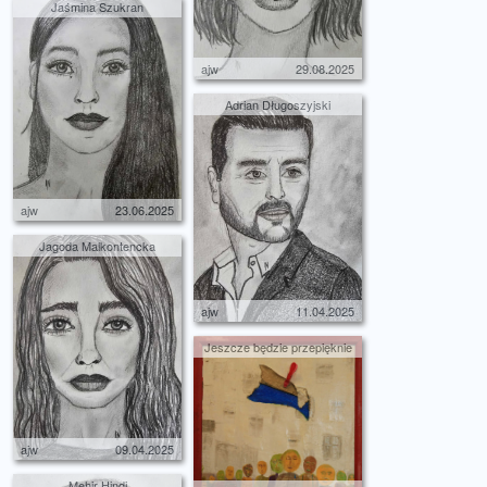
Jaśmina Szukran
ajw
29.08.2025
Adrian Długoszyjski
ajw
23.06.2025
Jagoda Malkontencka
ajw
11.04.2025
Jeszcze będzie przepięknie
ajw
09.04.2025
Mehir Hindi