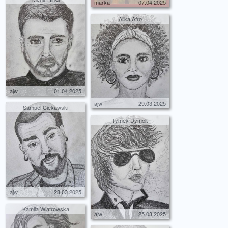
marka
07.04.2025
Alika Afro
ajw
01.04.2025
ajw
29.03.2025
Samuel Ciekawski
Tymek Dymek
ajw
28.03.2025
Kamila Wiatrowska
ajw
25.03.2025