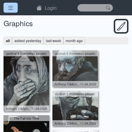
Login
Graphics
all
added yesterday
last week
month ago
portrait 3 (homeless people)
portrait 2 (homeless people)
Anthony DiMich...
11.04.2026
portrait 1 (homeless people)
Anthony DiMich...
11.04.2026
The Fall into Time
Anthony DiMich...
11.04.2026