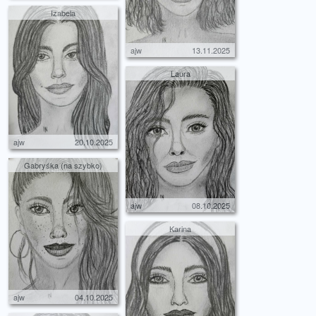
Izabela
ajw
13.11.2025
Laura
ajw
20.10.2025
Gabryśka (na szybko)
ajw
08.10.2025
Karina
ajw
04.10.2025