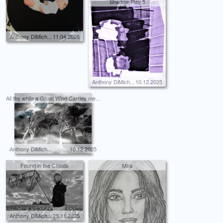
Shadow Play 5
Anthony DiMich...
11.04.2026
Anthony DiMich...
10.12.2025
All the while a Great Wind Carries me...
Anthony DiMich...
10.12.2025
Found in the Clouds
Mira
Anthony DiMich...
25.11.2025