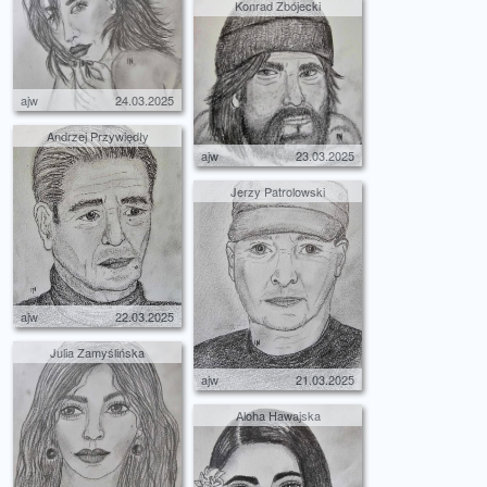
Konrad Zbójecki
ajw
24.03.2025
Andrzej Przywiędły
ajw
23.03.2025
Jerzy Patrolowski
ajw
22.03.2025
Julia Zamyślińska
ajw
21.03.2025
Aloha Hawajska