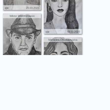
ajw
20.03.2025
Wiktor Wieczorowski
ajw
19.03.2025
Marianka Chudoszyjska
ajw
18.03.2025
Nikoś Długogrzywski
ajw
15.03.2025
Pola Zerkowska
ajw
13.03.2025