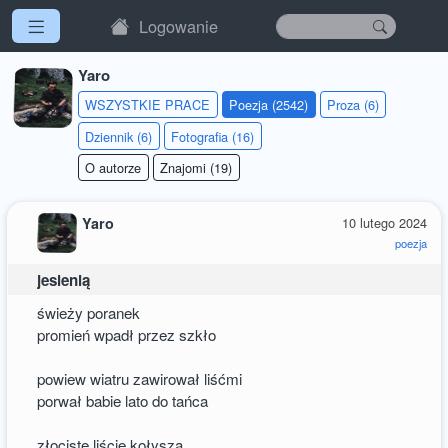
Logowanie
Yaro
WSZYSTKIE PRACE
Poezja (2542)
Proza (6)
Dziennik (6)
Fotografia (16)
O autorze
Znajomi (19)
Yaro
10 lutego 2024
poezja
jesienią
świeży poranek
promień wpadł przez szkło
powiew wiatru zawirował liśćmi
porwał babie lato do tańca
złociste liście kołyszą