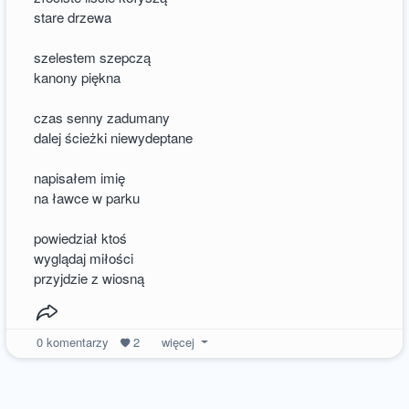
stare drzewa
szelestem szepczą
kanony piękna
czas senny zadumany
dalej ścieżki niewydeptane
napisałem imię
na ławce w parku
powiedział ktoś
wyglądaj miłości
przyjdzie z wiosną
0
komentarzy
2
więcej