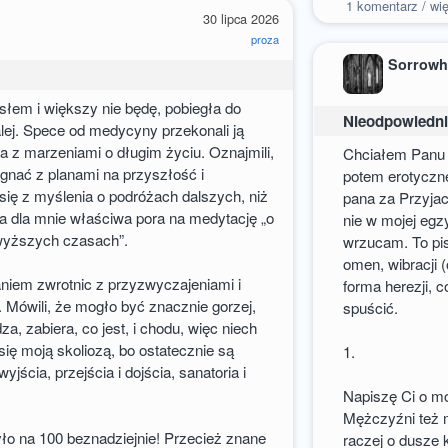
1
komentarz / wię
30 lipca 2026
proza
Sorrowh
osłem i większy nie będę, pobiegła do
Nieodpowiedni
alej. Spece od medycyny przekonali ją
a z marzeniami o długim życiu. Oznajmili,
Chciałem Panu p
gnać z planami na przyszłość i
potem erotyczn
ę z myślenia o podróżach dalszych, niż
pana za Przyjac
 dla mnie właściwa pora na medytację „o
nie w mojej egz
jwyższych czasach”.
wrzucam. To pis
omen, wibracji 
niem zwrotnic z przyzwyczajeniami i
forma herezji, 
 Mówili, że mogło być znacznie gorzej,
spuścić.
a, zabiera, co jest, i chodu, więc niech
i się moją skoliozą, bo ostatecznie są
1.
wyjścia, przejścia i dojścia, sanatoria i
Napiszę Ci o m
Mężczyźni też m
yło na 100 beznadziejnie! Przecież znane
raczej o dusze 