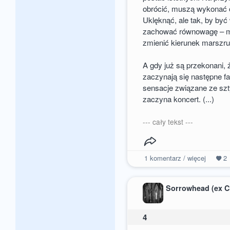
obrócić, muszą wykonać 
Uklęknąć, ale tak, by by
zachować równowagę – m
zmienić kierunek marszruty
A gdy już są przekonani, ż
zaczynają się następne f
sensacje związane ze szt
zaczyna koncert. (...)
--- cały tekst ---
1
komentarz / więcej
2
Sorrowhead (ex C
4