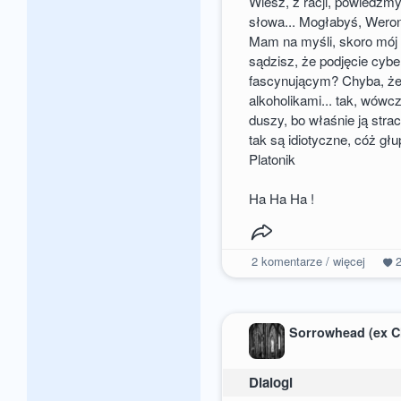
Wiesz, z racji, powiedzmy,
słowa... Mogłabyś, Weroni
Mam na myśli, skoro mój 
sądzisz, że podjęcie cy
fascynującym? Chyba, że 
alkoholikami... tak, wówc
duszy, bo właśnie ją str
tak są idiotyczne, cóż głu
Platonik
Ha Ha Ha !
2
komentarze / więcej
Sorrowhead (ex C
Dialogi