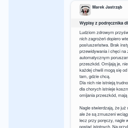
Marek Jastrząb
Wypisy z podręcznika dl
Ludziom zdrowym przyśw
nich zagrożeń dopiero wt
posłuszeństwa. Brak ins
przewidywania i chęci n
automatycznym poruszaniu
przeszkód. Omijają je, nie
każdej chwili mogą się od
tam, gdzie chcą.
Dla nich nie istnieją tru
dla chorych istnieje kosz
omijania przeszkód, mają
Nagle stwierdzają, że już
ale że są zmuszeni wciąga
lecz przy poręczy, nagle 
postać istotnych. Na przy