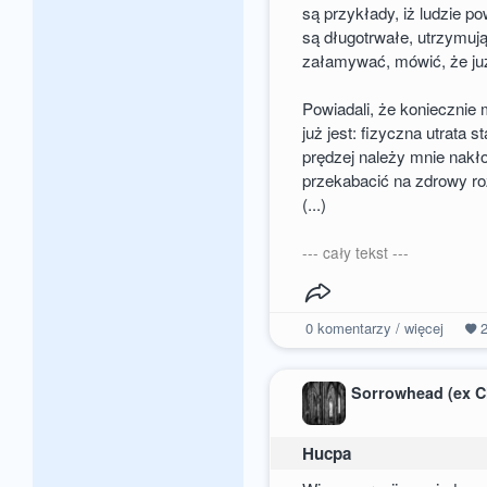
są przykłady, iż ludzie po
są długotrwałe, utrzymują 
załamywać, mówić, że już n
Powiadali, że koniecznie 
już jest: fizyczna utrata
prędzej należy mnie nakł
przekabacić na zdrowy r
(...)
--- cały tekst ---
0
komentarzy / więcej
Sorrowhead (ex C
Hucpa