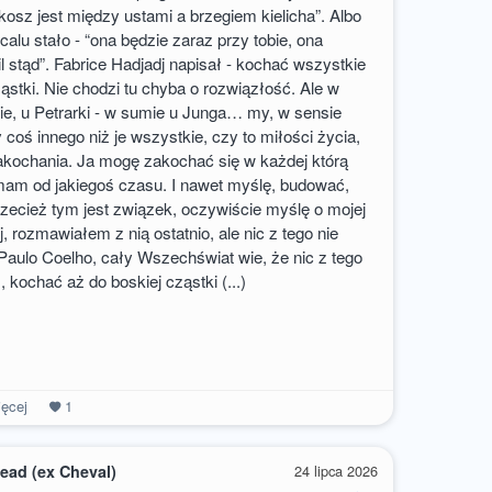
kosz jest między ustami a brzegiem kielicha”. Albo
alu stało - “ona będzie zaraz przy tobie, ona
l stąd”. Fabrice Hadjadj napisał - kochać wszystkie
ząstki. Nie chodzi tu chyba o rozwiązłość. Ale w
dzie, u Petrarki - w sumie u Junga… my, w sensie
 coś innego niż je wszystkie, czy to miłości życia,
akochania. Ja mogę zakochać się w każdej którą
mam od jakiegoś czasu. I nawet myślę, budować,
rzecież tym jest związek, oczywiście myślę o mojej
, rozmawiałem z nią ostatnio, ale nic z tego nie
u Paulo Coelho, cały Wszechświat wie, że nic z tego
 kochać aż do boskiej cząstki (...)
ęcej
1
ead (ex Cheval)
24 lipca 2026