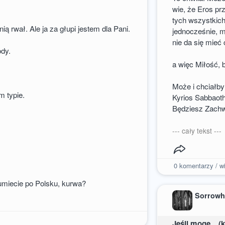
wie, że Eros pr
tych wszystkich 
nią rwał. Ale ja za głupi jestem dla Pani.
jednocześnie, m
nie da się mieć 
ody.
a więc Miłość, 
Może i chciałby
m typie.
Kyrios Sabbaoth
Będziesz Zachwy
--- cały tekst ---
0
komentarzy / wi
 umiecie po Polsku, kurwa?
Sorrowh
Jeśli mogę... 