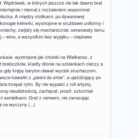
. Wędrówek, w których jeszcze nie tak dawno brał
niechętnie i niemal z rozżaleniem wspominał
liszka. A między stolikami, po dywanowej
skonogie kelnerki, wystrojone w służbowe uniformy i
miechy, zwijały się mechanicznie: serwowały temu
j – wino, a wszystkim bez wyjątku – ciepławe
iusie, wystrojone jak choinki na Wielkanoc, z
breloczków, kładły dłonie na szklankach cieczy a
as gdy krępy baryton dawał wycisk słuchaczom.
sze kawałki z „pieśni do słów”, a ujeżdżający po
ista trzepał rytm. By nie wypaść z roli artysty,
asną nieudolnością, zachęcał, prosił, szturchał
i serdelkami. Grał z nerwem, nie zwracając
i na wyczyny (...)