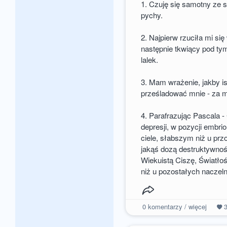
1. Czuję się samotny ze 
pychy.
2. Najpierw rzuciła mi się
następnie tkwiący pod tym
lalek.
3. Mam wrażenie, jakby is
prześladować mnie - za m
4. Parafrazując Pascala 
depresji, w pozycji embri
ciele, słabszym niż u prz
jakąś dozą destruktywnoś
Wiekuistą Ciszę, Świat
niż u pozostałych naczel
0
komentarzy / więcej