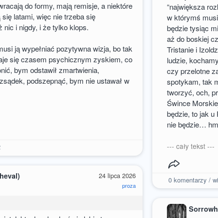
wracają do formy, mają remisje, a niektóre
“największa roz
się latami, więc nie trzeba się
w którymś music
ic i nigdy, i że tylko klops.
będzie tysiąc mi
aż do boskiej c
musi ją wypełniać pozytywna wizja, bo tak
Tristanie i Izol
 staje się czasem psychicznym zyskiem, co
ludzie, kochamy
onić, bym odstawił zmartwienia,
czy przelotne z
ozsądek, podszepnąć, bym nie ustawał w
spotykam, tak 
tworzyć, och, p
Śwince Morskiej
będzie, to jak 
nie będzie… hm,
--- cały tekst ---
2
heval)
24 lipca 2026
0
komentarzy / wi
proza
Sorrowh