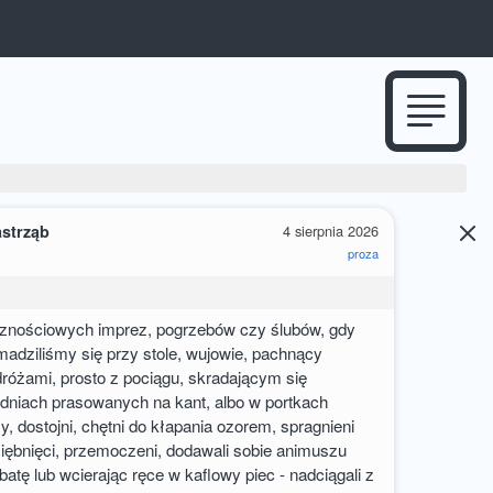
astrząb
4 sierpnia 2026
proza
icznościowych imprez, pogrzebów czy ślubów, gdy
omadziliśmy się przy stole, wujowie, pachnący
dróżami, prosto z pociągu, skradającym się
dniach prasowanych na kant, albo w portkach
y, dostojni, chętni do kłapania ozorem, spragnieni
iębnięci, przemoczeni, dodawali sobie animuszu
batę lub wcierając ręce w kaflowy piec - nadciągali z