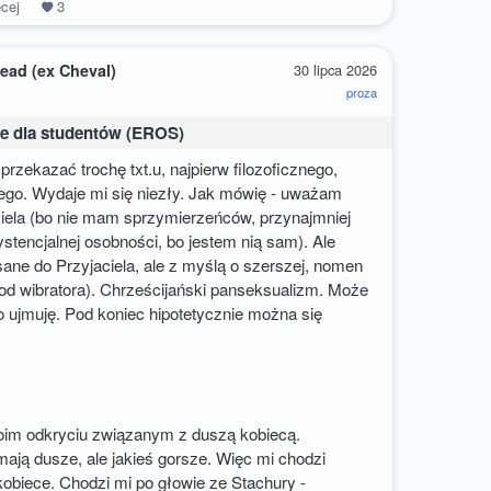
cej
3
ead (ex Cheval)
30 lipca 2026
proza
e dla studentów (EROS)
rzekazać trochę txt.u, najpierw filozoficznego,
ego. Wydaje mi się niezły. Jak mówię - uważam
iela (bo nie mam sprzymierzeńców, przynajmniej
ystencjalnej osobności, bo jestem nią sam). Ale
ane do Przyjaciela, ale z myślą o szerszej, nomen
(od wibratora). Chrześcijański panseksualizm. Może
co ujmuję. Pod koniec hipotetycznie można się
oim odkryciu związanym z duszą kobiecą.
ają dusze, ale jakieś gorsze. Więc mi chodzi
kobiece. Chodzi mi po głowie ze Stachury -