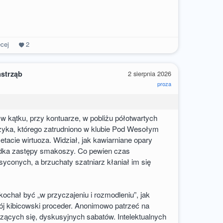
cej
2
astrząb
2 sierpnia 2026
proza
w kątku, przy kontuarze, w pobliżu półotwartych
zyka, którego zatrudniono w klubie Pod Wesołym
acie wirtuoza. Widział, jak kawiarniane opary
dka zastępy smakoszy. Co pewien czas
conych, a brzuchaty szatniarz kłaniał im się
 kochał być „w przyczajeniu i rozmodleniu”, jak
ój kibicowski proceder. Anonimowo patrzeć na
zących się, dyskusyjnych sabatów. Intelektualnych