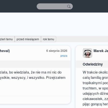
dzień temu
przed miesiącem
rok temu
heval)
6 sierpnia 2026
Marek J
proza
Odwiedziny
ziała, bo wiedziała, że nie ma mi nic do
W trakcie okol
stkie, wszyscy, i wszystko. Przejrzałem
całą familią gr
tropikalnymi po
truchtem, w spo
udających dżins
ciekawostek, zz
1
pijąc gorącą her