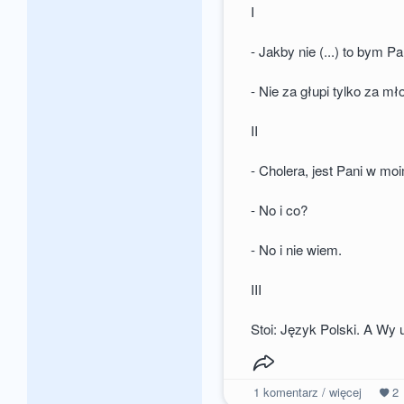
I
- Jakby nie (...) to bym Pa
- Nie za głupi tylko za mł
II
- Cholera, jest Pani w moi
- No i co?
- No i nie wiem.
III
Stoi: Język Polski. A Wy
1
komentarz / więcej
2