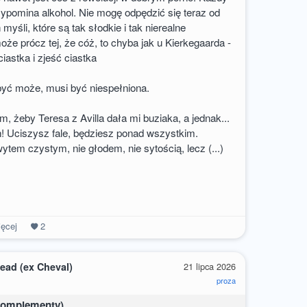
zypomina alkohol. Nie mogę odpędzić się teraz od
myśli, które są tak słodkie i tak nierealne
oże prócz tej, że cóż, to chyba jak u Kierkegaarda -
ciastka i zjeść ciastka
być może, musi być niespełniona.
m, żeby Teresa z Avilla dała mi buziaka, a jednak...
! Uciszysz fale, będziesz ponad wszystkim.
tem czystym, nie głodem, nie sytością, lecz (...)
ęcej
2
ead (ex Cheval)
21 lipca 2026
proza
(komplementy)