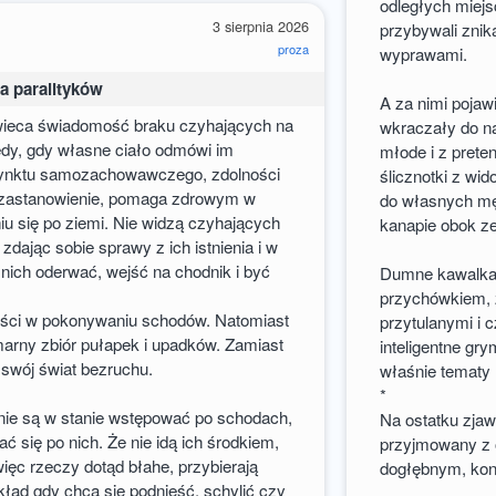
odległych miejs
3 sierpnia 2026
przybywali znik
proza
wyprawami.
a paralityków
A za nimi pojawi
ieca świadomość braku czyhających na
wkraczały do n
edy, gdy własne ciało odmówi im
młode i z preten
tynktu samozachowawczego, zdolności
ślicznotki z wid
a zastanowienie, pomaga zdrowym w
do własnych męż
 się po ziemi. Nie widzą czyhających
kanapie obok z
 zdając sobie sprawy z ich istnienia i w
 nich oderwać, wejść na chodnik i być
Dumne kawalka
przychówkiem, 
dności w pokonywaniu schodów. Natomiast
przytulanymi i 
marny zbiór pułapek i upadków. Zamiast
inteligentne gr
 swój świat bezruchu.
właśnie tematy 
*
 nie są w stanie wstępować po schodach,
Na ostatku zjaw
ć się po nich. Że nie idą ich środkiem,
przyjmowany z o
więc rzeczy dotąd błahe, przybierają
dogłębnym, konk
kład gdy chcą się podnieść, schylić czy