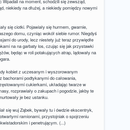
c Wpadali na moment, schodzili się zewsząd,
ąd, niekiedy na dłużej, a niekiedy pomiędzy nowymi
ały się ciotki. Pojawiały się hurmem, gwarnie,
aszego domu, czyniąc wokół siebie rumor. Niegdyś
sjami do urody, lecz niestety już teraz przywiędłe
okami na na garbaty los, czując się jak przystawki
ów, będąc w roli potakujących atrap, lądowały na
egara.
dy kobiet z uczesanym i wyszorowanym
z bachorami podtykanymi do całowania,
częstowanymi cukierkami, układając twarze w
ymasy, rozprawiały o zakupach i pogodzie, jakby te
nurtowały je bez ustanku.
iał się wuj Ząbek, bywały tu i ówdzie ekscentryk,
twartymi ramionami, przystojniak o spojrzeniu
wistadorskim i penetrującym. (...)