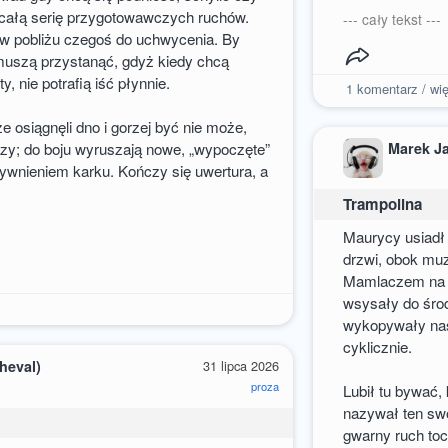
całą serię przygotowawczych ruchów.
--- cały tekst ---
ć w pobliżu czegoś do uchwycenia. By
uszą przystanąć, gdyż kiedy chcą
, nie potrafią iść płynnie.
1
komentarz / wię
e osiągnęli dno i gorzej być nie może,
Marek J
azy; do boju wyruszają nowe, „wypoczęte”
ywnieniem karku. Kończy się uwertura, a
Trampolina
Maurycy usiadł 
drzwi, obok mu
Mamlaczem na et
wsysały do śro
wykopywały nasy
cyklicznie.
heval)
31 lipca 2026
proza
Lubił tu bywać,
nazywał ten sw
gwarny ruch toc