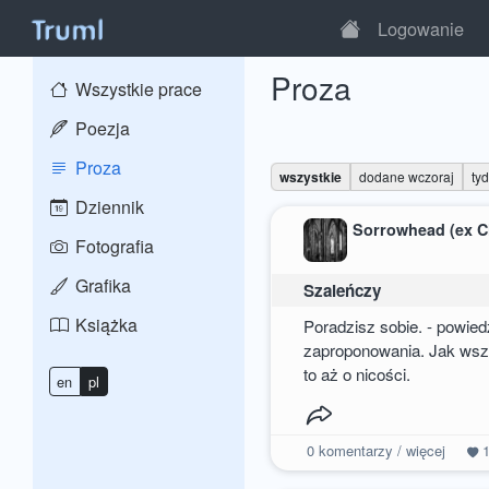
Logowanie
Proza
Wszystkie prace
Poezja
Proza
wszystkie
dodane wczoraj
ty
Dziennik
Sorrowhead (ex C
Fotografia
Grafika
Szaleńczy
Książka
Poradzisz sobie. - powied
zaproponowania. Jak wszy
to aż o nicości.
en
pl
0
komentarzy / więcej