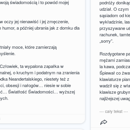
swoją świadomością i to powód mojej
podróży donikąd
udział. O czym 
sąsiadom od kie
 w oczy jej nienawiść i jej zmęczenie,
wykładzinie, la
 humor, a później ubrania jak z domku dla
przyszywane uś
rachunek, tamte
„sorry”.
tniały moce, które zamierzają
yślenie.
Rozdygotane pan
mężami zamiast 
- Człowiek, ta wypalona zapałka w
la kawa, podcz
onalnej, o kruchym i podatnym na zranienia
Śpiewał co żwaw
odka Neandertalskiego, niestety też z
klawiaturze pian
ci, obsesji i nałogów… niesie w sobie
wadził się z wł
łość… Światłość Świadomości… wyższej
klawisze grubym
nych.
najlżejszej uwag
--- cały tekst ---
3