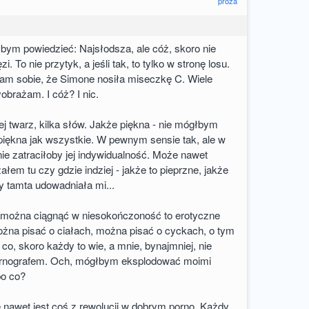
proza
ałbym powiedzieć: Najsłodsza, ale cóż, skoro nie
i. To nie przytyk, a jeśli tak, to tylko w stronę losu.
żam sobie, że Simone nosiła miseczkę C. Wiele
obrażam. I cóż? I nic.
ej twarz, kilka słów. Jakże piękna - nie mógłbym
piękna jak wszystkie. W pewnym sensie tak, ale w
ie zatraciłoby jej indywidualność. Może nawet
ałem tu czy gdzie indziej - jakże to pieprzne, jakże
dy tamta udowadniała mi...
h, można ciągnąć w niesokończoność to erotyczne
żna pisać o ciałach, można pisać o cyckach, o tym
 co, skoro każdy to wie, a mnie, bynajmniej, nie
ornografem. Och, mógłbym eksplodować moimi
po co?
 nawet jest coś z rewolucji w dobrym porno. Każdy