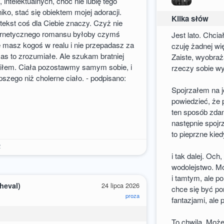
 intelektualnych, choć nie lubię tego
ko, stać się obiektem mojej adoracji.
Kilka słów
tekst coś dla Ciebie znaczy. Czyż nie
bernetycznego romansu byłoby czymś
Jest lato. Chci
masz kogoś w realu i nie przepadasz za
czuję żadnej więz
zas to zrozumiałe. Ale szukam bratniej
Zaiste, wyobra
aciłem. Ciała pozostawmy samym sobie, i
rzeczy sobie wy
pszego niż cholerne ciało. - podpisano:
Spojrzałem na j
powiedzieć, że 
ten sposób zdan
następnie spojrz
to pieprzne kie
2
i tak dalej. Oc
wodolejstwo. Mo
i tamtym, ale po
heval)
24 lipca 2026
chce się być p
proza
fantazjami, ale 
To chwila. Może