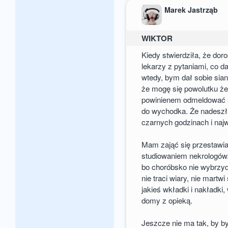
Marek Jastrząb
WIKTOR
Kiedy stwierdziła, że dor
lekarzy z pytaniami, co d
wtedy, bym dał sobie sian
że mogę się powolutku że
powinienem odmeldować si
do wychodka. Że nadeszła
czarnych godzinach i na
Mam zająć się przestawia
studiowaniem nekrologów.
bo choróbsko nie wybrzydz
nie traci wiary, nie martw
jakieś wkładki i nakładki, 
domy z opieką.
Jeszcze nie ma tak, by b