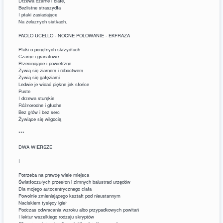
Drzewa czarne i białe,
Bezlistne straszydła
I ptaki zasiadające
Na żelaznych siatkach.
PAOLO UCELLO - NOCNE POLOWANIE - EKFRAZA
Ptaki o ponętnych skrzydłach
Czarne i granatowe
Przecinające i powietrzne
Żywią się ziarnem i robactwem
Żywią się gałęziami
Ledwie je widać piękne jak słońce
Puste
I drzewa sturękie
Różnorodne i głuche
Bez głów i bez serc
Żywiące się wilgocią
***
DWA WIERSZE
I
Potrzeba na prawdę wiele miejsca
Światłoczułych przesłon i zimnych balustrad urzędów
Dla mojego autocentrycznego ciała
Powolnie zmieniającego kształt pod nieustannym
Naciskiem tysięcy igieł
Podczas odwracania wzroku albo przypadkowych powitań
I lektur wszelkiego rodzaju skryptów