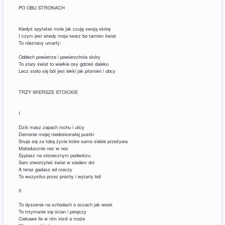
PO OBU STRONACH
Kiedyś spytałaś mnie jak czuję swoją skórę
I czym jest wtedy moja twarz bo tamten świat
To nieznany umarły:
Oddech powietrze i powierzchnia skóry
To stary świat to wielkie osy gdzieś daleko
Lecz stało się ból jest lekki jak płomień i obcy
TRZY WIERSZE STOICKIE
I
Dziś masz zapach mchu i ulicy
Demonie mojej niedoskonałej pustki
Snuje się za tobą życie które samo siebie przeżywa
Małodusznie noc w noc
Sypiasz na słonecznym podwórzu
Sam stworzyłeś świat w siedem dni
A teraz gadasz od rzeczy
To wszystko przez prochy i wytarty ból
II
To dyszenie na schodach o oczach jak wosk
To trzymanie się ścian i poręczy
Ciekawe ile w nim ironii a może