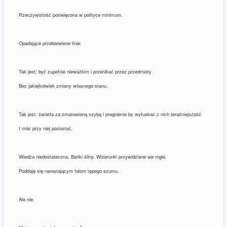
Rzeczywistość poświęcona w polityce minimum.
Opadające przebarwione linie.
Tak jest: być zupełnie nieważkim i przenikać przez przedmioty
Bez jakiejkolwiek zmiany własnego stanu.
Tak jest: światła za zmatowioną szybą i pragnienie by wyłuskać z nich teraźniejszość
I móc przy niej pozostać.
Wiedza niedostateczna. Bańki śliny. Wizerunki przywidziane we mgle.
Poddaję się narastającym falom tępego szumu.
Ale nie.