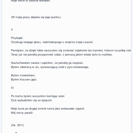
Moje serce to żelazne wahadło.
(W mojej pracy objawia się jego pustka.)
II
Przybądź.
Oczekuję twojego głosu, nadchodzącego z wnętrza mojej czaszki.
Pamiętam, że dzięki tobie nauczyłem się zmieniać trajektorie lotu kamieni, którymi na próbę cisk
Teraz już nie potrafię przypomnieć sobie, z pomocą jakich władz było to możliwe.
Nasłuchiwałem świata i sądziłem, że potrafię go rozpisać.
Byłem robotnicą w ulu, wytwarzającą miód z pyłu kwiatowego.
Byłem mrowiskiem,
Byłem kluczem gęsi.
III
Po trochu byłem wszystkim kochając wiatr.
Dziś wybudziłem się ze śpiączki.
Moje życie po drugiej stronie lustra jako ambasador Japonii.
Mój nocny paraliż.
(Ok. 2011)