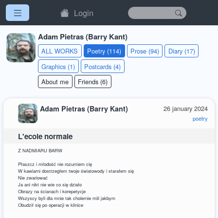
Login
Adam Pietras (Barry Kant)
ALL WORKS
Poetry (114)
Prose (94)
Diary (17)
Graphics (1)
Postcards (4)
About me
Friends (6)
Adam Pietras (Barry Kant)
26 january 2024
poetry
L'ecole normale
Z NADMIARU BARW
Płaszcz i młodość nie rozumiem cię
W kawiarni dostrzegłem twoje światowody i starałem się
Nie zwariować
Ja ani nikt nie wie co się działo
Obrazy na ścianach i korepetycje
Wszyscy byli dla mnie tak cholernie mili jakbym
Obudził się po operacji w klinice