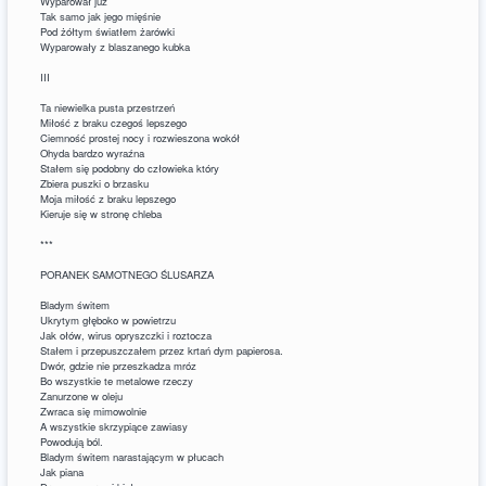
Wyparował już
Tak samo jak jego mięśnie
Pod żółtym światłem żarówki
Wyparowały z blaszanego kubka
III
Ta niewielka pusta przestrzeń
Miłość z braku czegoś lepszego
Ciemność prostej nocy i rozwieszona wokół
Ohyda bardzo wyraźna
Stałem się podobny do człowieka który
Zbiera puszki o brzasku
Moja miłość z braku lepszego
Kieruje się w stronę chleba
***
PORANEK SAMOTNEGO ŚLUSARZA
Bladym świtem
Ukrytym głęboko w powietrzu
Jak ołów, wirus opryszczki i roztocza
Stałem i przepuszczałem przez krtań dym papierosa.
Dwór, gdzie nie przeszkadza mróz
Bo wszystkie te metalowe rzeczy
Zanurzone w oleju
Zwraca się mimowolnie
A wszystkie skrzypiące zawiasy
Powodują ból.
Bladym świtem narastającym w płucach
Jak piana