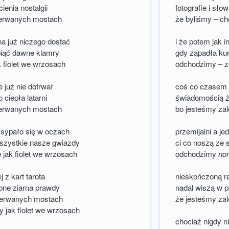
ienia nostalgii
fotografie i słow
zerwanych mostach
że byliśmy – ch
na już niczego dostać
i że potem jak 
piąć dawne klamry
gdy zapadła kur
 fiolet we wrzosach
odchodzimy – zo
 już nie dotrwał
coś co czasem 
ciepła latarni
świadomością ż
zerwanych mostach
bo jesteśmy zal
 sypało się w oczach
przemijalni a je
wszystkie nasze gwiazdy
ci co noszą ze
 jak fiolet we wrzosach
odchodzimy
no
 z kart tarota
nieskończoną ra
obne ziarna prawdy
nadal wiszą w p
 zerwanych mostach
że jesteśmy zal
y jak fiolet we wrzosach
chociaż nigdy n