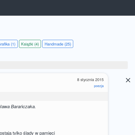
rafika (1)
Książki (4)
Handmade (25)
a
8 stycznia 2015
poezja
sława Barańczaka.
stają tylko ślady w pamięci