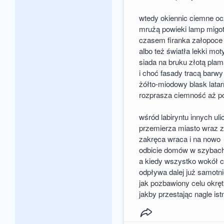
wtedy okiennic ciemne o
mrużą powieki lamp mig
czasem firanka załopoce
albo też światła lekki mot
siada na bruku złotą pl
i choć fasady tracą barwy
żółto-miodowy blask latar
rozprasza ciemność aż p
wśród labiryntu innych uli
przemierza miasto wraz 
zakręca wraca i na now
odbicie domów w szybach 
a kiedy wszystko wokół c
odpływa dalej już samotn
jak pozbawiony celu okręt
jakby przestając nagle ist