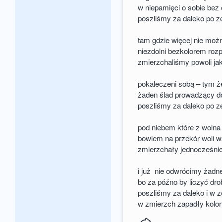
w niepamięci o sobie bez c
poszliśmy za daleko po 
tam gdzie więcej nie moż
niezdolni bezkolorem roz
zmierzchaliśmy powoli jak
pokaleczeni sobą – tym że
żaden ślad prowadzący do 
poszliśmy za daleko po 
pod niebem które z wolna
bowiem na przekór woli 
zmierzchały jednocześnie
i już nie odwrócimy żadnej
bo za późno by liczyć dr
poszliśmy za daleko i w
w zmierzch zapadły kolor