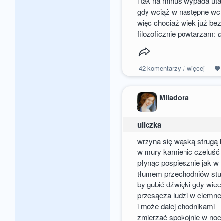
i tak na minus wypada uta
gdy wciąż w następne wc
więc chociaż wiek już bez
filozoficznie powtarzam:
42
komentarzy / więcej
Miladora
uliczka
wrzyna się wąską strugą 
w mury kamienic czeluść
płynąc pospiesznie jak
tłumem przechodniów st
by gubić dźwięki gdy wie
przesącza ludzi w ciemn
i może dalej chodnikami
zmierzać spokojnie w noc