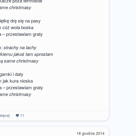
kacze poza termostat
 same
christmasy
iętkę drę się na pasy
m cóż wola boska
a – przestawiam graty
m:
strachy na lachy
kiemu jakoś tam sprostam
ecą same christmasy
garnki i daty
 jak kura nioska
a – przestawiam graty
 same
christmasy
ięcej
11
a
18 grudnia 2014