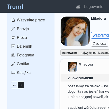
Logowanie
Miladora
Wszystkie prace
Poezja
WSZYSTK
Proza
O autorze
Dziennik
najnowsze
najwyżej punktowan
Fotografia
Grafika
Miladora
Książka
villa-viola-nella
en
pl
poszliśmy za daleko – n
dogoniła nas jesień kanw
zmierzchającej powoli jak
zagubieni wśród przęseł l