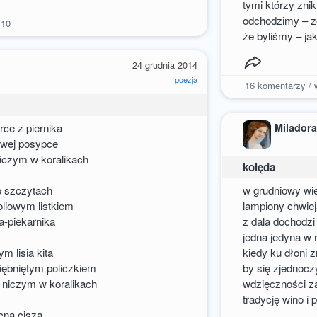
tymi którzy znik
odchodzimy – zo
10
że byliśmy – ja
24 grudnia 2014
poezja
16
komentarzy / w
Milador
rce z piernika
owej posypce
niczym w koralikach
kolęda
o szczytach
w grudniowy wi
liowym listkiem
lampiony chwiej
a-piekarnika
z dala dochodz
jedna jedyna w 
m lisia kita
kiedy ku dłoni 
ziębniętym policzkiem
by się zjednoc
 niczym w koralikach
wdzięczności z
tradycję wino i 
cna cisza