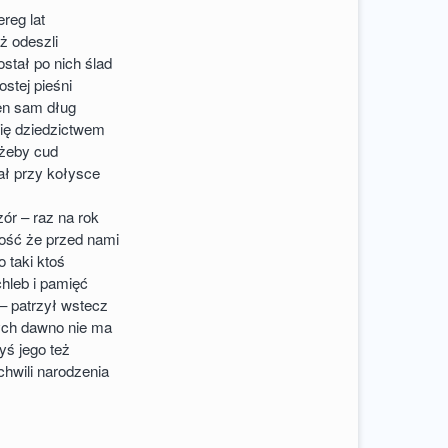
ereg lat
uż odeszli
stał po nich ślad
rostej pieśni
en sam dług
się dziedzictwem
 żeby cud
iał przy kołysce
ór – raz na rok
ść że przed nami
o taki ktoś
 chleb i pamięć
 – patrzył wstecz
órych dawno nie ma
iedyś jego też
hwili narodzenia