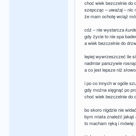
choć wiek bezczelnie do d
szepcząc –
uważaj
– nic 
że mam ochotę wciąż mó
cóż – nie wystarcza
kurd
gdy życie to nie spa bad
a wiek bezczelnie do drzw
lepiej wywrzeszczeć ile s
nadmiar parszywie rosną
a co jest lepsze niż słow
i po co innych w ogóle sz
gdy można sięgnąć po pro
choć wiek bezczelnie do d
bo skoro nigdzie nie wida
bym miała znaleźć jakąś 
to macham ręką i mówię: