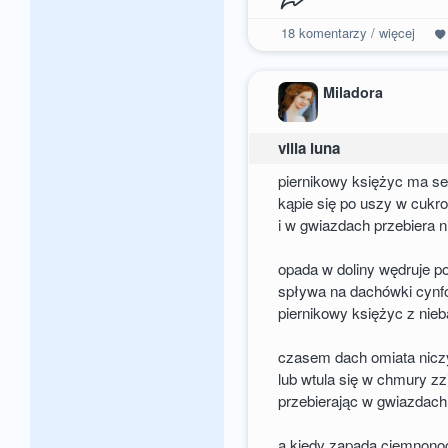
18
komentarzy / więcej
Miladora
villa luna
piernikowy księżyc ma se
kąpie się po uszy w cukr
i w gwiazdach przebiera 
opada w doliny wędruje p
spływa na dachówki cynfo
piernikowy księżyc z nieb
czasem dach omiata niczy
lub wtula się w chmury z
przebierając w gwiazdach
a kiedy zapada ciemnono