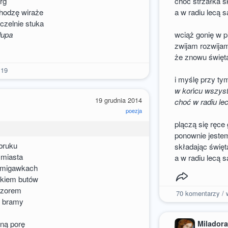
rg
choć strzałka s
hodzę wiraże
a w radiu lecą
czelnie stuka
dupa
wciąż gonię w p
zwijam rozwija
że znowu święt
19
i myślę przy ty
w końcu wszyst
19 grudnia 2014
choć w radiu l
poezja
plączą się ręce 
ponownie jestem
bruku
składając święt
 miasta
a w radiu lecą
 w migawkach
ukiem butów
czorem
70
komentarzy / w
e bramy
Milador
ną porę