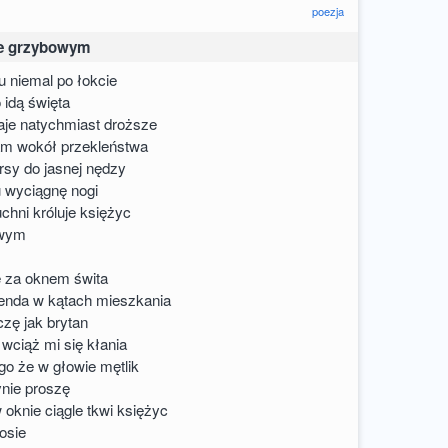
poezja
ie grzybowym
u niemal po łokcie
 idą święta
aje natychmiast droższe
tam wokół przekleństwa
rsy do jasnej nędzy
u wyciągnę nogi
uchni króluje księżyc
owym
 za oknem świta
enda w kątach mieszkania
czę jak brytan
 wciąż mi się kłania
go że w głowie mętlik
dynie proszę
oknie ciągle tkwi księżyc
osie