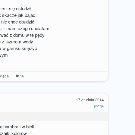
arsz się ostudził
k skacze jak pajac
e nie chce obudzić
ru – mam czego chciałam
ewać z domu w te pędy
ę z lazurem wody
 a w garnku księżyc
owym
ięcej
16
a
17 grudnia 2014
poezja
alhambra i w bieli
ozaiki kolorów