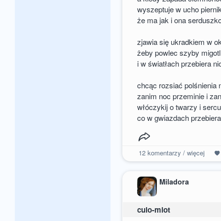
wyszeptuje w ucho piern
że ma jak i ona serduszko
zjawia się ukradkiem w
żeby powlec szyby migot
i w światłach przebiera n
chcąc rozsiać polśnienia 
zanim noc przeminie i za
włóczykij o twarzy i sercu
co w gwiazdach przebiera
12
komentarzy / więcej
Miladora
culo-miot