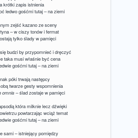
a krótki zapis istnienia
oć ledwo gośćmi tutaj – na ziemi
innym zejść kazano ze sceny
tyna – w ciszy tonów i fermat
stają tylko ślady w pamięci
się budzi by przypomnieć i dręczyć
e taka musi właśnie być cena
edwie gośćmi tutaj – na ziemi
dnak póki trwają następcy
 sobą twarze gesty wspomnienia
n omnis
– ślad zostaje w pamięci
psodią która milknie lecz dźwięki
owietrzu powtarzając wciąż temat
edwie gośćmi tutaj – na ziemi
ie sami – istniejący pomiędzy