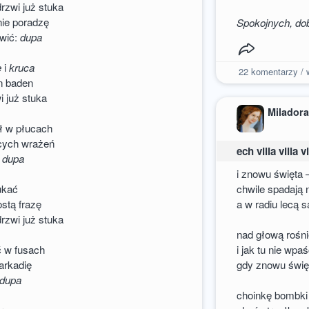
rzwi już stuka
nie poradzę
Spokojnych, dob
wić:
dupa
e
i
kruca
22
komentarzy / w
en baden
i już stuka
Milador
ił w płucach
cych wrażeń
ech villa villa v
o
dupa
i znowu święta 
ukać
chwile spadaj
stą frazę
a w radiu lecą
rzwi już stuka
nad głową roś
ć w fusach
i jak tu nie wp
arkadię
gdy znowu świę
dupa
choinkę bombki