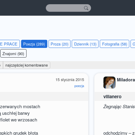
IE PRACE
Poezja (289)
Proza (20)
Dziennik (13)
Fotografia (58)
G
Znajomi (90)
e
najczęściej komentowane
15 stycznia 2015
Milador
poezja
villanero
a zerwanych mostach
Żegnając Stani
ą uschłej barwy
 fiolet we wrzosach
epkich grudek błota
odchodzimy – zo