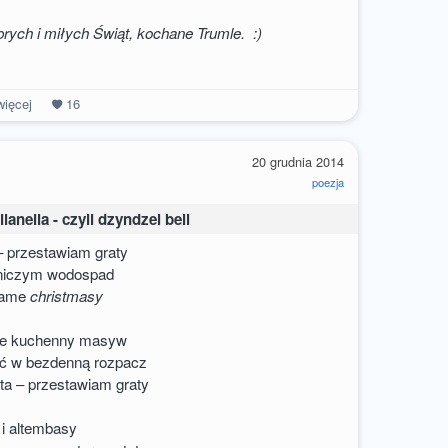
rych i miłych Świąt, kochane Trumle. :)
ięcej
16
a
20 grudnia 2014
poezja
illanella - czyli dzyndzel bell
– przestawiam graty
ą niczym wodospad
 same
christmasy
nie kuchenny masyw
aść w bezdenną rozpacz
ta – przestawiam graty
 i altembasy