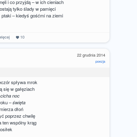
nęli i co przyjdą – w ich cieniach
stają tylko ślady w pamięci
k ptaki – kiedyś gośćmi na ziemi
ięcej
10
a
22 grudnia 2014
poezja
eczór spływa mrok
ą się w gałęziach
i
cicha noc
roku –
święta
zmierza dłoń
zyć poprzez chwilę
a ten wspólny krąg
posiłek