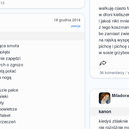
13
wałkuję ciasto f
w dłoni kielisze
18 grudnia 2014
i jakoś nikt mni
poezja
z tego koszma
bo zamiast zwi
na rajską wysp
ąca smoła
pichcę i pichcę
gołębi
w sosie grzyb
nie zapędzi
ych o zgrozo
ętą połać
36
komentarzy / w
za nogą
yzie palce
Milador
wieki
ety
powietrze
kanon
falset
kiedyś zblaknie 
wyrzeczeń
nie rozróżnię m