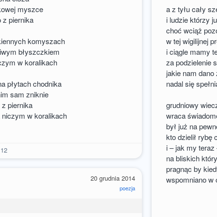
ikowej myszce
a z tyłu cały sz
 z piernika
i ludzie którzy j
choć wciąż pozo
 okiennych komyszach
w tej wigilijnej p
liwym błyszczkiem
i ciągle mamy t
iczym w koralikach
za podzielenie 
jakie nam dano
na płytach chodnika
nadal się spełn
nim sam zniknie
 z piernika
grudniowy wiecz
 niczym w koralikach
wraca świadomo
był już na pewn
kto dzielił rybę
i – jak my teraz
12
na bliskich kt
pragnąc by k
20 grudnia 2014
wspomniano w c
poezja