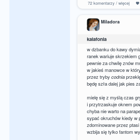
72
komentarzy / więcej
Miladora
kalafonia
w dzbanku do kawy dymi
ranek wariuje skrzekiem 
pewnie za chwilę znów m
w jakieś manowce w któr
przez tryby
codnia
przekl
będę szła dalej jak pies 
mielę się z myślą czas gr
i przytrzaskuje oknem po
chyba nie warto na parap
sypać okruchów kiedy w 
zdominowane przez ptasi 
wzbija się tylko fantom 