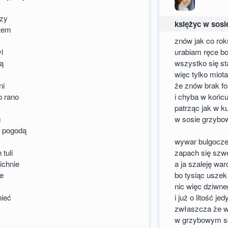
czy
księżyc w sos
otem
znów jak co rok
yl
urabiam ręce bo
amą
wszystko się st
więc tylko mio
ni
że znów brak fo
o rano
i chyba w końc
patrząc jak w k
c
w sosie grzyb
z pogodą
o
wywar bulgocze
tuli
zapach się szw
ichnie
a ja szaleję war
ie
bo tysiąc uszek
nic więc dziwne
nieć
i już o litość je
zwłaszcza że w 
w grzybowym s