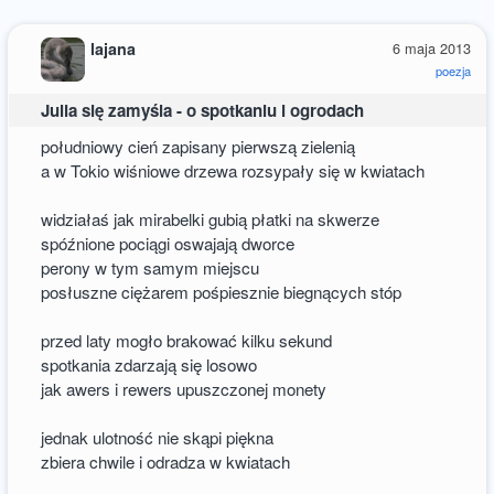
lajana
6 maja 2013
poezja
Julia się zamyśla - o spotkaniu i ogrodach
południowy cień zapisany pierwszą zielenią
a w Tokio wiśniowe drzewa rozsypały się w kwiatach
widziałaś jak mirabelki gubią płatki na skwerze
spóźnione pociągi oswajają dworce
perony w tym samym miejscu
posłuszne ciężarem pośpiesznie biegnących stóp
przed laty mogło brakować kilku sekund
spotkania zdarzają się losowo
jak awers i rewers upuszczonej monety
jednak ulotność nie skąpi piękna
zbiera chwile i odradza w kwiatach