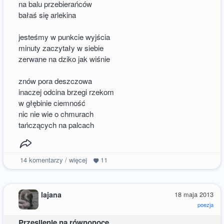
na balu przebierańców
bałaś się arlekina
jesteśmy w punkcie wyjścia
minuty zaczytały w siebie
zerwane na dziko jak wiśnie
znów pora deszczowa
inaczej odcina brzegi rzekom
w głębinie ciemność
nic nie wie o chmurach
tańczących na palcach
14
komentarzy / więcej
11
lajana
18 maja 2013
poezja
Przesilenie na równonoce