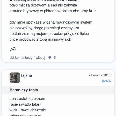
ptaki milczą drzewem a sad nie zakwita
smutno błyszczy w piórach wróblem chmurny kruk
gdy mnie spotkasz wiosną magnoliowym świtem
nie pozwól by drogę przebiegł czarny kot
zostań ze mną majem przecież przyjdzie lipiec
chcę próbować z tobą malinowy sok
22
komentarzy / więcej
15
lajana
21 marca 2013
poezja
Baran czy łania
sen został za oknem
łapie światła latarni
w dziurawe kieszenie
łatanego płaszcza