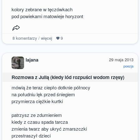
kolory zebrane w tęczówkach
pod powiekami matowieje horyzont
8
komentarzy / więcej
9
lajana
29 maja 2013
poezja
Rozmowa z Julią (kiedy lód rozpuści wodom rzęsy)
mówią że teraz ciepło dotknie północy
na południu lęk przed śniegiem
przymierza ciężkie kurtki
patrzysz ze zdumieniem
kiedy z czasu spada tarcza
zmienia twarz aby ukryć zmarszczki
przestraszył dzieci