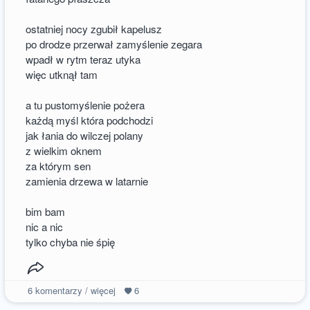
ostatniej nocy zgubił kapelusz
po drodze przerwał zamyślenie zegara
wpadł w rytm teraz utyka
więc utknął tam
a tu pustomyślenie pożera
każdą myśl która podchodzi
jak łania do wilczej polany
z wielkim oknem
za którym sen
zamienia drzewa w latarnie
bim bam
nic a nic
tylko chyba nie śpię
6
komentarzy / więcej
6