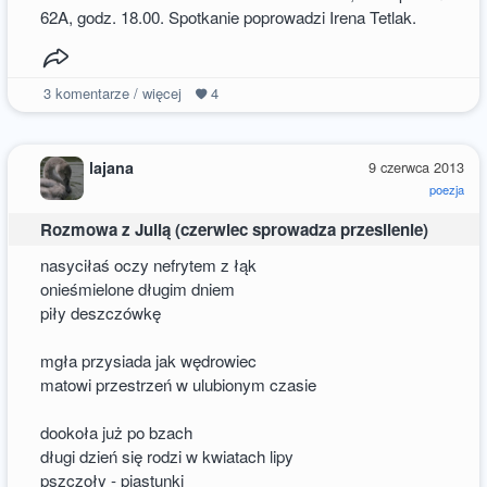
62A, godz. 18.00. Spotkanie poprowadzi Irena Tetlak.
3
komentarze / więcej
4
lajana
9 czerwca 2013
poezja
Rozmowa z Julią (czerwiec sprowadza przesilenie)
nasyciłaś oczy nefrytem z łąk
onieśmielone długim dniem
piły deszczówkę
mgła przysiada jak wędrowiec
matowi przestrzeń w ulubionym czasie
dookoła już po bzach
długi dzień się rodzi w kwiatach lipy
pszczoły - piastunki