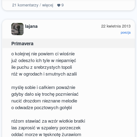
21
komentarzy / więcej
9
lajana
22 kwietnia 2013
poezja
Primavera
o kolejnej nie powiem ci wiośnie
już odeszło ich tyle w niepamięć
ile puchu z srebrzystych topoli
róż w ogrodach i smutnych azalii
myślę sobie i całkiem poważnie
gdyby dało się trochę pozmieniać
nucić drozdom nieznane melodie
o odwadze pocztowych gołębi
różom stawiać za wzór wiotkie bratki
las zaprosić w szpalery porzeczek
oddać morze w tęsknotę żurawiom