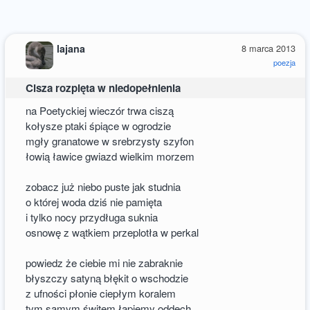
lajana
8 marca 2013
poezja
Cisza rozpięta w niedopełnienia
na Poetyckiej wieczór trwa ciszą
kołysze ptaki śpiące w ogrodzie
mgły granatowe w srebrzysty szyfon
łowią ławice gwiazd wielkim morzem
zobacz już niebo puste jak studnia
o której woda dziś nie pamięta
i tylko nocy przydługa suknia
osnowę z wątkiem przeplotła w perkal
powiedz że ciebie mi nie zabraknie
błyszczy satyną błękit o wschodzie
z ufności płonie ciepłym koralem
tym samym świtem łapiemy oddech