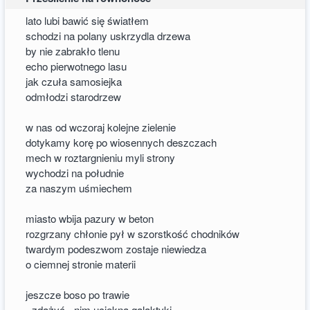
lato lubi bawić się światłem
schodzi na polany uskrzydla drzewa
by nie zabrakło tlenu
echo pierwotnego lasu
jak czuła samosiejka
odmłodzi starodrzew
w nas od wczoraj kolejne zielenie
dotykamy korę po wiosennych deszczach
mech w roztargnieniu myli strony
wychodzi na południe
za naszym uśmiechem
miasto wbija pazury w beton
rozgrzany chłonie pył w szorstkość chodników
twardym podeszwom zostaje niewiedza
o ciemnej stronie materii
jeszcze boso po trawie
- zdążyć - nim uciekną galaktyki