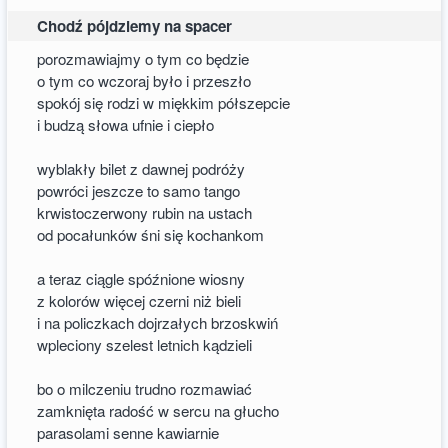
Chodź pójdziemy na spacer
porozmawiajmy o tym co będzie
o tym co wczoraj było i przeszło
spokój się rodzi w miękkim półszepcie
i budzą słowa ufnie i ciepło
wyblakły bilet z dawnej podróży
powróci jeszcze to samo tango
krwistoczerwony rubin na ustach
od pocałunków śni się kochankom
a teraz ciągle spóźnione wiosny
z kolorów więcej czerni niż bieli
i na policzkach dojrzałych brzoskwiń
wpleciony szelest letnich kądzieli
bo o milczeniu trudno rozmawiać
zamknięta radość w sercu na głucho
parasolami senne kawiarnie