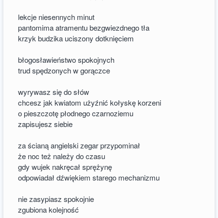
lekcje niesennych minut
pantomima atramentu bezgwiezdnego tła
krzyk budzika uciszony dotknięciem
błogosławieństwo spokojnych
trud spędzonych w gorączce
wyrywasz się do słów
chcesz jak kwiatom użyźnić kołyskę korzeni
o pieszczotę płodnego czarnoziemu
zapisujesz siebie
za ścianą angielski zegar przypominał
że noc też należy do czasu
gdy wujek nakręcał sprężynę
odpowiadał dźwiękiem starego mechanizmu
nie zasypiasz spokojnie
zgubiona kolejność