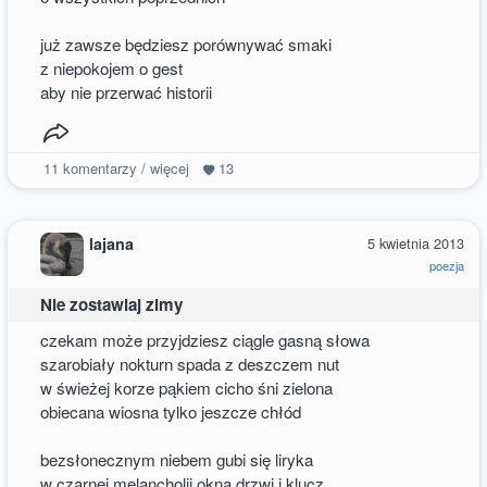
już zawsze będziesz porównywać smaki
z niepokojem o gest
aby nie przerwać historii
11
komentarzy / więcej
13
lajana
5 kwietnia 2013
poezja
Nie zostawiaj zimy
czekam może przyjdziesz ciągle gasną słowa
szarobiały nokturn spada z deszczem nut
w świeżej korze pąkiem cicho śni zielona
obiecana wiosna tylko jeszcze chłód
bezsłonecznym niebem gubi się liryka
w czarnej melancholii okna drzwi i klucz