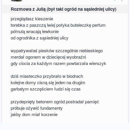
Rozmowa z Julią (był taki ogród na sąsiedniej ulicy)
przeglądasz kieszenie
torebka z paszczą lwiej połyka buteleczkę perfum
półnutą wracają lewkonie
od ogrodnika z sąsiedniej ulicy
wypatrywałaś piesków szczególnie niebieskiego
merdał ogonem w dziecięcej wyobraźni
gdy ciocia za każdym razem powtarzała wierszyk
dziś miasteczko przybrało w biodrach
kolejne domy cisną się jeden na drugim
garbatym szczęściem łudzi się czas
przydepnięty betonem ogród postradał pamięć
próbuje ożywić fundamenty
jakby dom miał korzenie
wszystko zarasta następnym