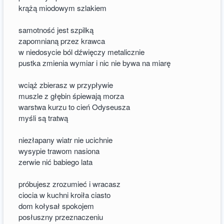
krążą miodowym szlakiem
samotność jest szpilką
zapomnianą przez krawca
w niedosycie ból dźwięczy metalicznie
pustka zmienia wymiar i nic nie bywa na miarę
wciąż zbierasz w przypływie
muszle z głębin śpiewają morza
warstwa kurzu to cień Odyseusza
myśli są tratwą
niezłapany wiatr nie ucichnie
wysypie trawom nasiona
zerwie nić babiego lata
próbujesz zrozumieć i wracasz
ciocia w kuchni kroiła ciasto
dom kołysał spokojem
posłuszny przeznaczeniu