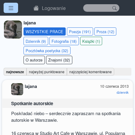
Logowanie
lajana
WSZYSTKIE PRACE
Poezja (191)
Proza (12)
Dziennik (9)
Fotografia (18)
Książki (1)
Pocztówka poetycka (32)
O autorze
Znajomi (32)
najnowsze
najwyżej punktowane
najczęściej komentowane
lajana
10 czerwca 2013
dziennik
Spotkanie autorskie
Poskładać niebo – serdecznie zapraszam na spotkania
autorskie w Warszawie.
16 czerwca w Studio Art Cafe w Warszawie, ul. Popularna