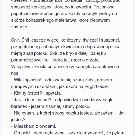
soczystej koniczyny, która go tu zwabiła. Rozpalone
popołudniowe słońce grzało każdy kosmyk wełny na
skórze bohaterskiego maleństwa, które niebawem
zasnęło.
Śnił. Śnił jeszcze więcej koniczyny, świeżej i suszonej,
przepełnionej pachnącym kwieciem i doprawionej dziką
miętą znad potoku. Śnił, że bryka dalej i dalej ku
pomarańczowej kuli, która tak mocno grzała.
W tej chwili kropla porannej rosy kapnęła barankowi na
nos.
- Witaj śpiochu! - odezwała się szara żaba, głosem
chrapliwym i szorstkim, jak skóra na jej grzbiecie.
- Kim ty jesteś? - spytała.
- Jak to kim jestem? - odpowiedział obudzony nagle
baranek - jestem z tamtej strony potoku!
- Nie pytam, z której strony potoku jesteś, ale pytam - kim
jesteś?
- Mieszkam z owcami.
- Głupek! - parsknęła żaba - czy nie słyszałeś, że pytam -