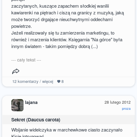
zaczytanych, kuszące zapachem słodkiej wanilii
kawiarenki na piętrach i ciszą na granicy z muzyką, jaką
może tworzyć drgające nieuchwytnymi oddechami
powietrze.
Jeżeli realizowały się tu zamierzenia marketingu, to
również i marzenia klientów. Księgarnia "Na górce" była
innym światem - takim pomiędzy dobrą (...)
--- cały tekst ---
12
komentarzy / więcej
8
lajana
28 lutego 2012
proza
Sekret (Daucus carota)
Wbijanie widelczyka w marchewkowe ciasto zaczynało
Kicię intrygować.