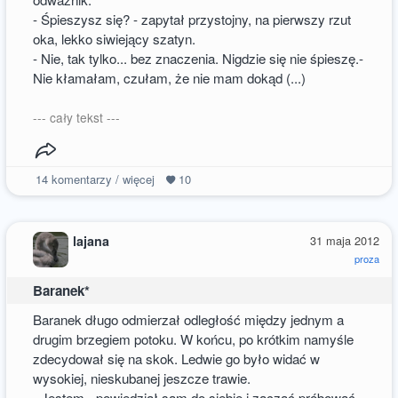
- Śpieszysz się? - zapytał przystojny, na pierwszy rzut
oka, lekko siwiejący szatyn.
- Nie, tak tylko... bez znaczenia. Nigdzie się nie śpieszę.-
Nie kłamałam, czułam, że nie mam dokąd (...)
--- cały tekst ---
14
komentarzy / więcej
10
lajana
31 maja 2012
proza
Baranek*
Baranek długo odmierzał odległość między jednym a
drugim brzegiem potoku. W końcu, po krótkim namyśle
zdecydował się na skok. Ledwie go było widać w
wysokiej, nieskubanej jeszcze trawie.
- Jestem - powiedział sam do siebie i zacząć próbować