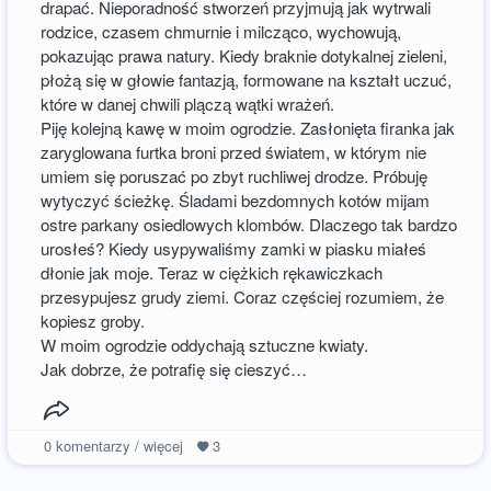
drapać. Nieporadność stworzeń przyjmują jak wytrwali
rodzice, czasem chmurnie i milcząco, wychowują,
pokazując prawa natury. Kiedy braknie dotykalnej zieleni,
płożą się w głowie fantazją, formowane na kształt uczuć,
które w danej chwili plączą wątki wrażeń.
Piję kolejną kawę w moim ogrodzie. Zasłonięta firanka jak
zaryglowana furtka broni przed światem, w którym nie
umiem się poruszać po zbyt ruchliwej drodze. Próbuję
wytyczyć ścieżkę. Śladami bezdomnych kotów mijam
ostre parkany osiedlowych klombów. Dlaczego tak bardzo
urosłeś? Kiedy usypywaliśmy zamki w piasku miałeś
dłonie jak moje. Teraz w ciężkich rękawiczkach
przesypujesz grudy ziemi. Coraz częściej rozumiem, że
kopiesz groby.
W moim ogrodzie oddychają sztuczne kwiaty.
Jak dobrze, że potrafię się cieszyć…
0
komentarzy / więcej
3