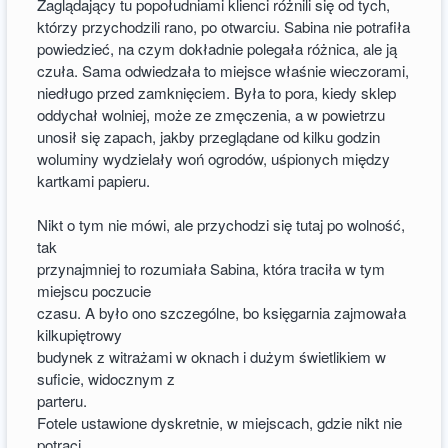
Zaglądający tu popołudniami klienci różnili się od tych,
którzy przychodzili rano, po otwarciu. Sabina nie potrafiła
powiedzieć, na czym dokładnie polegała różnica, ale ją
czuła. Sama odwiedzała to miejsce właśnie wieczorami,
niedługo przed zamknięciem. Była to pora, kiedy sklep
oddychał wolniej, może ze zmęczenia, a w powietrzu
unosił się zapach, jakby przeglądane od kilku godzin
woluminy wydzielały woń ogrodów, uśpionych między
kartkami papieru.
Nikt o tym nie mówi, ale przychodzi się tutaj po wolność,
tak
przynajmniej to rozumiała Sabina, która traciła w tym
miejscu poczucie
czasu. A było ono szczególne, bo księgarnia zajmowała
kilkupiętrowy
budynek z witrażami w oknach i dużym świetlikiem w
suficie, widocznym z
parteru.
Fotele ustawione dyskretnie, w miejscach, gdzie nikt nie
potrąci