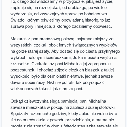
To, czego doświadczamy w przygodzie, jaką jest życie,
zapisuje się na różnej skali, od drobiazgu, po wielkie
wydarzenia, od zwyczajnych spraw, po bohaterstwo.
Światło, którym oświetlimy opowiadaną historię, to już
sprawa pory i miejsca, z którego zaczniemy opowieść.
Mazurek z pomarańczową polewą, najsmaczniejszy ze
wszystkich, czekał obok innych świątecznych wypieków
na górze starej szafy. Aby dostać się do ciasta przykrytego
wykrochmalonymi ściereczkami, Julka musiała wejść na
krzesełko. Czekała, aż pani Michalina jej zaproponuje
poczęstunek. I chociaż zdjęcie ciężkich blaszek z takiej
wysokości było dla ośmiolatki niełatwe, jednak zawsze
dawała sobie radę. Nikt nie potrafił tak przyrządzić
wielkanocnych łakoci, jak starsza pani.
Odkąd dziewczynka sięga pamięcią, pani Michalina
zawsze mieszkała w pokoju na zapleczu dużej stołówki.
Spędzały razem całe godziny, kiedy Julce nie wolno było
iść do przedszkola z powodu przeziębienia, a mama nie
mogła z nią zostać w domu. Wtedy staruszka stawała się