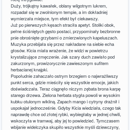
Duży, trójkątny kawałek, oblany wilgotnym lukrem,
rozpadał się w zwolnionym tempie, a im dokładniej
wymierzała miejsce, tym efekt był ciekawszy.
Już po pierwszych kęsach straciła apetyt. Stoliki obok,
pełne ściśniętych gęsto postaci, przypominały bezbronne
pnie obrośnięte grzybami o zmierzwionych kapeluszach.
Muzyka przebijała się przez nakładane na siebie echa
głosów. Kicia miała wrażenie, że widzi w powietrzu
krystalizujące zmęczenie. Jak szary duch zawisło pod
zakurzonym, prowizorycznie zawieszonym sufitem
herbacianej knajpki.
Popołudnie zahaczało ostrym brzegiem o najwrażliwszy
punkt serca, gdzie mieściły się wszystkie emocje, jakich
doświadczała. Teraz ciągnęło niczym zębata brona karpę
starego drzewa. Zielona herbata stygła powoli w wysokim
kubku otulonym wikliną. Zapach mango i cytryny drażnił i
uspokajał jednocześnie. Gdyby Kicia wiedziała, czego tak
naprawdę chce od złotej rybki, wybiegłaby w jednej chwili,
wskoczyła w tramwaj, aby jej to powiedzieć. Tymczasem
wbijanie widelczyka skupiło wszystkie myśli dziewczyny,