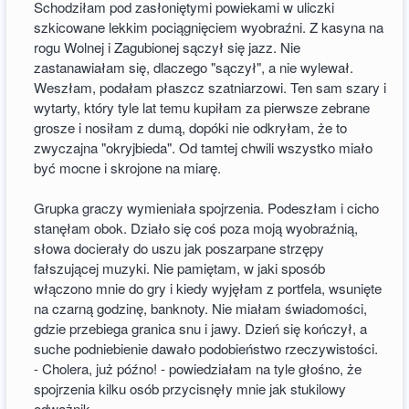
Schodziłam pod zasłoniętymi powiekami w uliczki
szkicowane lekkim pociągnięciem wyobraźni. Z kasyna na
rogu Wolnej i Zagubionej sączył się jazz. Nie
zastanawiałam się, dlaczego "sączył", a nie wylewał.
Weszłam, podałam płaszcz szatniarzowi. Ten sam szary i
wytarty, który tyle lat temu kupiłam za pierwsze zebrane
grosze i nosiłam z dumą, dopóki nie odkryłam, że to
zwyczajna "okryjbieda". Od tamtej chwili wszystko miało
być mocne i skrojone na miarę.
Grupka graczy wymieniała spojrzenia. Podeszłam i cicho
stanęłam obok. Działo się coś poza moją wyobraźnią,
słowa docierały do uszu jak poszarpane strzępy
fałszującej muzyki. Nie pamiętam, w jaki sposób
włączono mnie do gry i kiedy wyjęłam z portfela, wsunięte
na czarną godzinę, banknoty. Nie miałam świadomości,
gdzie przebiega granica snu i jawy. Dzień się kończył, a
suche podniebienie dawało podobieństwo rzeczywistości.
- Cholera, już późno! - powiedziałam na tyle głośno, że
spojrzenia kilku osób przycisnęły mnie jak stukilowy
odważnik.