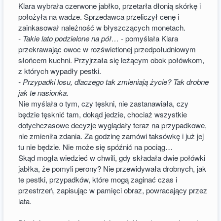
Klara wybrała czerwone jabłko, przetarła dłonią skórkę i
położyła na wadze. Sprzedawca przeliczył cenę i
zainkasował należność w błyszczących monetach.
- Takie lato podzielone na pół…
- pomyślała Klara
przekrawając owoc w rozświetlonej przedpołudniowym
słońcem kuchni. Przyjrzała się leżącym obok połówkom,
z których wypadły pestki.
- Przypadki losu, dlaczego tak zmieniają życie? Tak drobne
jak te nasionka.
Nie myślała o tym, czy tęskni, nie zastanawiała, czy
będzie tęsknić tam, dokąd jedzie, chociaż wszystkie
dotychczasowe decyzje wyglądały teraz na przypadkowe,
nie zmieniła zdania. Za godzinę zamówi taksówkę i już jej
tu nie będzie. Nie może się spóźnić na pociąg…
Skąd mogła wiedzieć w chwili, gdy składała dwie połówki
jabłka, że pomyli perony? Nie przewidywała drobnych, jak
te pestki, przypadków, które mogą zaginać czas i
przestrzeń, zapisując w pamięci obraz, powracający przez
lata.