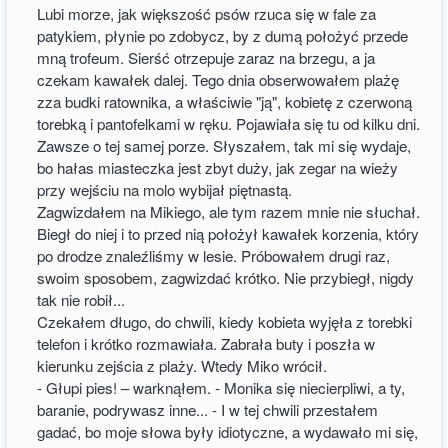
Lubi morze, jak większość psów rzuca się w fale za
patykiem, płynie po zdobycz, by z dumą położyć przede
mną trofeum. Sierść otrzepuje zaraz na brzegu, a ja
czekam kawałek dalej. Tego dnia obserwowałem plażę
zza budki ratownika, a właściwie "ją", kobietę z czerwoną
torebką i pantofelkami w ręku. Pojawiała się tu od kilku dni.
Zawsze o tej samej porze. Słyszałem, tak mi się wydaje,
bo hałas miasteczka jest zbyt duży, jak zegar na wieży
przy wejściu na molo wybijał piętnastą.
Zagwizdałem na Mikiego, ale tym razem mnie nie słuchał.
Biegł do niej i to przed nią położył kawałek korzenia, który
po drodze znaleźliśmy w lesie. Próbowałem drugi raz,
swoim sposobem, zagwizdać krótko. Nie przybiegł, nigdy
tak nie robił...
Czekałem długo, do chwili, kiedy kobieta wyjęła z torebki
telefon i krótko rozmawiała. Zabrała buty i poszła w
kierunku zejścia z plaży. Wtedy Miko wrócił.
- Głupi pies! – warknąłem. - Monika się niecierpliwi, a ty,
baranie, podrywasz inne... - I w tej chwili przestałem
gadać, bo moje słowa były idiotyczne, a wydawało mi się,