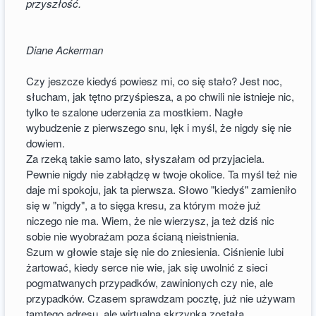
przyszłość.
Diane Ackerman
Czy jeszcze kiedyś powiesz mi, co się stało? Jest noc,
słucham, jak tętno przyśpiesza, a po chwili nie istnieje nic,
tylko te szalone uderzenia za mostkiem. Nagłe
wybudzenie z pierwszego snu, lęk i myśl, że nigdy się nie
dowiem.
Za rzeką takie samo lato, słyszałam od przyjaciela.
Pewnie nigdy nie zabłądzę w twoje okolice. Ta myśl też nie
daje mi spokoju, jak ta pierwsza. Słowo "kiedyś" zamieniło
się w "nigdy", a to sięga kresu, za którym może już
niczego nie ma. Wiem, że nie wierzysz, ja też dziś nic
sobie nie wyobrażam poza ścianą nieistnienia.
Szum w głowie staje się nie do zniesienia. Ciśnienie lubi
żartować, kiedy serce nie wie, jak się uwolnić z sieci
pogmatwanych przypadków, zawinionych czy nie, ale
przypadków. Czasem sprawdzam pocztę, już nie używam
tamtego adresu, ale wirtualna skrzynka została.