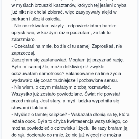
w myślach brzuszki kasztanów, których tej jesieni chyba
już nikt nie chciał zbierać, więc zasypywały alejki w
parkach i uliczki osiedla.
- Nie oczekiwałam wizyty - odpowiedziałam bardzo
opryskliwie, w każdym razie poczułam, że tak to
zabrzmiało.
- Czekałaś na mnie, bo źle ci tu samej. Zaprosiłaś, nie
zaprzeczaj.
Zaczęłam się zastanawiać. Mogłam jej przyznać rację.
Było mi samej źle, może dotkliwiej niż zwykle
odczuwałam samotność? Balansowanie na linie życia
wydawało się coraz trudniejsze i pozbawione sensu.
- Nie wiem, o czym miałabym z tobą rozmawiać.
Wszystko już zostało powiedziane. Świat nie powstał
przed minutą. Jest stary, a myśl ludzka wypełniła się
słowami i faktami.
- Myślisz o tamtej książce? - Wskazała dłonią na tę, która
leżała obok. Była to chyba kwintesencja wszystkiego, co
można powiedzieć o człowieku i życiu. Ile razy brałam ją
do rąk, docierało do mnie, że nic już więcej nie można