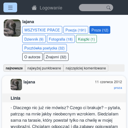
Logowanie
lajana
WSZYSTKIE PRACE
Poezja (191)
Proza (12)
Dziennik (9)
Fotografia (18)
Książki (1)
Pocztówka poetycka (32)
O autorze
Znajomi (32)
najnowsze
najwyżej punktowane
najczęściej komentowane
lajana
11 czerwca 2012
proza
Linia
- Dlaczego nic już nie mówisz? Czego ci brakuje? – pytała,
patrząc na mnie jakby nieobecnym wzrokiem. Siedziałam
sama na tarasie, który powstał tylko na chwilę w mojej
wyobraźni. Chciałam odpocząć i dla zabawy opisywałam