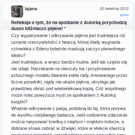
lajana
20 kwietnia 2012
proza
Refleksja o tym, że na spotkanie z Autorką przychodzą
dusze bliźniaczo piękne! *
Czy wypatrywanie i odkrywanie piękna jest trudniejsze niż
uznanie rzeczywistości z twarzą, której ślady wygnania
człowieka z Edenu boleśnie maskują zaczyn pierwotnego
ideału?
Jest trudniejsze, a wręcz bardzo trudne, jeśli tak często się
nie udaje. Narzekanie na nieczuły los i przyjmowanie
sztucznego modelu dawania sobie rady, kreowanego przez
liczne poradniki, nigdy nie ukaże piękna, ukrytego jak
prawdziwy obraz pod wielowiekową kopią. Cóż wspólnego
może mieć powyższa myśl ze spotkaniem z Autorką
książki?
Właśnie odkrywanie z pasją, podobną do tej, która porywa
do wysiłku cierpliwego badacza. Jeśli codzienne zdarzenia
można narysować kredką o ciepłym i miękkim kolorze, a
dobrane słowa zebrać w dźwięki, które w efekcie stworzą
muzyczną opowieść, przechodzącą przez wszystkie pory