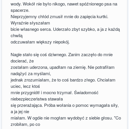
wody. Wokół nie było nikogo, nawet spóźnionego psa na
spacerze.
Nieprzyjemny chłód zmusił mnie do zapięcia kurtki.
Wyraźnie słyszałam
bicie własnego serca. Uderzało zbyt szybko, a ja z każdą
chwilą
odczuwałam większy niepokój.
Nagle stało się coś dziwnego. Zanim zaczęło do mnie
docierać, że
zostałam uderzona, upadłam na ziemię. Nie potrafiłam
nadążyć za myślami,
jednak zrozumiałam, że to coś bardzo złego. Chciałam
uciec, lecz ktoś
mnie przygniótł i mocno trzymał. Świadomość
niebezpieczeństwa stawała
się przerażająca. Próba wołania o pomoc wymagała siły,
a ja jej nie
miałam. W ogóle nie mogłam wydobyć z siebie głosu. "Co
zrobiłam, po co