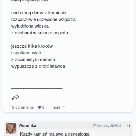
nade mną domy z kamienia
rozpaczliwie uczepione wzgórza
wyludniona wioska
z dachami w kolorze popiołu
jeszcze kilka kroków
i spotkam wiatr
z zaciśniętym sercem
wypuszczę z dłoni latawca
_____________________
8
comments
8
more
Weronika
17 february 2025 at 11:41
Każdy kamień ma swoją genealogię.