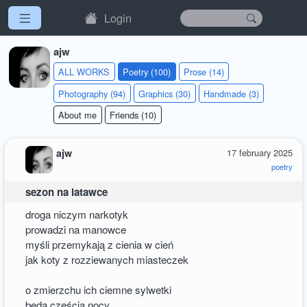
Login
ajw
ALL WORKS
Poetry (100)
Prose (14)
Photography (94)
Graphics (30)
Handmade (3)
About me
Friends (10)
ajw
17 february 2025
poetry
sezon na latawce
droga niczym narkotyk
prowadzi na manowce
myśli przemykają z cienia w cień
jak koty z rozziewanych miasteczek
o zmierzchu ich ciemne sylwetki
będą częścią nocy