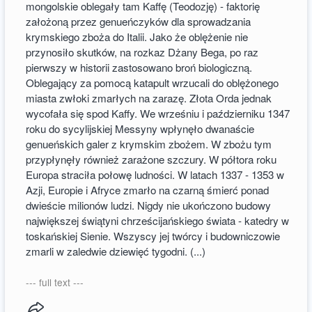
mongolskie oblegały tam Kaffę (Teodozję) - faktorię
założoną przez genueńczyków dla sprowadzania
krymskiego zboża do Italii. Jako że oblężenie nie
przynosiło skutków, na rozkaz Dżany Bega, po raz
pierwszy w historii zastosowano broń biologiczną.
Oblegający za pomocą katapult wrzucali do oblężonego
miasta zwłoki zmarłych na zarazę. Złota Orda jednak
wycofała się spod Kaffy. We wrześniu i październiku 1347
roku do sycylijskiej Messyny wpłynęło dwanaście
genueńskich galer z krymskim zbożem. W zbożu tym
przypłynęły również zarażone szczury. W półtora roku
Europa straciła połowę ludności. W latach 1337 - 1353 w
Azji, Europie i Afryce zmarło na czarną śmierć ponad
dwieście milionów ludzi. Nigdy nie ukończono budowy
największej świątyni chrześcijańskiego świata - katedry w
toskańskiej Sienie. Wszyscy jej twórcy i budowniczowie
zmarli w zaledwie dziewięć tygodni. (...)
--- full text ---