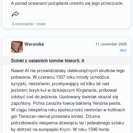
A ponad oceanami pożądania unosiło się jego przeczucie.
3
comments / more
Weronika
11 november 2025
diary
Ścinki z ostatnich tomów historii. II
Nawet AI nie przewidziałaby dalekosiężnych skutków tego
polowania. W czerwcu 1337 roku młody uchodźca
syryjski, nestorianin, przebywający od kilku lat nad
jeziorem Issyk-kul w dzisiejszym Kirgistanie, próbował
zdobyć coś do jedzenia. Upolowany świstak okazał się
zapchlony. Pchła zaraziła łowcę bakterią Yersinia pestis.
W ciągu niespełna roku społeczność nestorian w kotlinach
gór Tienszan niemal przestała istnieć. Dżuma
potrzebowała niespełna dziesięciu lat i jedwabnego szlaku
by dotrzeć na europejski Krym. W roku 1346 hordy