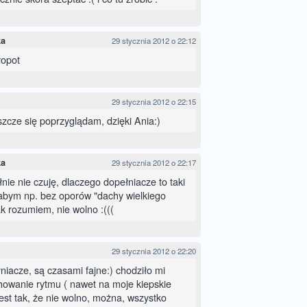
ka
29 stycznia 2012 o 22:12
kłopot
29 stycznia 2012 o 22:15
eszcze się poprzyglądam, dzięki Ania:)
ka
29 stycznia 2012 o 22:17
łnie nie czuję, dlaczego dopełniacze to taki
łabym np. bez oporów "dachy wielkiego
ak rozumiem, nie wolno :(((
29 stycznia 2012 o 22:20
łniacze, są czasami fajne:) chodziło mi
howanie rytmu ( nawet na moje kiepskie
jest tak, że nie wolno, można, wszystko