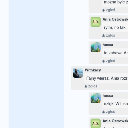
można byle 
zgłoś
Ania Ostrows
rytm, no tak,
zgłoś
hossa
to zabawa Ani
zgłoś
Withkacy
Fajny wiersz. Ania rozr
zgłoś
hossa
dzięki Withkac
zgłoś
Ania Ostrows