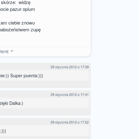
ej skórze: widzę
locie pazur opium
dzam ciebie znowu
 nabożeństwem zupę
ięcej
29 stycznia 2012 o 17:39
e:)) Super puenta:)))
29 stycznia 2012 o 17:41
ięki Dalka:)
29 stycznia 2012 o 17:52
;)))