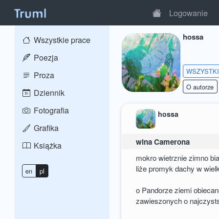
Logowanie
hossa
Wszystkie prace
Poezja
WSZYSTK
Proza
O autorze
Dziennik
Fotografia
hossa
Grafika
wina Camerona
Książka
mokro wietrznie zimno bi
liże promyk dachy w wiel
en
pl
o Pandorze ziemi obiecan
zawieszonych o najczyst