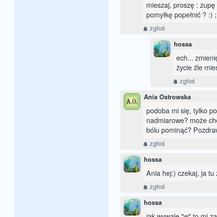
mieszaj, proszę : zupę 
pomyłkę popełnić ? :) 
zgłoś
hossa
ech... zmieni
życie źle mie
zgłoś
Ania Ostrowska
podoba mi się, tylko 
nadmiarowe? może choc
bólu pominąć? Pozdraw
zgłoś
hossa
Ania hej:) czekaj, ja tu
zgłoś
hossa
jak wywalę "w" to mi zac