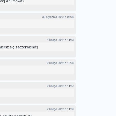
órej Ani mowa?
30 stycznia 2012 o 07:30
1 lutego 2012 o 11:53
 wiersz się zaczerwienił:)
2 lutego 2012 o 10:30
2 lutego 2012 o 11:57
2 lutego 2012 o 11:59
, czysta paczek. :D