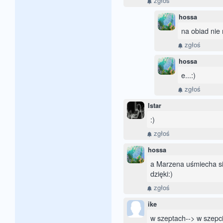
zgłoś
hossa
na obiad nie
zgłoś
hossa
e...:)
zgłoś
Istar
:)
zgłoś
hossa
a Marzena uśmiecha si
dzięki:)
zgłoś
ike
w szeptach--> w szepci