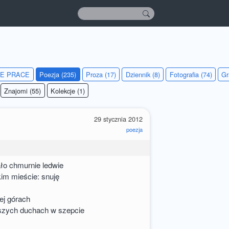
IE PRACE
Poezja (235)
Proza (17)
Dziennik (8)
Fotografia (74)
Gr
Znajomi (55)
Kolekcje (1)
29 stycznia 2012
poezja
ało chmurnie ledwie
kim mieście: snuję
ej górach
szych duchach w szepcie