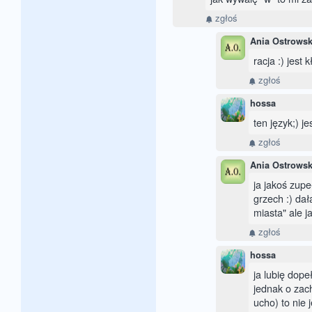
zgłoś
Ania Ostrows
racja :) jest 
zgłoś
hossa
ten język;) j
zgłoś
Ania Ostrows
ja jakoś zupe
grzech :) da
miasta" ale j
zgłoś
hossa
ja lubię dope
jednak o zac
ucho) to nie 