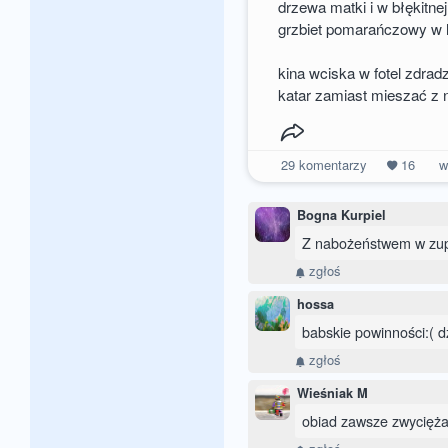
drzewa matki i w błękitn
grzbiet pomarańczowy w 
kina wciska w fotel zdra
katar zamiast mieszać z
29
komentarzy
16
w
Bogna Kurpiel
Z nabożeństwem w zupi
zgłoś
hossa
babskie powinności:( dz
zgłoś
Wieśniak M
obiad zawsze zwycięża