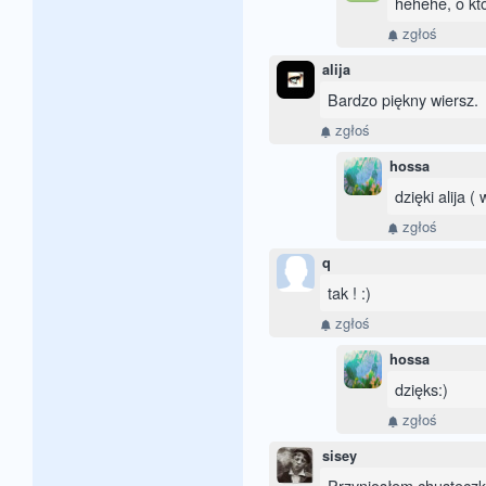
hehehe, o kt
zgłoś
alija
Bardzo piękny wiersz.
zgłoś
hossa
dzięki alija (
zgłoś
q
tak ! :)
zgłoś
hossa
dzięks:)
zgłoś
sisey
Przyniosłem chusteczki