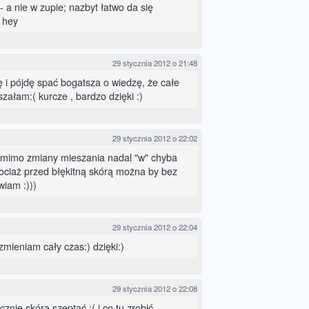
- a nie w zupie; nazbyt łatwo da się
; hey
29 stycznia 2012 o 21:48
ę i pójdę spać bogatsza o wiedzę, że całe
szałam:( kurcze , bardzo dzięki :)
29 stycznia 2012 o 22:02
pomimo zmiany mieszania nadal "w" chyba
iaż przed błękitną skórą można by bez
iam :)))
29 stycznia 2012 o 22:04
 zmieniam cały czas:) dzięki:)
29 stycznia 2012 o 22:08
znie skóra szeptać :( i co tu zrobić .