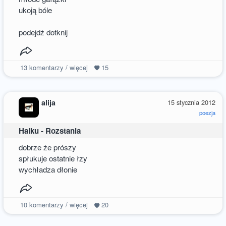
ukoją bóle
podejdż dotknij
13
komentarzy / więcej
15
alija
15 stycznia 2012
poezja
Haiku - Rozstania
dobrze że prószy
spłukuje ostatnie łzy
wychładza dłonie
10
komentarzy / więcej
20