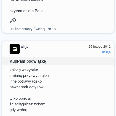
czytam dzieła Pana
11
komentarzy / więcej
18
alija
25 lutego 2012
poezja
Kupiłam podwiązkę
zniosę wszystko
zmianę przyzwyczajeń
inne potrawy łóżko
nawet brak dotyków
tylko obiecaj
że ściągniesz zębami
gdy wrócę