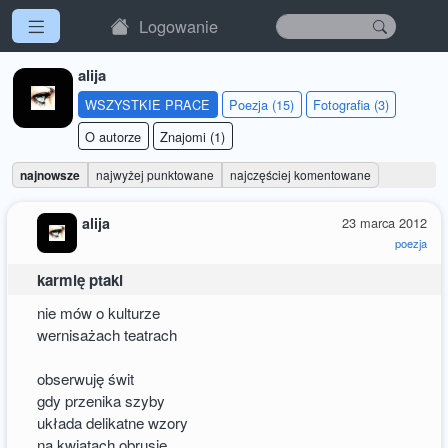
Logowanie
alija
WSZYSTKIE PRACE
Poezja (15)
Fotografia (3)
O autorze
Znajomi (1)
najnowsze
najwyżej punktowane
najczęściej komentowane
alija
23 marca 2012
poezja
karmię ptaki
nie mów o kulturze
wernisażach teatrach
obserwuję świt
gdy przenika szyby
układa delikatne wzory
na kwiatach obrusie