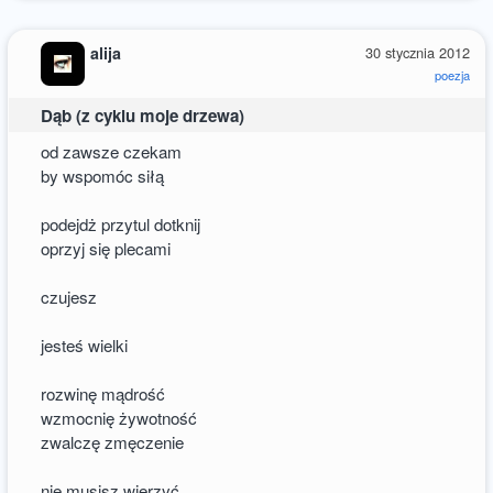
alija
30 stycznia 2012
poezja
Dąb (z cyklu moje drzewa)
od zawsze czekam
by wspomóc siłą
podejdż przytul dotknij
oprzyj się plecami
czujesz
jesteś wielki
rozwinę mądrość
wzmocnię żywotność
zwalczę zmęczenie
nie musisz wierzyć