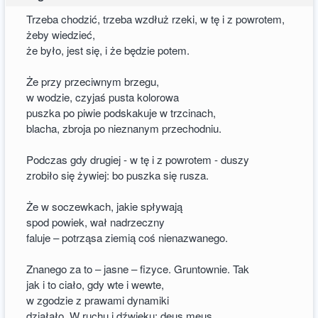
Trzeba chodzić, trzeba wzdłuż rzeki, w tę i z powrotem,
żeby wiedzieć,
że było, jest się, i że będzie potem.
Że przy przeciwnym brzegu,
w wodzie, czyjaś pusta kolorowa
puszka po piwie podskakuje w trzcinach,
blacha, zbroja po nieznanym przechodniu.
Podczas gdy drugiej - w tę i z powrotem - duszy
zrobiło się żywiej: bo puszka się rusza.
Że w soczewkach, jakie spływają
spod powiek, wał nadrzeczny
faluje – potrząsa ziemią coś nienazwanego.
Znanego za to – jasne – fizyce. Gruntownie. Tak
jak i to ciało, gdy wte i wewte,
w zgodzie z prawami dynamiki
działało. W ruchu i dźwięku: deus meus