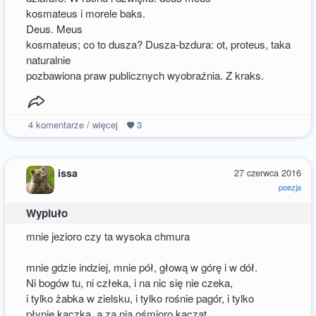
kosmateus i morele baks.
Deus. Meus
kosmateus; co to dusza? Dusza-bzdura: ot, proteus, taka
naturalnie
pozbawiona praw publicznych wyobraźnia. Z kraks.
4
komentarze / więcej
3
issa
27 czerwca 2016
poezja
Wypluło
mnie jezioro czy ta wysoka chmura
mnie gdzie indziej, mnie pół, głową w górę i w dół.
Ni bogów tu, ni człeka, i na nic się nie czeka,
i tylko żabka w zielsku, i tylko rośnie pagór, i tylko
płynie kaczka, a za nią ośmioro kacząt