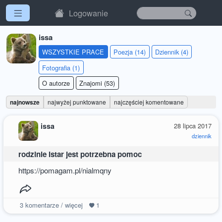
Logowanie
issa
WSZYSTKIE PRACE
Poezja (14)
Dziennik (4)
Fotografia (1)
O autorze
Znajomi (53)
najnowsze
najwyżej punktowane
najczęściej komentowane
issa
28 lipca 2017
dziennik
rodzinie Istar jest potrzebna pomoc
https://pomagam.pl/nialmqny
3
komentarze / więcej
1