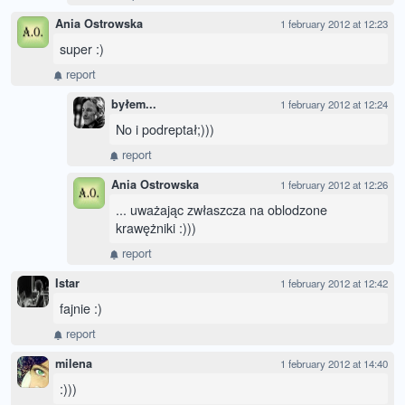
Ania Ostrowska
1 february 2012 at 12:23
super :)
report
byłem...
1 february 2012 at 12:24
No i podreptał;)))
report
Ania Ostrowska
1 february 2012 at 12:26
... uważając zwłaszcza na oblodzone
krawężniki :)))
report
Istar
1 february 2012 at 12:42
fajnie :)
report
milena
1 february 2012 at 14:40
:)))