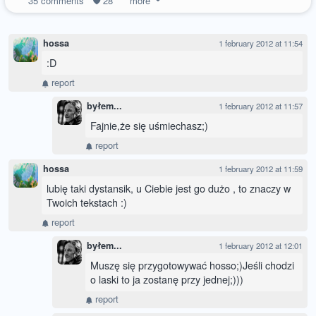
35
comments
28
more
hossa
1 february 2012 at 11:54
:D
report
byłem...
1 february 2012 at 11:57
Fajnie,że się uśmiechasz;)
report
hossa
1 february 2012 at 11:59
lubię taki dystansik, u Ciebie jest go dużo , to znaczy w
Twoich tekstach :)
report
byłem...
1 february 2012 at 12:01
Muszę się przygotowywać hosso;)Jeśli chodzi
o laski to ja zostanę przy jednej;)))
report