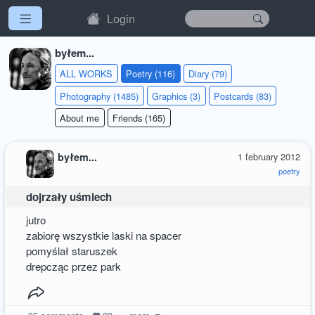
Login
byłem...
ALL WORKS
Poetry (116)
Diary (79)
Photography (1485)
Graphics (3)
Postcards (83)
About me
Friends (165)
byłem...
1 february 2012
poetry
dojrzały uśmiech
jutro
zabiorę wszystkie laski na spacer
pomyślał staruszek
drepcząc przez park