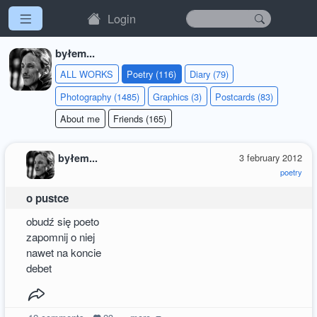
Login
byłem...
ALL WORKS
Poetry (116)
Diary (79)
Photography (1485)
Graphics (3)
Postcards (83)
About me
Friends (165)
byłem...
3 february 2012
poetry
o pustce
obudź się poeto
zapomnij o niej
nawet na koncie
debet