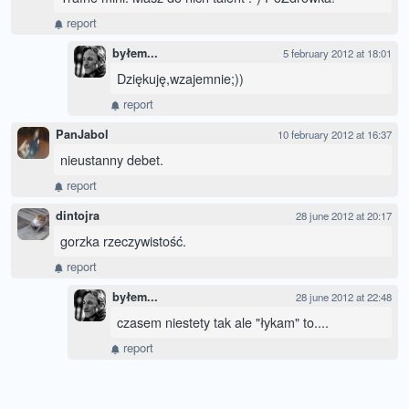
report
byłem...
5 february 2012 at 18:01
Dziękuję,wzajemnie;))
report
PanJabol
10 february 2012 at 16:37
nieustanny debet.
report
dintojra
28 june 2012 at 20:17
gorzka rzeczywistość.
report
byłem...
28 june 2012 at 22:48
czasem niestety tak ale "łykam" to....
report