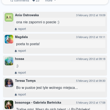
12
comments
23
more
Ania Ostrowska
3 february 2012 at 19:09
ona nie zapomni o poecie :)
report
Magdala
3 february 2012 at 19:11
poeta to poeta!
report
hossa
4 february 2012 at 09:18
;)
report
Teresa Tomys
5 february 2012 at 09:30
Bo w pustce jest tyle wolnego miejsca...
report
bosonoga - Gabriela Bartnicka
5 february 2012 at 17:58
Trafne mini. Masz do nich talent :-) PoZdrówka!