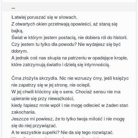
...
Łatwiej poruszać się w słowach.
Z otwartych okien przetrwają opowieści, aż staną się
bajką.
Świat w którym jestem postacią, nie dobiera ról do historii.
Czy jestem tu tylko dla powodu? Nie wydajesz się być
dobrym.
A jednak coś nas skupia na patrzeniu w opadające krople,
które zatrzymują światło i dzielą się intymnością.
Ćma złożyła skrzydła. Nic nie wzruszy ćmy, jeśli księżyc
nie zapatrzy się w jej stronę, nie ociepli.
W jej chwili kłócimy się o sens. Chociaż sensu nie ma
upieranie się przy nieważkości,
kiedy łapiesz mnie wpół i nie mogę odlecieć w żaden stan
zakochania.
Jeszcze mi powiesz, że to tylko twoja miłość i nie mogę
się do niej przywiązać.
A te wszystkie supełki? Nie da się tego rozwiązać.