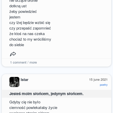
nie drżące dłonie
dotkną ust
żeby powiedzieć
jestem
czy lżej będzie wzbić się
czy przepaść zapomnieć
że ktoś na nas czeka
chociaż to my wróciliśmy
do siebie
1
comment / more
Istar
15 june 2021
poetry
Jesteś moim słońcem, jedynym słońcem.
Gdyby cię nie było
ciemność powlekałaby życie
wypisane ptasim piórem.