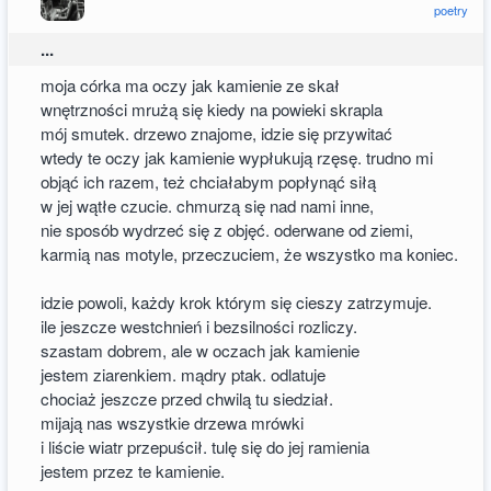
poetry
...
moja córka ma oczy jak kamienie ze skał
wnętrzności mrużą się kiedy na powieki skrapla
mój smutek. drzewo znajome, idzie się przywitać
wtedy te oczy jak kamienie wypłukują rzęsę. trudno mi
objąć ich razem, też chciałabym popłynąć siłą
w jej wątłe czucie. chmurzą się nad nami inne,
nie sposób wydrzeć się z objęć. oderwane od ziemi,
karmią nas motyle, przeczuciem, że wszystko ma koniec.
idzie powoli, każdy krok którym się cieszy zatrzymuje.
ile jeszcze westchnień i bezsilności rozliczy.
szastam dobrem, ale w oczach jak kamienie
jestem ziarenkiem. mądry ptak. odlatuje
chociaż jeszcze przed chwilą tu siedział.
mijają nas wszystkie drzewa mrówki
i liście wiatr przepuścił. tulę się do jej ramienia
jestem przez te kamienie.