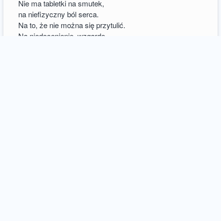
Nie ma tabletki na smutek,
na niefizyczny ból serca.
Na to, że nie można się przytulić.
Na niedocenienie, wzgardę.
Nie ma tabletki.
Wiem, że mówią inaczej.
Połknij. Będziesz szczęśliwa.
To nie działa w pustce.
Nikt nie pilnuje smutnych ludzi
by nie przedawkowali szczęścia.
Tak się umiera.
4
comments / more
Istar
21 april 2021
diary
nie odchodź