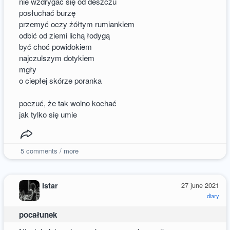
nie wzdrygać się od deszczu
posłuchać burzę
przemyć oczy żółtym rumiankiem
odbić od ziemi lichą łodygą
być choć powidokiem
najczulszym dotykiem
mgły
o ciepłej skórze poranka
poczuć, że tak wolno kochać
jak tylko się umie
5
comments / more
Istar
27 june 2021
diary
pocałunek