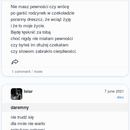
Nie masz pewności czy wrócę
po garść rodzynek w czekoladzie
poranny dreszcz, że wciąż żyję
i że to moje życie.
Będę tęsknić za tobą
choć nigdy nie miałam pewności
czy byłeś im dłużej czekałam
czy słowom zabrakło cierpliwości.
1
comment / more
Istar
7 june 2021
diary
daremny
nie trudź się
dla mnie nie warto
pstrykam palcami