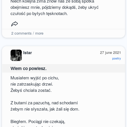
Niech kolejna zima znów nas ze sobą spotka
obejmiesz mnie, pójdziemy dokądś, żeby ukryć
czułość po byłych tęsknotach.
2
comments / more
Istar
27 june 2021
poetry
Wiem co powiesz.
Musiałem wyjść po cichu,
nie zatrzaskując drzwi.
Żebyś chciała zostać.
Z butami za pazuchą, nad schodami
żebym nie słyszała, jak żali się dom.
Biegłem. Pociągi nie czekają,