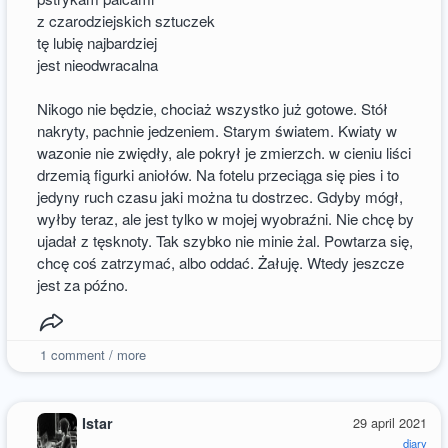
z czarodziejskich sztuczek
tę lubię najbardziej
jest nieodwracalna
Nikogo nie będzie, chociaż wszystko już gotowe. Stół
nakryty, pachnie jedzeniem. Starym światem. Kwiaty w
wazonie nie zwiędły, ale pokrył je zmierzch. w cieniu liści
drzemią figurki aniołów. Na fotelu przeciąga się pies i to
jedyny ruch czasu jaki można tu dostrzec. Gdyby mógł,
wyłby teraz, ale jest tylko w mojej wyobraźni. Nie chcę by
ujadał z tęsknoty. Tak szybko nie minie żal. Powtarza się,
chcę coś zatrzymać, albo oddać. Żałuję. Wtedy jeszcze
jest za późno.
1
comment / more
Istar
29 april 2021
diary