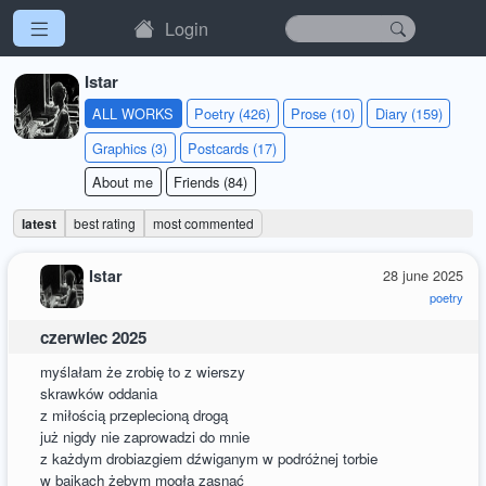
Login
Istar
ALL WORKS
Poetry (426)
Prose (10)
Diary (159)
Graphics (3)
Postcards (17)
About me
Friends (84)
latest
best rating
most commented
Istar
28 june 2025
poetry
czerwiec 2025
myślałam że zrobię to z wierszy
skrawków oddania
z miłością przeplecioną drogą
już nigdy nie zaprowadzi do mnie
z każdym drobiazgiem dźwiganym w podróżnej torbie
w bajkach żebym mogła zasnąć