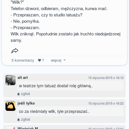
"Wilk?"
Telefon dzwoni, odbieram, mężczyzna, kurwa mać:
- Przepraszam, czy to studio tatuażu?
- Nie, pomyłka.
- Przepraszam.
Wilk zniknął. Popołudnie zostało jak truchło niedojedzonej
sarny.
5
komentarzy
7
więcej
alt art
15 stycznia 2015 o 16:12
w teatrze tym tatuaż dostał rolę główną..
zgłoś
jeśli tylko
15 stycznia 2015 o 16:22
co za nieśmiały wilk, tyle przepraszać..
zgłoś
Wieśniak M
15 stycznia 2015 o 17:01