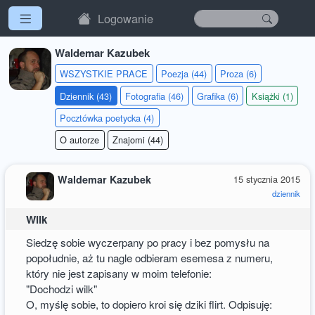
Logowanie
Waldemar Kazubek
WSZYSTKIE PRACE
Poezja (44)
Proza (6)
Dziennik (43)
Fotografia (46)
Grafika (6)
Książki (1)
Pocztówka poetycka (4)
O autorze
Znajomi (44)
Waldemar Kazubek
15 stycznia 2015
dziennik
Wilk
Siedzę sobie wyczerpany po pracy i bez pomysłu na
popołudnie, aż tu nagle odbieram esemesa z numeru,
który nie jest zapisany w moim telefonie:
"Dochodzi wilk"
O, myślę sobie, to dopiero kroi się dziki flirt. Odpisuję: