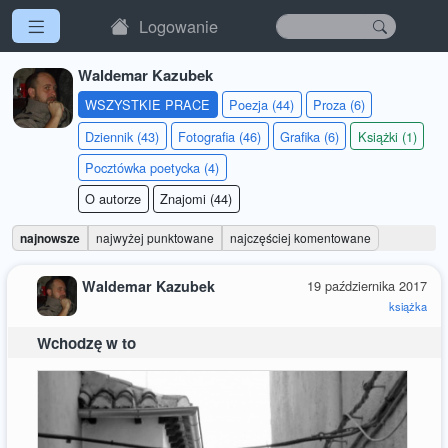
Logowanie
Waldemar Kazubek
WSZYSTKIE PRACE
Poezja (44)
Proza (6)
Dziennik (43)
Fotografia (46)
Grafika (6)
Książki (1)
Pocztówka poetycka (4)
O autorze
Znajomi (44)
najnowsze
najwyżej punktowane
najczęściej komentowane
Waldemar Kazubek
19 października 2017
książka
Wchodzę w to