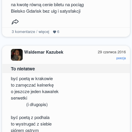
na kwotę równą cenie biletu na pociąg
Bielsko Gdańsk bez ulg i satysfakcji
3
komentarze / więcej
6
Waldemar Kazubek
29 czerwca 2016
poezja
To niełatwe
być poetą w krakowie
to zamęczać kelnerkę
o jeszcze jeden kawałek
serwetki
(i długopis)
być poetą z podhala
to wystrugać z siebie
piórem ostrym