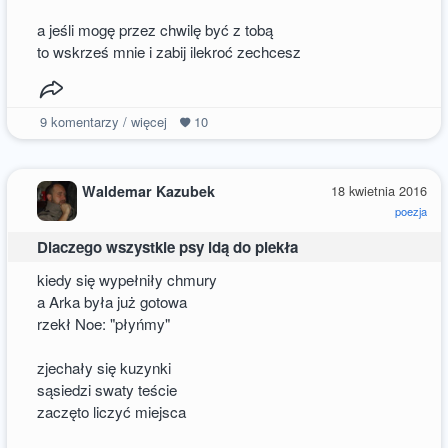
a jeśli mogę przez chwilę być z tobą
to wskrześ mnie i zabij ilekroć zechcesz
9
komentarzy / więcej
10
Waldemar Kazubek
18 kwietnia 2016
poezja
Dlaczego wszystkie psy idą do piekła
kiedy się wypełniły chmury
a Arka była już gotowa
rzekł Noe: "płyńmy"
zjechały się kuzynki
sąsiedzi swaty teście
zaczęto liczyć miejsca