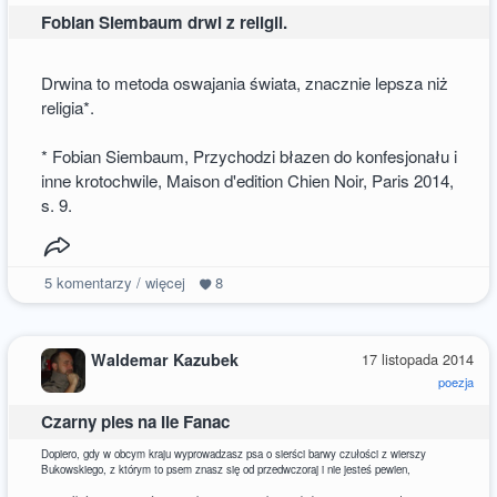
Fobian Siembaum drwi z religii.
Drwina to metoda oswajania świata, znacznie lepsza niż
religia*.
* Fobian Siembaum, Przychodzi błazen do konfesjonału i
inne krotochwile, Maison d'edition Chien Noir, Paris 2014,
s. 9.
5
komentarzy / więcej
8
Waldemar Kazubek
17 listopada 2014
poezja
Czarny pies na Ile Fanac
Dopiero, gdy w obcym kraju wyprowadzasz psa o sierści barwy czułości z wierszy
Bukowskiego, z którym to psem znasz się od przedwczoraj i nie jesteś pewien,