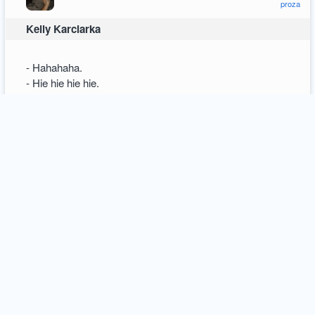
proza
Kelly Karciarka
- Hahahaha.
- Hie hie hie hie.
- Heh. A na przykład ta, Kelly Karciarka!
- Kto?
- Możecie nie wiedzieć, boście młodzi, Kelly Karciarka.
- Kelly kanciarka?
- Sam żeś kanciarz, gówniarzu, zostaw to, karta stół. Kelly
nigdy nie kantowała, choć, jak tak pomyśleć, to grała
znaczonymi kartami. Ale nie kantowała.
- Szulerka?
- Głupiś, a kto by z babą niby tutaj usiadł do stołu? Kurwa!
- Kurwa?
- Zwykła kurwa, ale niezwykła. Kelly grała.
- W co grała?
- No a w co miała grać karciarka? W karty grała.
- No to jak grała, skoro nie miała z kim grać?
- Kelly nie miała z kim grać? Kelly, barani łbie, grała z