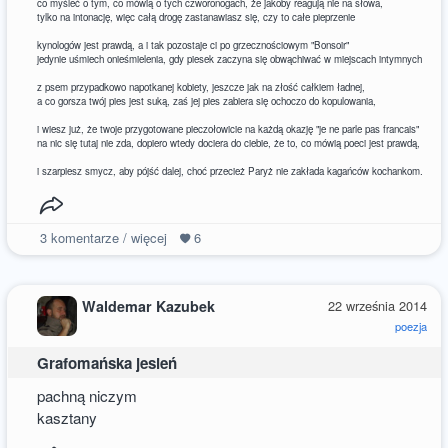
co myśleć o tym, co mówią o tych czworonogach, że jakoby reagują nie na słowa,
tylko na intonację, więc całą drogę zastanawiasz się, czy to całe pieprzenie
kynologów jest prawdą, a i tak pozostaje ci po grzecznościowym "Bonsoir"
jedynie uśmiech onieśmielenia, gdy piesek zaczyna się obwąchiwać w miejscach intymnych
z psem przypadkowo napotkanej kobiety, jeszcze jak na złość całkiem ładnej,
a co gorsza twój pies jest suką, zaś jej pies zabiera się ochoczo do kopulowania,
i wiesz już, że twoje przygotowane pieczołowicie na każdą okazję "je ne parle pas francais"
na nic się tutaj nie zda, dopiero wtedy dociera do ciebie, że to, co mówią poeci jest prawdą,
i szarpiesz smycz, aby pójść dalej, choć przecież Paryż nie zakłada kagańców kochankom.
3
komentarze / więcej
6
Waldemar Kazubek
22 września 2014
poezja
Grafomańska jesień
pachną niczym
kasztany