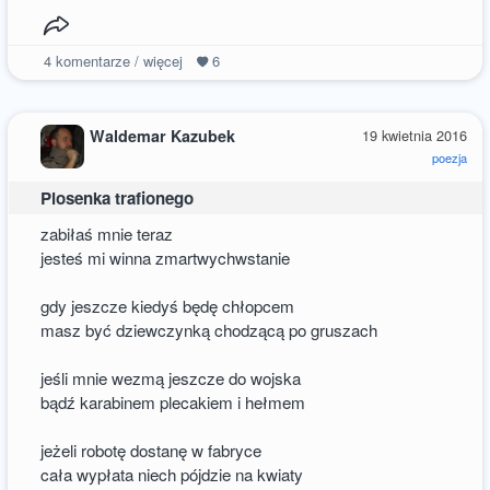
4
komentarze / więcej
6
Waldemar Kazubek
19 kwietnia 2016
poezja
Piosenka trafionego
zabiłaś mnie teraz
jesteś mi winna zmartwychwstanie
gdy jeszcze kiedyś będę chłopcem
masz być dziewczynką chodzącą po gruszach
jeśli mnie wezmą jeszcze do wojska
bądź karabinem plecakiem i hełmem
jeżeli robotę dostanę w fabryce
cała wypłata niech pójdzie na kwiaty