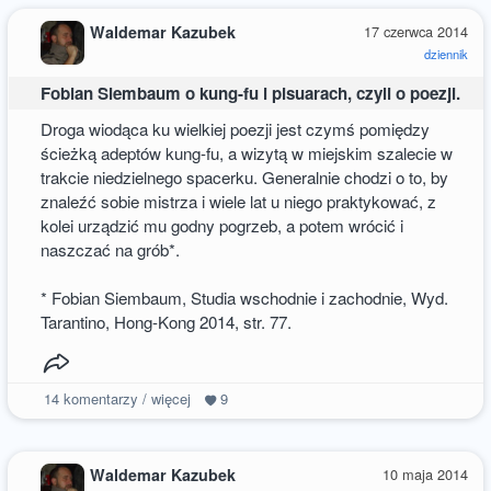
Waldemar Kazubek
17 czerwca 2014
dziennik
Fobian Siembaum o kung-fu i pisuarach, czyli o poezji.
Droga wiodąca ku wielkiej poezji jest czymś pomiędzy
ścieżką adeptów kung-fu, a wizytą w miejskim szalecie w
trakcie niedzielnego spacerku. Generalnie chodzi o to, by
znaleźć sobie mistrza i wiele lat u niego praktykować, z
kolei urządzić mu godny pogrzeb, a potem wrócić i
naszczać na grób*.
* Fobian Siembaum, Studia wschodnie i zachodnie, Wyd.
Tarantino, Hong-Kong 2014, str. 77.
14
komentarzy / więcej
9
Waldemar Kazubek
10 maja 2014