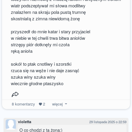
wiatr podszeptywał mi słowa modlitwy
znalazłem na skraju pola pustą trumnę
skostniałą z zimna niewidomą żonę
przyszedł do mnie katar i stary przyjaciel
w niebie w tej chwili trwa bitwa aniołów
strzępy piór dotknęły mi czoła
ręką anioła
sokół to ptak cnotliwy i szorstki
rzuca się na węże i nie daje zasnąć
szuka winy szuka winy
wiecznie głodne ptaszysko
8
komentarzy
2
więcej
violetta
29 listopada 2025 o 22:59
O co chodzi z tą żoną:)