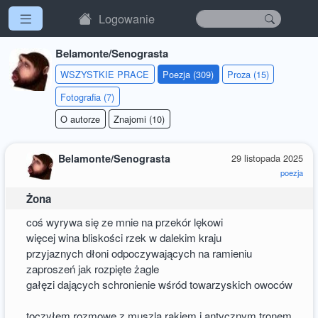
Logowanie
Belamonte/Senograsta
WSZYSTKIE PRACE
Poezja (309)
Proza (15)
Fotografia (7)
O autorze
Znajomi (10)
Belamonte/Senograsta
29 listopada 2025
poezja
Żona
coś wyrywa się ze mnie na przekór lękowi
więcej wina bliskości rzek w dalekim kraju
przyjaznych dłoni odpoczywających na ramieniu
zaproszeń jak rozpięte żagle
gałęzi dających schronienie wśród towarzyskich owoców
toczyłem rozmowę z muszlą rakiem i antycznym tronem