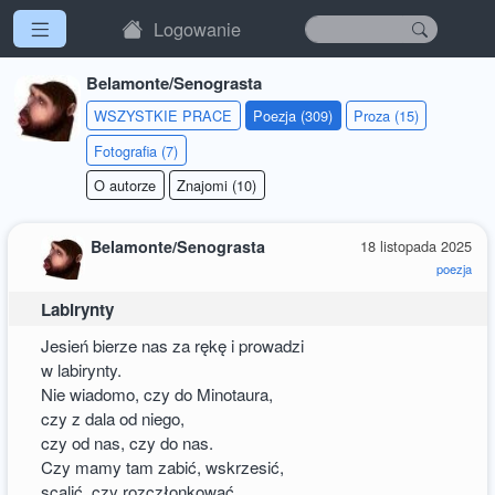
Logowanie
Belamonte/Senograsta
WSZYSTKIE PRACE
Poezja (309)
Proza (15)
Fotografia (7)
O autorze
Znajomi (10)
Belamonte/Senograsta
18 listopada 2025
poezja
Labirynty
Jesień bierze nas za rękę i prowadzi
w labirynty.
Nie wiadomo, czy do Minotaura,
czy z dala od niego,
czy od nas, czy do nas.
Czy mamy tam zabić, wskrzesić,
scalić, czy rozczłonkować,