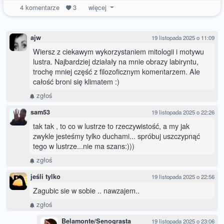
4
komentarze
3
więcej
ajw
19 listopada 2025 o 11:09
Wiersz z ciekawym wykorzystaniem mitologii i motywu
lustra. Najbardziej działały na mnie obrazy labiryntu,
trochę mniej część z filozoficznym komentarzem. Ale
całość broni się klimatem :)
zgłoś
sam53
19 listopada 2025 o 22:26
tak tak , to co w lustrze to rzeczywistość, a my jak
zwykle jesteśmy tylko duchami... spróbuj uszczypnąć
tego w lustrze...nie ma szans:)))
zgłoś
jeśli tylko
19 listopada 2025 o 22:56
Zagubic sie w sobie .. nawzajem..
zgłoś
Belamonte/Senograsta
19 listopada 2025 o 23:06