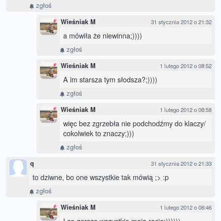
zgłoś
Wieśniak M
31 stycznia 2012 o 21:32
a mówiła że niewinna;))))
zgłoś
Wieśniak M
1 lutego 2012 o 08:52
A im starsza tym słodsza?;))))
zgłoś
Wieśniak M
1 lutego 2012 o 08:58
więc bez zgrzebła nie podchodźmy do klaczy/
cokolwiek to znaczy;)))
zgłoś
q
31 stycznia 2012 o 21:33
to dziwne, bo one wszystkie tak mówią ;> :p
zgłoś
Wieśniak M
1 lutego 2012 o 08:46
I co gorsza wszystkie mają rację:))))))