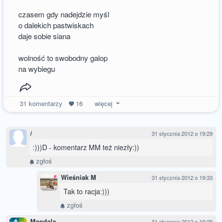
czasem gdy nadejdzie myśl
o dalekich pastwiskach
daje sobie siana
wolność to swobodny galop
na wybiegu
31
komentarzy
16
więcej
/
31 stycznia 2012 o 19:29
:)))D - komentarz MM też niezły:))
zgłoś
Wieśniak M
31 stycznia 2012 o 19:33
Tak to racja:)))
zgłoś
Magdala
31 stycznia 2012 o 19:29