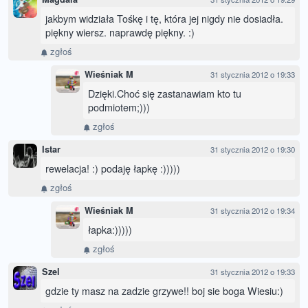
jakbym widziała Tośkę i tę, która jej nigdy nie dosiadła.
piękny wiersz. naprawdę piękny. :)
zgłoś
Wieśniak M
31 stycznia 2012 o 19:33
Dzięki.Choć się zastanawiam kto tu
podmiotem;)))
zgłoś
Istar
31 stycznia 2012 o 19:30
rewelacja! :) podaję łapkę :)))))
zgłoś
Wieśniak M
31 stycznia 2012 o 19:34
łapka:)))))
zgłoś
Szel
31 stycznia 2012 o 19:33
gdzie ty masz na zadzie grzywe!! boj sie boga Wiesiu:)