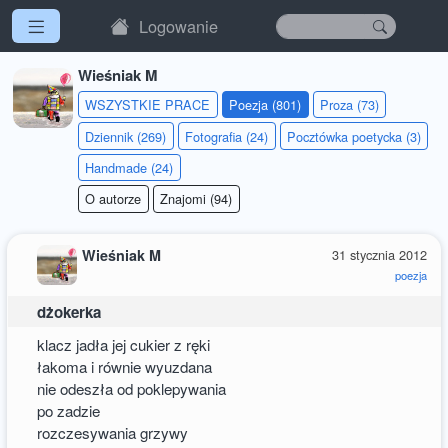
Logowanie
Wieśniak M
WSZYSTKIE PRACE
Poezja (801)
Proza (73)
Dziennik (269)
Fotografia (24)
Pocztówka poetycka (3)
Handmade (24)
O autorze
Znajomi (94)
Wieśniak M
31 stycznia 2012
poezja
dżokerka
klacz jadła jej cukier z ręki
łakoma i równie wyuzdana
nie odeszła od poklepywania
po zadzie
rozczesywania grzywy