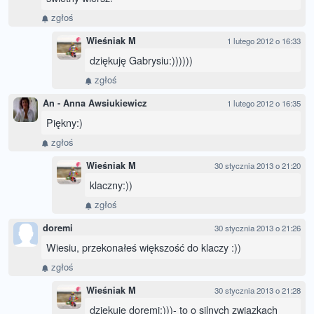
zgłoś
Wieśniak M
1 lutego 2012 o 16:33
dziękuję Gabrysiu:))))))
zgłoś
An - Anna Awsiukiewicz
1 lutego 2012 o 16:35
Piękny:)
zgłoś
Wieśniak M
30 stycznia 2013 o 21:20
klaczny:))
zgłoś
doremi
30 stycznia 2013 o 21:26
Wiesiu, przekonałeś większość do klaczy :))
zgłoś
Wieśniak M
30 stycznia 2013 o 21:28
dziękuję doremi:)))- to o silnych związkach