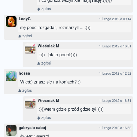
zgłoś
LadyC
1 lutego 2012 o 09:14
się poeci rozgadali, rozmarzyli ... :)))
zgłoś
Wieśniak M
1 lutego 2012 o 16:31
:)))- jak to poeci:))))
zgłoś
hossa
1 lutego 2012 o 12:32
Wieś:) znasz się na koniach? ;)
zgłoś
Wieśniak M
1 lutego 2012 o 16:31
:)))wiem gdzie przód gdzie tył;))))
zgłoś
gabrysia cabaj
1 lutego 2012 o 16:32
świetny wiersz!