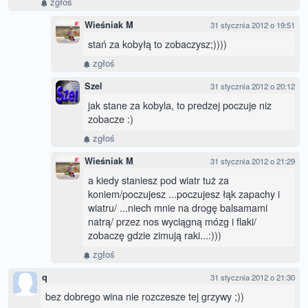
zgłoś
Wieśniak M
31 stycznia 2012 o 19:51
stań za kobyłą to zobaczysz;))))
zgłoś
Szel
31 stycznia 2012 o 20:12
jak stane za kobyla, to predzej poczuje niz
zobacze :)
zgłoś
Wieśniak M
31 stycznia 2012 o 21:29
a kiedy staniesz pod wiatr tuż za
koniem/poczujesz ...poczujesz łąk zapachy i
wiatru/ ...niech mnie na drogę balsamami
natrą/ przez nos wyciągną mózg i flaki/
zobaczę gdzie zimują raki...:)))
zgłoś
q
31 stycznia 2012 o 21:30
bez dobrego wina nie rozczesze tej grzywy ;))