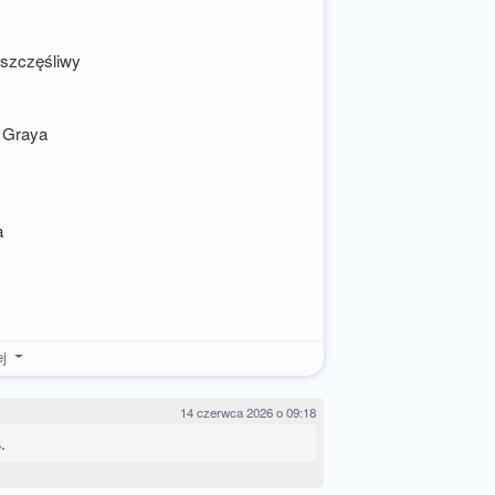
 szczęśliwy
a Graya
a
ej
14 czerwca 2026 o 09:18
.