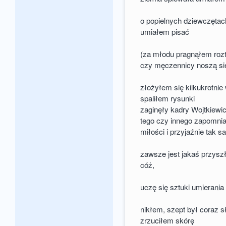
o popielnych dziewczętach
umiałem pisać
(za młodu pragnąłem rozt
czy męczennicy noszą si
złożyłem się kilkukrotnie 
spaliłem rysunki
zaginęły kadry Wojtkiewi
tego czy innego zapomni
miłości i przyjaźnie tak 
zawsze jest jakaś przyszł
cóż,
uczę się sztuki umierania
nikłem, szept był coraz 
zrzuciłem skórę