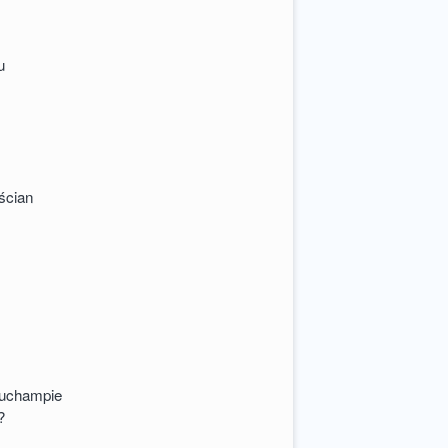
u
 ścian
Duchampie
?