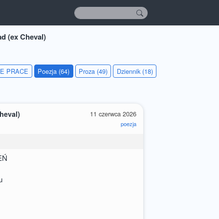
d (ex Cheval)
IE PRACE
Poezja (64)
Proza (49)
Dziennik (18)
heval)
11 czerwca 2026
poezja
EŃ
u