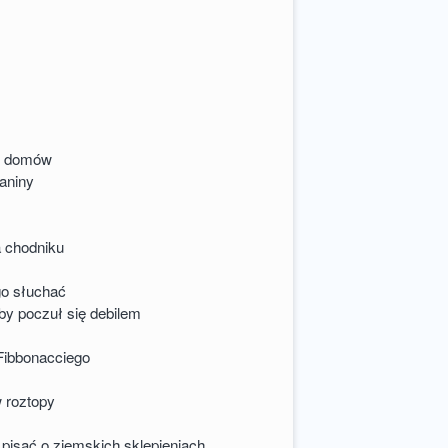
h domów
aniny
a chodniku
go słuchać
by poczuł się debilem
Fibbonacciego
 roztopy
pisać o ziemskich sklepieniach