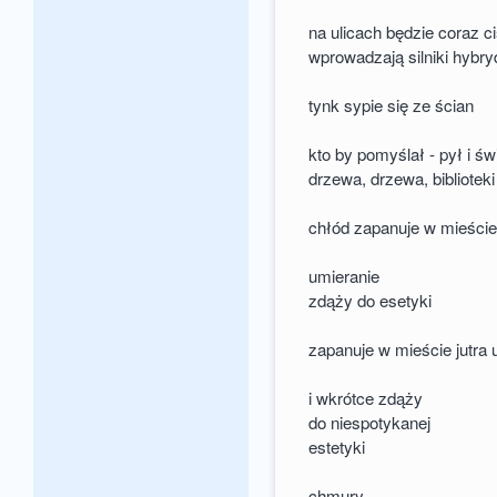
na ulicach będzie coraz c
wprowadzają silniki hybr
tynk sypie się ze ścian
kto by pomyślał - pył i św
drzewa, drzewa, biblioteki
chłód zapanuje w mieście 
umieranie
zdąży do esetyki
zapanuje w mieście jutra 
i wkrótce zdąży
do niespotykanej
estetyki
chmury