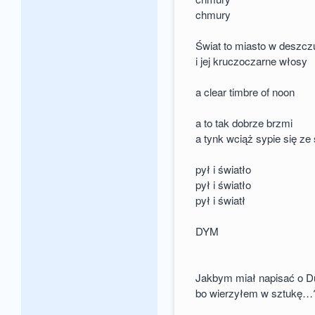
chmury
Świat to miasto w deszcz
i jej kruczoczarne włosy
a clear timbre of noon
a to tak dobrze brzmi
a tynk wciąż sypie się ze
pył i światło
pył i światło
pył i światł
DYM
Jakbym miał napisać o 
bo wierzyłem w sztukę…