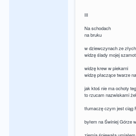
III
Na schodach
na bruku
w dziewczynach ze złyc
widzę ślady mojej szamot
widzę krew w piekarni
widzę płaczące twarze n
jak ktoś nie ma ochoty te
to rzucam nazwiskami że
tłumaczę czym jest ciąg 
byłem na Świniej Górze w
ziemia śpiewała umiałem 