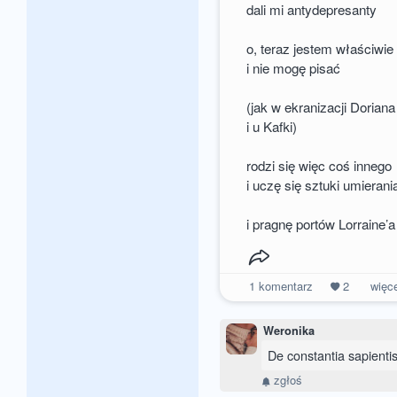
dali mi antydepresanty
o, teraz jestem właściwie
i nie mogę pisać
(jak w ekranizacji Dorian
i u Kafki)
rodzi się więc coś innego
i uczę się sztuki umierani
i pragnę portów Lorraine’a
1
komentarz
2
więc
Weronika
De constantia sapientis
zgłoś