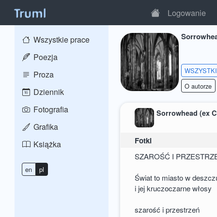
Logowanie
Sorrowhea
Wszystkie prace
Poezja
WSZYSTK
Proza
O autorze
Dziennik
Fotografia
Sorrowhead (ex C
Grafika
Fotki
Książka
SZAROŚĆ I PRZESTRZ
en
pl
Świat to miasto w deszcz
i jej kruczoczarne włosy
szarość i przestrzeń