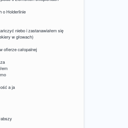
 o Holderlinie
ańczyć niebo i zastanawiałem się
ekiery w głowach)
w ofierze całopalnej
cza
ałem
samo
ość a ja
słabszy