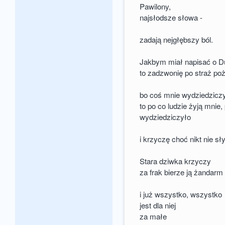
Pawilony,
najsłodsze słowa -
zadają nejgłębszy ból.
Jakbym miał napisać o 
to zadzwonię po straż po
bo coś mnie wydziedzicz
to po co ludzie żyją mnie,
wydziedziczyło
i krzyczę choć nikt nie sł
Stara dziwka krzyczy
za frak bierze ją żandarm 
i już wszystko, wszystko
jest dla niej
za małe