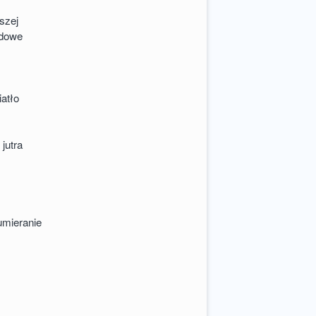
iszej
ydowe
iatło
jutra
umieranie