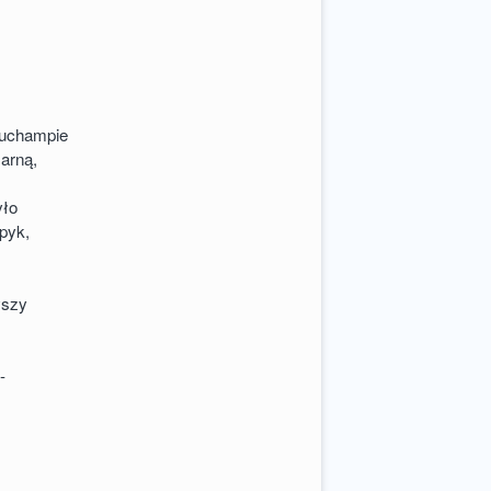
Duchampie
żarną,
yło
 pyk,
yszy
-