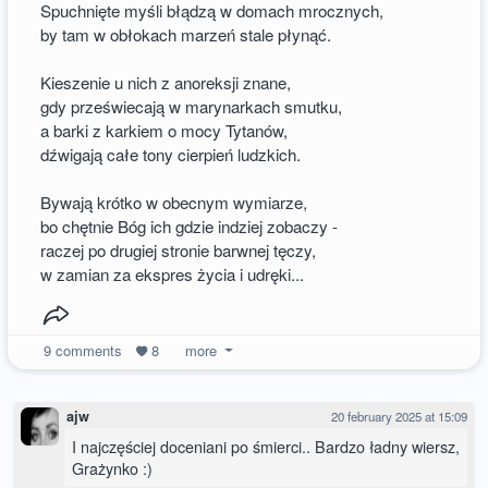
Spuchnięte myśli błądzą w domach mrocznych,
by tam w obłokach marzeń stale płynąć.
Kieszenie u nich z anoreksji znane,
gdy przeświecają w marynarkach smutku,
a barki z karkiem o mocy Tytanów,
dźwigają całe tony cierpień ludzkich.
Bywają krótko w obecnym wymiarze,
bo chętnie Bóg ich gdzie indziej zobaczy -
raczej po drugiej stronie barwnej tęczy,
w zamian za ekspres życia i udręki...
9
comments
8
more
ajw
20 february 2025 at 15:09
I najczęściej doceniani po śmierci.. Bardzo ładny wiersz,
Grażynko :)