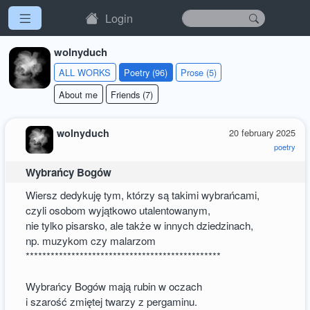
Login
wolnyduch
ALL WORKS
Poetry (96)
Prose (5)
About me
Friends (7)
wolnyduch
20 february 2025
poetry
Wybrańcy Bogów
Wiersz dedykuję tym, którzy są takimi wybrańcami,
czyli osobom wyjątkowo utalentowanym,
nie tylko pisarsko, ale także w innych dziedzinach,
np. muzykom czy malarzom
***********************************************
Wybrańcy Bogów mają rubin w oczach
i szarość zmiętej twarzy z pergaminu.