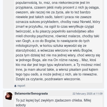
popularnością, to, msz, ona niekoniecznie jest im
przypisana, czasem jakiś mały procent z nich ją osiąga,
owszem, ale raczej nie za życia, ale to też bardzo
niewiele jest takich osób, talent i praca nie zawsze
oznacza sukces przykładem, choćby nasz Norwid, który
zmarł w przytułku, na ogół to czas weryfikuje czyjąś
twórczość, a ilu pisarzy popełniło samobójstwo albo
mieli choroby psychiczne, również malarze, choćby taki
van Gogh, a co do Bogów, to nawiązanie do tych
mitologicznych, w końcu sztuka wywodzi się ze
starożytności, a wówczas wierzono w wielu Bogów,
poza tym dzisiaj też nie ma jednej wiary, choć wierzy się
w jednego Boga, ale ma On różne nazwy... Msz, ktoś
kto ma dar jest tego typu wybrańcem, a Ty możesz mieć
inne, ja mam akurat takie, a wiersz pisałam pod kątem
tego typu osób, a może jednej z nich, ale to nieważne.
Dzięki za czytanie, pozdrawiam wieczornie.
report
Belamonte/Senograsta
22 february 2025 at 11:09
To już lepiej być zwykłym zjadaczem chleba. Miłej
soboty