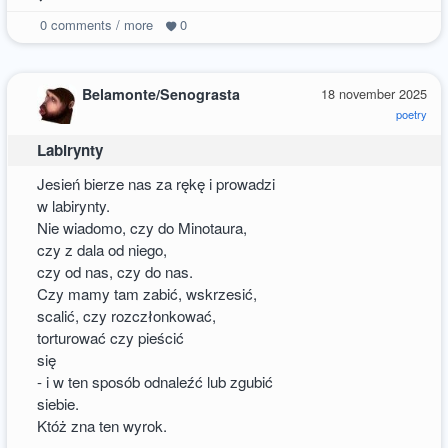
0
comments / more
0
Belamonte/Senograsta
18 november 2025
poetry
Labirynty
Jesień bierze nas za rękę i prowadzi
w labirynty.
Nie wiadomo, czy do Minotaura,
czy z dala od niego,
czy od nas, czy do nas.
Czy mamy tam zabić, wskrzesić,
scalić, czy rozczłonkować,
torturować czy pieścić
się
- i w ten sposób odnaleźć lub zgubić
siebie.
Któż zna ten wyrok.