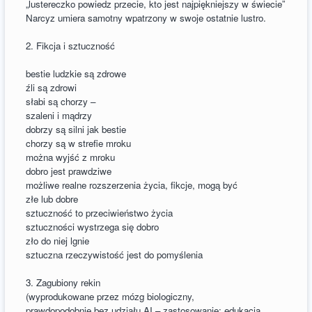
„lustereczko powiedz przecie, kto jest najpiękniejszy w świecie”
Narcyz umiera samotny wpatrzony w swoje ostatnie lustro.
2. Fikcja i sztuczność
bestie ludzkie są zdrowe
źli są zdrowi
słabi są chorzy –
szaleni i mądrzy
dobrzy są silni jak bestie
chorzy są w strefie mroku
można wyjść z mroku
dobro jest prawdziwe
możliwe realne rozszerzenia życia, fikcje, mogą być
złe lub dobre
sztuczność to przeciwieństwo życia
sztuczności wystrzega się dobro
zło do niej lgnie
sztuczna rzeczywistość jest do pomyślenia
3. Zagubiony rekin
(wyprodukowane przez mózg biologiczny,
prawdopodobnie bez udziału AI – zastosowanie: edukacja