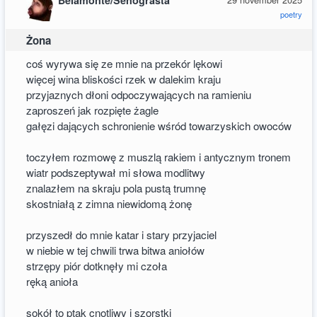
Belamonte/Senograsta
poetry
Żona
coś wyrywa się ze mnie na przekór lękowi
więcej wina bliskości rzek w dalekim kraju
przyjaznych dłoni odpoczywających na ramieniu
zaproszeń jak rozpięte żagle
gałęzi dających schronienie wśród towarzyskich owoców
toczyłem rozmowę z muszlą rakiem i antycznym tronem
wiatr podszeptywał mi słowa modlitwy
znalazłem na skraju pola pustą trumnę
skostniałą z zimna niewidomą żonę
przyszedł do mnie katar i stary przyjaciel
w niebie w tej chwili trwa bitwa aniołów
strzępy piór dotknęły mi czoła
ręką anioła
sokół to ptak cnotliwy i szorstki