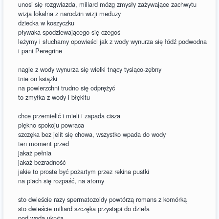
unosi się rozgwiazda, miliard mózg zmysły zażywające zachwytu
wizja lokalna z narodzin wizji meduzy
dziecka w koszyczku
pływaka spodziewającego się czegoś
leżymy i słuchamy opowieści jak z wody wynurza się łódź podwodna
i pani Peregrine
nagle z wody wynurza się wielki tnący tysiąco-zębny
tnie on książki
na powierzchni trudno się odprężyć
to zmyłka z wody i błękitu
chce przemielić i mieli i zapada cisza
piękno spokoju powraca
szczęka bez jelit się chowa, wszystko wpada do wody
ten moment przed
jakaż pełnia
jakaż bezradność
jakie to proste być pożartym przez rekina pustki
na piach się rozpaść, na atomy
sto dwieście razy spermatozoidy powtórzą romans z komórką
sto dwieście miliard szczęka przystąpi do dzieła
pod wodą ukryta