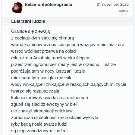
Belamonte/Senograsta
21 november 2025
poetry
Lustrzani ludzie
Granice się zlewają
z pociągu dym staje się chmurą
wśród kominów wznosi się gmach ważący mniej niż zero
wśród wód jest przerwa na obiad
rekin żre a Anioł się modli w oku ślepca
przestrzeń ogromu bez miary jest w orzechu i lustrze
podróżują tam w nocy lustrzani ludzie
miejscem tym nasiąka ręcznik
wody wnikające i znikające w reakcjach dających mi życie
twarze się rozpuszczają
kolonie mrówek osiadają na meteorach
zgubił się ślad dziewczyny w bieli
nie znalazł akceptacji detektyw
zbrodnicza działalność nie zostanie wykryta
ryby będą nosić twarze ludzi
są nieprzebudzonymi ludźmi