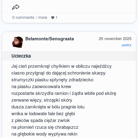
0
comments / more
1
Belamonte/Senograsta
25 november 2025
poetry
Ucieczka
Jej cień przemknął chyłkiem w obliczu najeźdźcy
ciasno przylgnął do dającej schronienie skarpy
strumyczki piasku spłynęły zdradziecko
na piasku zaowocowała krew
rozpostarte skrzydła ramion i żądła wbite pod skórę
zerwane więzy, strzępki skóry
dusza zamknięta w bólu pragnie lotu
wnika w lodowate fale bez głębi
z pleców spada ciężar zwłok
na płomień rzuca się chrabąszcz
na głębokie wody wypływa rekin