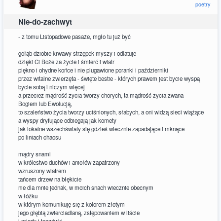
poetry
Nie-do-zachwyt
- z tomu Listopadowe pasaże, mgło tu już być
gołąb dziobie krwawy strzępek myszy i odlatuje
dzięki Ci Boże za życie i śmierć i wiatr
piękno i ohydne końce i nie plugawione poranki i październiki
przez witalne zwierzęta - święte bestie - których prawem jest bycie wyspą
bycie sobą i niczym więcej
a przecież mądrość życia tworzy chorych, ta mądrość życia zwana
Bogiem lub Ewolucją,
to szaleństwo życia tworzy uciśnionych, słabych, a oni widzą sieci wiążące
a wyspy dryfujące odbiegają jak komety
jak lokalne wszechświaty się gdzieś wiecznie zapadające i mknące
po liniach chaosu
mądry snami
w królestwo duchów i aniołów zapatrzony
wzruszony wiatrem
tańcem drzew na błękicie
nie dla mnie jednak, w moich snach wiecznie obecnym
w łóżku
w którym komunikuję się z kolorem złotym
jego głębią zwierciadlaną, zstępowaniem w liście