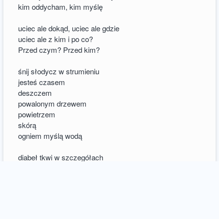
kim oddycham, kim myślę
uciec ale dokąd, uciec ale gdzie
uciec ale z kim i po co?
Przed czym? Przed kim?
śnij słodycz w strumieniu
jesteś czasem
deszczem
powalonym drzewem
powietrzem
skórą
ogniem myślą wodą
diabeł tkwi w szczegółach
2
comments / more
2