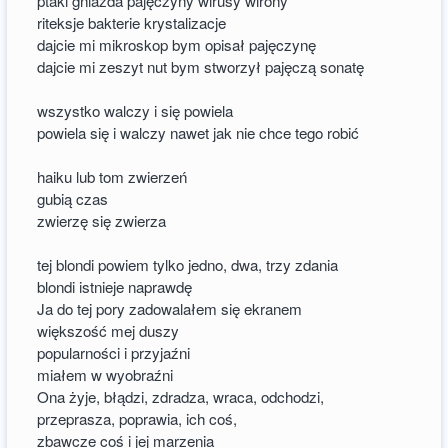
ptaki gniazda pajęczyny wirusy wirony
riteksje bakterie krystalizacje
dajcie mi mikroskop bym opisał pajęczynę
dajcie mi zeszyt nut bym stworzył pajęczą sonatę
wszystko walczy i się powiela
powiela się i walczy nawet jak nie chce tego robić
haiku lub tom zwierzeń
gubią czas
zwierzę się zwierza
tej blondi powiem tylko jedno, dwa, trzy zdania
blondi istnieje naprawdę
Ja do tej pory zadowalałem się ekranem
większość mej duszy
popularności i przyjaźni
miałem w wyobraźni
Ona żyje, błądzi, zdradza, wraca, odchodzi,
przeprasza, poprawia, ich coś,
zbawcze coś i jej marzenia