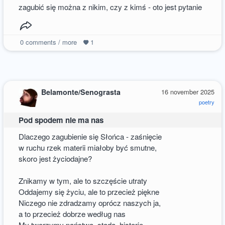
zagubić się można z nikim, czy z kimś - oto jest pytanie
0
comments / more
1
Belamonte/Senograsta
16 november 2025
poetry
Pod spodem nie ma nas
Dlaczego zagubienie się Słońca - zaśnięcie
w ruchu rzek materii miałoby być smutne,
skoro jest życiodajne?
Znikamy w tym, ale to szczęście utraty
Oddajemy się życiu, ale to przecież piękne
Niczego nie zdradzamy oprócz naszych ja,
a to przecież dobrze według nas
My tworzymy państwa, stada, historię