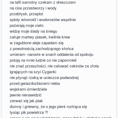
na tafli samotny czekam z dreszczem
na cios przestworzy i wody
przebłysk, przeplot
sploty winorośli i wodorostów wspólnie
pożerają moje ciało
widzę moje ślady na śniegu
całuje martwy piasek, kwitnie krew
w zagubione aleje zapadam się
z powolnością zachodzącego słońca
umieram- narosłe w snach oddalenia od spokoju
polują na mnie ludzie co nie zapomnieli
nie znać przeszłości, nie całować cekinów ze złota
igrających na szyi Cyganki
nie płynąć rzeką w ucieczce podwodnej
przed gwiazdozbiorami nieba
wojskami śmierdziela
jawnie nienawidzić
zerwać się jak ptak
dumny i gniewny, że o jego pierś roztrąca się
tysiąc pik powietrza ?!
razem z nią azyl wśród trzcin, cisza dotyku, głęboka czerń