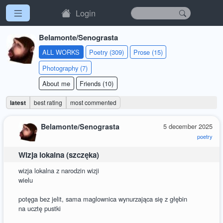
Login
Belamonte/Senograsta
ALL WORKS
Poetry (309)
Prose (15)
Photography (7)
About me
Friends (10)
latest
best rating
most commented
Belamonte/Senograsta
5 december 2025
poetry
Wizja lokalna (szczęka)
wizja lokalna z narodzin wizji
wielu
potęga bez jelit, sama maglownica wynurzająca się z głębin
na ucztę pustki