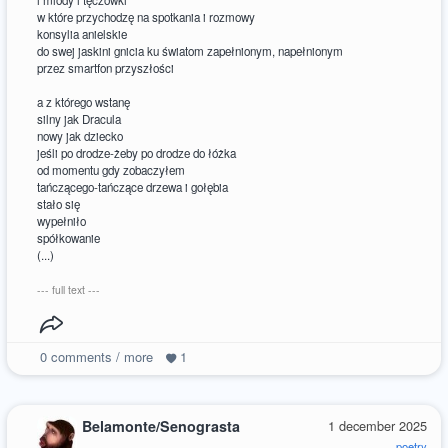
i miody i tęczówki
w które przychodzę na spotkania i rozmowy
konsylia anielskie
do swej jaskini gnicia ku światom zapełnionym, napełnionym
przez smartfon przyszłości
a z którego wstanę
silny jak Dracula
nowy jak dziecko
jeśli po drodze-żeby po drodze do łóżka
od momentu gdy zobaczyłem
tańczącego-tańczące drzewa i gołębia
stało się
wypełniło
spółkowanie
(...)
--- full text ---
0
comments / more
1
Belamonte/Senograsta
1 december 2025
poetry