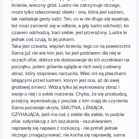
lśnienie, wieczny głód. Lustro nie zatrzymuje niczego,
może tylko odwzorować obiekt - ona, która jest lustrem,
tak naśladuje gesty ludzi. Ten, co w nie długo się wpatruje,
też musi zamienić się w odbicie, a gdy lustro odchodzi, bo
czasem odchodzą, traci siebie, jest przerażony. Lustra te
jednak coś czują, to jej pokarm.
Taka jest czwarta, więzień lśnienia, tego co na powierzchni.
Sama już nie wie kim jest, bo jest podziwem dla niej w
oczach ofiar, dobrze sie dostosowuje do ich oczekiwań na
początku, potem głównie ogląda w nich swój cudowny
obraz, który stopniowo narzuciła. Wiec oni są ptaszkami
latającymi przed lustrem, ktorym jest ona, aż do swej
głodowej śmierci. Widzą tylko jej wykreowany obraz i
swoje o niej i o sobie marzenia. Chyba, że się przebudzą,
przejrzą, wywnioskują z poszlak z kim mają do czynienia.
Sama pozostaje ukryta, SMUTNA, LŚNIĄCA,
CZYHAJĄCA, jeśli ma coś z siebie dla siebie, to podziw
ofiar, satysfakcję z ich oszukania - oszukiwaniem
naprawdę się napawa z rozkoszą - nie potrafi jednak
niczego zmagazynować, nie kocha się naprawdę, sama