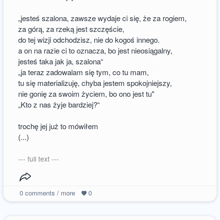
„jesteś szalona, zawsze wydaje ci się, że za rogiem,
za górą, za rzeką jest szczęście,
do tej wizji odchodzisz, nie do kogoś innego.
a on na razie ci to oznacza, bo jest nieosiągalny,
jesteś taka jak ja, szalona“
„ja teraz zadowalam się tym, co tu mam,
tu się materializuję, chyba jestem spokojniejszy,
nie gonię za swoim życiem, bo ono jest tu"
„Kto z nas żyje bardziej?“
trochę jej już to mówiłem
(...)
--- full text ---
0
comments / more
0