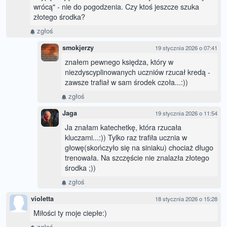
wrócą" - nie do pogodzenia. Czy ktoś jeszcze szuka
złotego środka?
zgłoś
smokjerzy
19 stycznia 2026 o 07:41
znałem pewnego księdza, który w
niezdyscyplinowanych uczniów rzucał kredą -
zawsze trafiał w sam środek czoła...:))
zgłoś
Jaga
19 stycznia 2026 o 11:54
Ja znałam katechetkę, która rzucała
kluczami...:)) Tylko raz trafiła ucznia w
głowę(skończyło się na siniaku) chociaż długo
trenowała. Na szczęście nie znalazła złotego
środka ;))
zgłoś
violetta
18 stycznia 2026 o 15:28
Miłości ty moje ciepłe:)
zgłoś