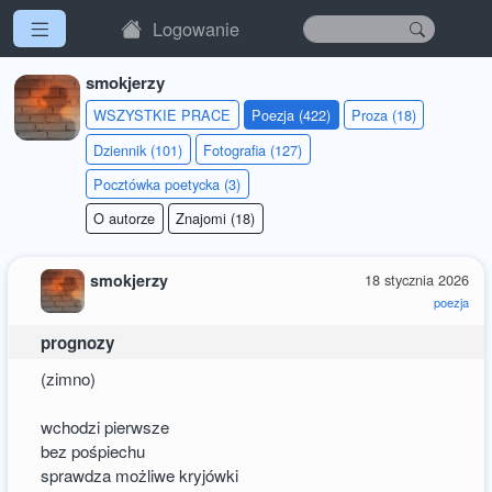
Logowanie
smokjerzy
WSZYSTKIE PRACE
Poezja (422)
Proza (18)
Dziennik (101)
Fotografia (127)
Pocztówka poetycka (3)
O autorze
Znajomi (18)
smokjerzy
18 stycznia 2026
poezja
prognozy
(zimno)
wchodzi pierwsze
bez pośpiechu
sprawdza możliwe kryjówki