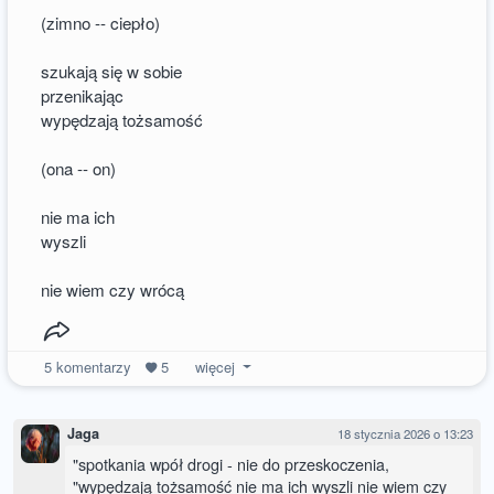
(zimno -- ciepło)
szukają się w sobie
przenikając
wypędzają tożsamość
(ona -- on)
nie ma ich
wyszli
nie wiem czy wrócą
5
komentarzy
5
więcej
Jaga
18 stycznia 2026 o 13:23
"spotkania wpół drogi - nie do przeskoczenia,
"wypędzają tożsamość nie ma ich wyszli nie wiem czy