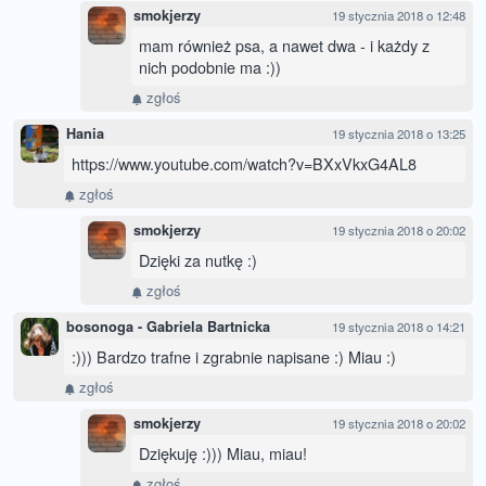
smokjerzy
19 stycznia 2018 o 12:48
mam również psa, a nawet dwa - i każdy z
nich podobnie ma :))
zgłoś
Hania
19 stycznia 2018 o 13:25
https://www.youtube.com/watch?v=BXxVkxG4AL8
zgłoś
smokjerzy
19 stycznia 2018 o 20:02
Dzięki za nutkę :)
zgłoś
bosonoga - Gabriela Bartnicka
19 stycznia 2018 o 14:21
:))) Bardzo trafne i zgrabnie napisane :) Miau :)
zgłoś
smokjerzy
19 stycznia 2018 o 20:02
Dziękuję :))) Miau, miau!
zgłoś