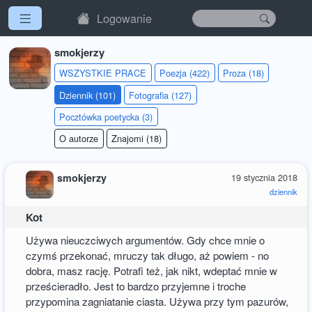
Logowanie
smokjerzy
WSZYSTKIE PRACE
Poezja (422)
Proza (18)
Dziennik (101)
Fotografia (127)
Pocztówka poetycka (3)
O autorze
Znajomi (18)
smokjerzy
19 stycznia 2018
dziennik
Kot
Używa nieuczciwych argumentów. Gdy chce mnie o
czymś przekonać, mruczy tak długo, aż powiem - no
dobra, masz rację. Potrafi też, jak nikt, wdeptać mnie w
prześcieradło. Jest to bardzo przyjemne i troche
przypomina zagniatanie ciasta. Używa przy tym pazurów,