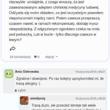
niezwykle umiejętnie, z czego wnoszę, że jest
zaawansowanym adeptem chińskiej medycyny ludowej.
Odżywia się moim obiadem, co jest oczywistym powodem
nieporozumień między nami. Potem zawsze przeprasza,
czasem nawet, w ramach rekompensaty, dostaję mysz-
niespodziankę. Z odgryzionym ogonkiem czeka na mnie
pod poduszką. Lub w bucie - tylko dlaczego zawsze w
lewym?
24
komentarzy
9
więcej
Ania Ostrowska
19 stycznia 2018 o 08:21
Zgrabne i dowcipne. Po raz kolejny uprzytomnileś mi, ile
tracą alergicy :)
zgłoś
smokjerzy
19 stycznia 2018 o 09:23
Tracą dużo, ale przecież istnieje tak wiele
równie sympatycznych stworzeń :) Dziękuję i