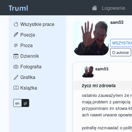
Logowanie
sam53
Wszystkie prace
Poezja
WSZYSTK
Proza
O autorze
Dziennik
Fotografia
sam53
Grafika
życz mi zdrowia
Książka
ostatnio zauważyłem że 
mają problem z pamięcią
en
pl
przypominam im słowa kt
ach nawet urwane opowie
potrafię rozmawiać o poli