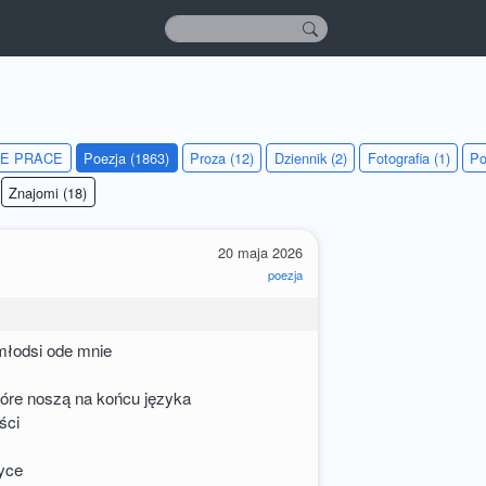
IE PRACE
Poezja (1863)
Proza (12)
Dziennik (2)
Fotografia (1)
Po
Znajomi (18)
20 maja 2026
poezja
młodsi ode mnie
óre noszą na końcu języka
ści
tyce