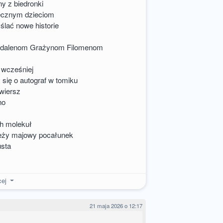
y z biedronki
zecznym dzieciom
ślać nowe historie
gdalenom Grażynom Filomenom
t wcześniej
 się o autograf w tomiku
 wiersz
no
h molekuł
eży majowy pocałunek
usta
cej
21 maja 2026 o 12:17