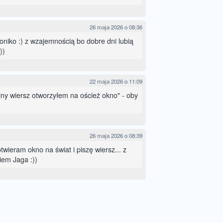
26 maja 2026 o 08:36
oniko :) z wzajemnością bo dobre dni lubią
))
22 maja 2026 o 11:09
ejny wiersz otworzyłem na oścież okno" - oby
26 maja 2026 o 08:39
otwieram okno na świat i piszę wiersz... z
em Jaga :))