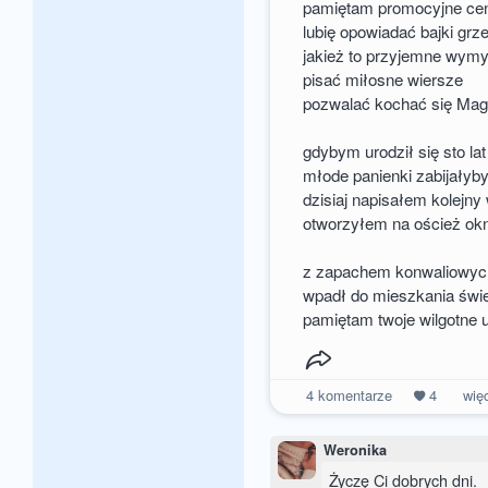
pamiętam promocyjne cen
lubię opowiadać bajki gr
jakież to przyjemne wymy
pisać miłosne wiersze
pozwalać kochać się Ma
gdybym urodził się sto la
młode panienki zabijałyby
dzisiaj napisałem kolejny
otworzyłem na oścież ok
z zapachem konwaliowyc
wpadł do mieszkania świ
pamiętam twoje wilgotne 
4
komentarze
4
wię
Weronika
Życzę Ci dobrych dni.