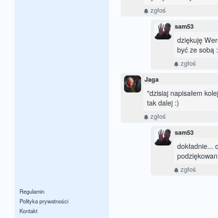
zgłoś
sam53
dziękuję Wer
być ze sobą :
zgłoś
Jaga
"dzisiaj napisałem kol
tak dalej :)
zgłoś
sam53
dokładnie... 
podziękowani
zgłoś
Regulamin
Polityka prywatności
Kontakt