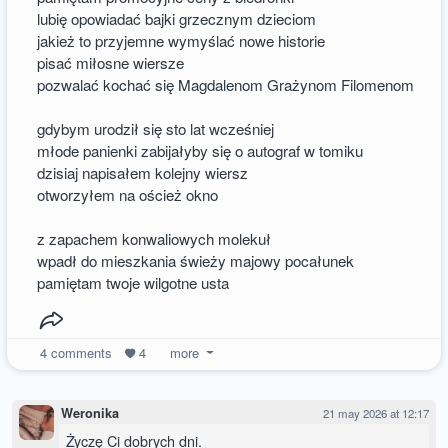
lubię opowiadać bajki grzecznym dzieciom
jakież to przyjemne wymyślać nowe historie
pisać miłosne wiersze
pozwalać kochać się Magdalenom Grażynom Filomenom
gdybym urodził się sto lat wcześniej
młode panienki zabijałyby się o autograf w tomiku
dzisiaj napisałem kolejny wiersz
otworzyłem na oścież okno
z zapachem konwaliowych molekuł
wpadł do mieszkania świeży majowy pocałunek
pamiętam twoje wilgotne usta
4
comments
4
more
Weronika
21 may 2026 at 12:17
Życzę Ci dobrych dni.