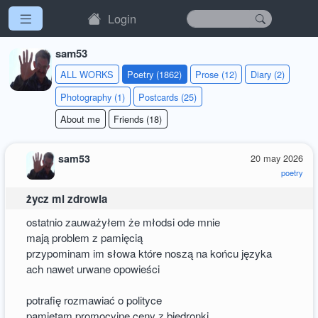
Login
sam53
ALL WORKS
Poetry (1862)
Prose (12)
Diary (2)
Photography (1)
Postcards (25)
About me
Friends (18)
sam53
20 may 2026
poetry
życz mi zdrowia
ostatnio zauważyłem że młodsi ode mnie
mają problem z pamięcią
przypominam im słowa które noszą na końcu języka
ach nawet urwane opowieści
potrafię rozmawiać o polityce
pamiętam promocyjne ceny z biedronki