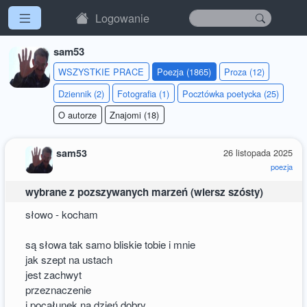
Logowanie
sam53
WSZYSTKIE PRACE
Poezja (1865)
Proza (12)
Dziennik (2)
Fotografia (1)
Pocztówka poetycka (25)
O autorze
Znajomi (18)
sam53
26 listopada 2025
poezja
wybrane z pozszywanych marzeń (wiersz szósty)
słowo - kocham
są słowa tak samo bliskie tobie i mnie
jak szept na ustach
jest zachwyt
przeznaczenie
i pocałunek na dzień dobry