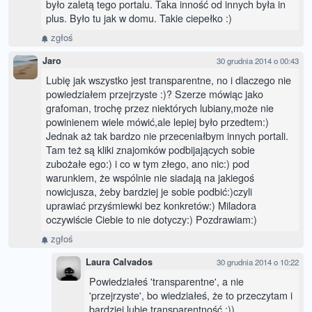
było zaletą tego portalu. Taka inność od innych była in
plus. Było tu jak w domu. Takie ciepełko :)
zgłoś
Jaro
30 grudnia 2014 o 00:43
Lubię jak wszystko jest transparentne, no i dlaczego nie
powiedziałem przejrzyste :)? Szerze mówiąc jako
grafoman, trochę przez niektórych lubiany,może nie
powinienem wiele mówić,ale lepiej było przedtem:)
Jednak aż tak bardzo nie przeceniałbym innych portali.
Tam też są kliki znajomków podbijających sobie
zubożałe ego:) i co w tym złego, ano nic:) pod
warunkiem, że wspólnie nie siadają na jakiegoś
nowicjusza, żeby bardziej je sobie podbić:)czyli
uprawiać przyśmiewki bez konkretów:) Miladora
oczywiście Ciebie to nie dotyczy:) Pozdrawiam:)
zgłoś
Laura Calvados
30 grudnia 2014 o 10:22
Powiedziałeś 'transparentne', a nie
'przejrzyste', bo wiedziałeś, że to przeczytam i
bardziej lubię transparentność :))