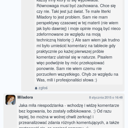
Równowaga musi być zachowana. Chce się
czy nie. Taki jest już świat. Te małe literki
Miladory to jest problem. Sam nie mam
perspektywy czasowej w tej materii (nie wiem
jak było dawniej) i moje opinie mogą być nieco
zdeformowane ze względu na moją
techniczną historię ;) Ale sam wiem jak trudno
mi było umieścić komentarz na tablecie gdy
praktycznie po każej pierwszej próbie
komentarz ulatniał się w naturze. Pisałem
więc podwójnie by móc przekopiować
ponownie. Sam nie wiem czemu nie
porzuciłem wszystkiego. Chyb ze względu na
Was, mili i profesjonaliści słowa :)
zgłoś
Miladora
8 stycznia 2015 o 16:48
Jaka miła niespodzianka - wchodzę i widzę komentarze
bez logowania, bo zostały odblokowane. :) Od razu
lepiej, bo można w wolnej chwili zerknąć i
przeanalizować zdania różnych komentujących, a także
zastanowić się, co napisać samemu. :)