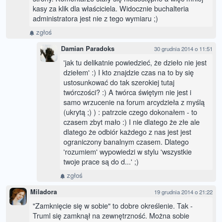
kasy za klik dla właściciela. Widocznie buchalteria
administratora jest nie z tego wymiaru ;)
zgłoś
Damian Paradoks
30 grudnia 2014 o 11:51
'jak tu delikatnie powiedzieć, że dzieło nie jest
dziełem' :) I kto znajdzie czas na to by się
ustosunkować do tak szerokiej tutaj
twórczości? :) A twórca świętym nie jest i
samo wrzucenie na forum arcydzieła z myślą
(ukrytą ;) ) : patrzcie czego dokonałem - to
czasem zbyt mało :) I nie dlatego że złe ale
dlatego że odbiór każdego z nas jest jest
ograniczony banalnym czasem. Dlatego
'rozumiem' wypowiedzi w stylu 'wszystkie
twoje prace są do d...' ;)
zgłoś
Miladora
19 grudnia 2014 o 21:22
"Zamknięcie się w sobie" to dobre określenie. Tak -
Truml się zamknął na zewnętrzność. Można sobie