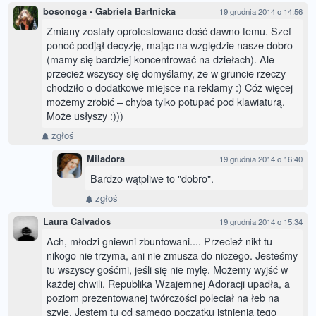
bosonoga - Gabriela Bartnicka
19 grudnia 2014 o 14:56
Zmiany zostały oprotestowane dość dawno temu. Szef
ponoć podjął decyzję, mając na względzie nasze dobro
(mamy się bardziej koncentrować na dziełach). Ale
przecież wszyscy się domyślamy, że w gruncie rzeczy
chodziło o dodatkowe miejsce na reklamy :) Cóż więcej
możemy zrobić – chyba tylko potupać pod klawiaturą.
Może usłyszy :)))
zgłoś
Miladora
19 grudnia 2014 o 16:40
Bardzo wątpliwe to "dobro".
zgłoś
Laura Calvados
19 grudnia 2014 o 15:34
Ach, młodzi gniewni zbuntowani.... Przecież nikt tu
nikogo nie trzyma, ani nie zmusza do niczego. Jesteśmy
tu wszyscy gośćmi, jeśli się nie mylę. Możemy wyjść w
każdej chwili. Republika Wzajemnej Adoracji upadła, a
poziom prezentowanej twórczości poleciał na łeb na
szyję. Jestem tu od samego początku istnienia tego