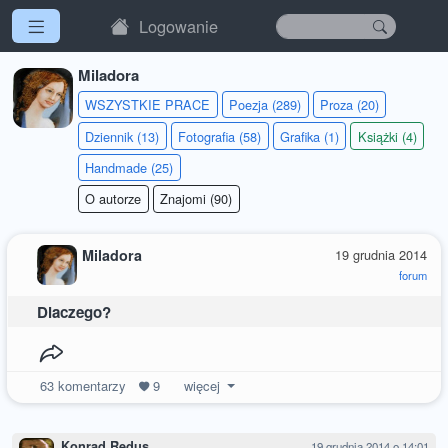
Logowanie
Miladora
WSZYSTKIE PRACE
Poezja (289)
Proza (20)
Dziennik (13)
Fotografia (58)
Grafika (1)
Książki (4)
Handmade (25)
O autorze
Znajomi (90)
Miladora
19 grudnia 2014
forum
Dlaczego?
63
komentarzy
9
więcej
Konrad Redus
19 grudnia 2014 o 14:01