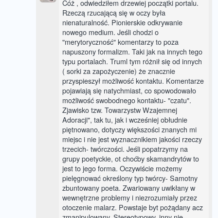
Cóż , odwiedziłem drzewiej początki portalu.
Rzeczą rzucającą się w oczy była
nienaturalność. Pionierskie odkrywanie
nowego medium. Jeśli chodzi o
"merytoryczność" komentarzy to poza
napuszony formalizm. Taki jak na innych tego
typu portalach. Truml tym różnił się od innych
( sorki za zapożyczenie) że znacznie
przyspieszył możliwość kontaktu. Komentarze
pojawiają się natychmiast, co spowodowało
możliwość swobodnego kontaktu- "czatu".
Zjawisko tzw. Towarzystw Wzajemnej
Adoracji", tak tu, jak i wcześniej obłudnie
piętnowano, dotyczy większości znanych mi
miejsc i nie jest wyznacznikiem jakości rzeczy
trzecich- twórczości. Jeśli popatrzymy na
grupy poetyckie, ot choćby skamandrytów to
jest to jego forma. Oczywiście możemy
pielęgnować określony typ twórcy- Samotny
zbuntowany poeta. Zwariowany uwikłany w
wewnętrzne problemy i niezrozumiały przez
otoczenie malarz. Powstaje byt pożądany acz
zmanipulowany. Stereotypowy, inny nie