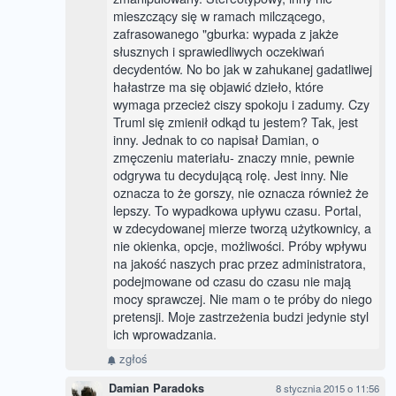
mieszczący się w ramach milczącego,
zafrasowanego "gburka: wypada z jakże
słusznych i sprawiedliwych oczekiwań
decydentów. No bo jak w zahukanej gadatliwej
hałastrze ma się objawić dzieło, które
wymaga przecież ciszy spokoju i zadumy. Czy
Truml się zmienił odkąd tu jestem? Tak, jest
inny. Jednak to co napisał Damian, o
zmęczeniu materiału- znaczy mnie, pewnie
odgrywa tu decydującą rolę. Jest inny. Nie
oznacza to że gorszy, nie oznacza również że
lepszy. To wypadkowa upływu czasu. Portal,
w zdecydowanej mierze tworzą użytkownicy, a
nie okienka, opcje, możliwości. Próby wpływu
na jakość naszych prac przez administratora,
podejmowane od czasu do czasu nie mają
mocy sprawczej. Nie mam o te próby do niego
pretensji. Moje zastrzeżenia budzi jedynie styl
ich wprowadzania.
zgłoś
Damian Paradoks
8 stycznia 2015 o 11:56