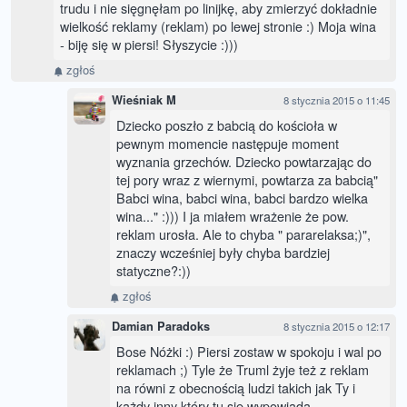
trudu i nie sięgnęłam po linijkę, aby zmierzyć dokładnie
wielkość reklamy (reklam) po lewej stronie :) Moja wina
- biję się w piersi! Słyszycie :)))
zgłoś
Wieśniak M
8 stycznia 2015 o 11:45
Dziecko poszło z babcią do kościoła w
pewnym momencie następuje moment
wyznania grzechów. Dziecko powtarzając do
tej pory wraz z wiernymi, powtarza za babcią"
Babci wina, babci wina, babci bardzo wielka
wina..." :))) I ja miałem wrażenie że pow.
reklam urosła. Ale to chyba " pararelaksa;)",
znaczy wcześniej były chyba bardziej
statyczne?:))
zgłoś
Damian Paradoks
8 stycznia 2015 o 12:17
Bose Nóżki :) Piersi zostaw w spokoju i wal po
reklamach ;) Tyle że Truml żyje też z reklam
na równi z obecnością ludzi takich jak Ty i
każdy inny który tu się wypowiada.