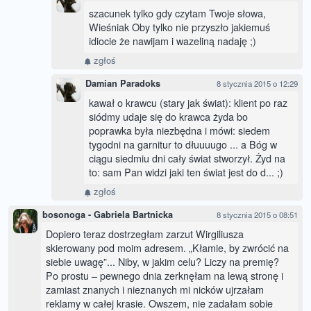
szacunek tylko gdy czytam Twoje słowa,
Wieśniak Oby tylko nie przyszło jakiemuś
idiocie że nawijam i wazeliną nadaję ;)
zgłoś
Damian Paradoks
8 stycznia 2015 o 12:29
kawał o krawcu (stary jak świat): klient po raz
siódmy udaje się do krawca żyda bo
poprawka była niezbędna i mówi: siedem
tygodni na garnitur to dłuuuugo ... a Bóg w
ciągu siedmiu dni cały świat stworzył. Żyd na
to: sam Pan widzi jaki ten świat jest do d... ;)
zgłoś
bosonoga - Gabriela Bartnicka
8 stycznia 2015 o 08:51
Dopiero teraz dostrzegłam zarzut Wirgiliusza
skierowany pod moim adresem. „Kłamie, by zwrócić na
siebie uwagę”... Niby, w jakim celu? Liczy na premię?
Po prostu – pewnego dnia zerknęłam na lewą stronę i
zamiast znanych i nieznanych mi nicków ujrzałam
reklamy w całej krasie. Owszem, nie zadałam sobie