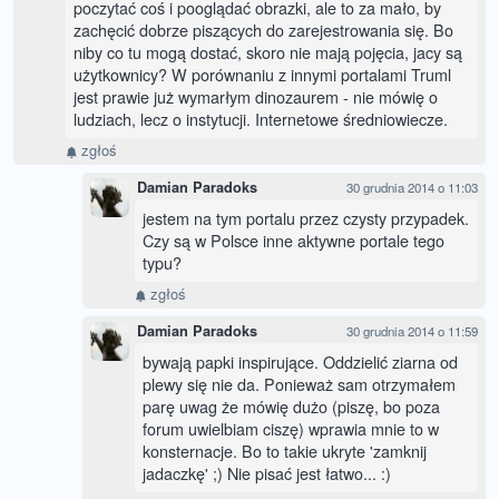
poczytać coś i pooglądać obrazki, ale to za mało, by
zachęcić dobrze piszących do zarejestrowania się. Bo
niby co tu mogą dostać, skoro nie mają pojęcia, jacy są
użytkownicy? W porównaniu z innymi portalami Truml
jest prawie już wymarłym dinozaurem - nie mówię o
ludziach, lecz o instytucji. Internetowe średniowiecze.
zgłoś
Damian Paradoks
30 grudnia 2014 o 11:03
jestem na tym portalu przez czysty przypadek.
Czy są w Polsce inne aktywne portale tego
typu?
zgłoś
Damian Paradoks
30 grudnia 2014 o 11:59
bywają papki inspirujące. Oddzielić ziarna od
plewy się nie da. Ponieważ sam otrzymałem
parę uwag że mówię dużo (piszę, bo poza
forum uwielbiam ciszę) wprawia mnie to w
konsternacje. Bo to takie ukryte 'zamknij
jadaczkę' ;) Nie pisać jest łatwo... :)