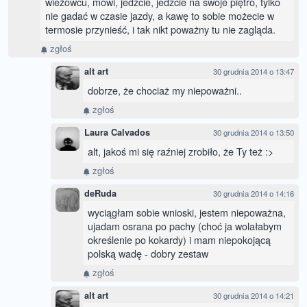
wieżowcu, mówi, jedźcie, jedźcie na swoje piętro, tylko
nie gadać w czasie jazdy, a kawę to sobie możecie w
termosie przynieść, i tak nikt poważny tu nie zagląda.
zgłoś
alt art
30 grudnia 2014 o 13:47
dobrze, że chociaż my niepoważni..
zgłoś
Laura Calvados
30 grudnia 2014 o 13:50
alt, jakoś mi się raźniej zrobiło, że Ty też :>
zgłoś
deRuda
30 grudnia 2014 o 14:16
wyciągłam sobie wnioski, jestem niepoważna,
ujadam osrana po pachy (choć ja wolałabym
określenie po kokardy) i mam niepokojącą
polską wadę - dobry zestaw
zgłoś
alt art
30 grudnia 2014 o 14:21