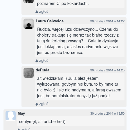
poznałem Ci po kokardach..
zgłoś
Laura Calvados
30 grudnia 2014 o 14:22
Rudzia, więcej luzu dziewczyno... Czemu do
cholery traktuje się nieraz tak błahe rzeczy z
taką śmiertelną powagą?... Cała ta dyskusja
jest lekką farsą, a jakieś nadymanie większe
jest po prostu bez sensu.
zgłoś
deRuda
30 grudnia 2014 o 14:25
alt wiedziałam :) Julia ależ jestem
wyluzowana, gdybym nie była, to by mnie tu
nie było :) i się nie nadymam, a farsą owszem
jest, bo administrator decyzję już podjął
zgłoś
May
30 grudnia 2014 o 13:50
sentymęt, alt art..he he:))
zgłoś