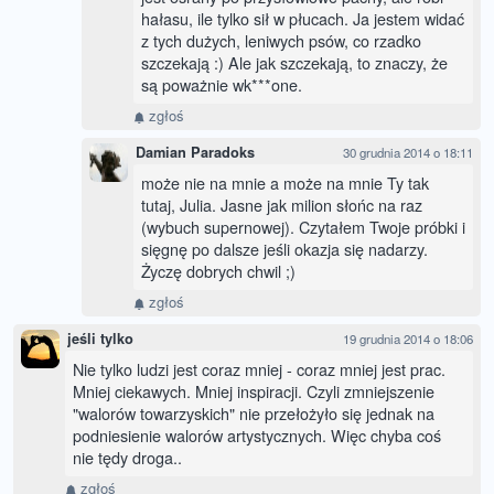
hałasu, ile tylko sił w płucach. Ja jestem widać
z tych dużych, leniwych psów, co rzadko
szczekają :) Ale jak szczekają, to znaczy, że
są poważnie wk***one.
zgłoś
Damian Paradoks
30 grudnia 2014 o 18:11
może nie na mnie a może na mnie Ty tak
tutaj, Julia. Jasne jak milion słońc na raz
(wybuch supernowej). Czytałem Twoje próbki i
sięgnę po dalsze jeśli okazja się nadarzy.
Życzę dobrych chwil ;)
zgłoś
jeśli tylko
19 grudnia 2014 o 18:06
Nie tylko ludzi jest coraz mniej - coraz mniej jest prac.
Mniej ciekawych. Mniej inspiracji. Czyli zmniejszenie
"walorów towarzyskich" nie przełożyło się jednak na
podniesienie walorów artystycznych. Więc chyba coś
nie tędy droga..
zgłoś