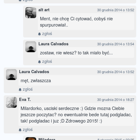
alt art
30 grudnia 2014 o 13:52
Ment, nie chcę Ci cytować, cobyś nie
spurpurowiał..
zgłoś
Laura Calvados
30 grudnia 2014 o 13:54
zostaw, nie wiesz? to tak miało być...
zgłoś
Laura Calvados
30 grudnia 2014 o 13:52
męt, zwłaszcza
zgłoś
Eva T.
30 grudnia 2014 o 18:27
Milardorko, usciski serdeczne :) Gdzie mozna Ciebie
jeszcze poczytac? no ewentualnie bede tutaj podgladac,
tak! podgladac i juz ;D Zdrowego 2015! :)
zgłoś
Miladora
8 stycznia 2015 o 02:25