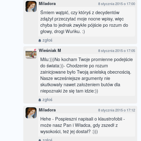
Miladora
8 stycznia 2015 o 17:00
Śmiem wątpić, czy któryś z decydentów
zdążył przeczytać moje nocne wpisy, więc
chyba to jednak zwykłe pójście po rozum do
głowy, drogi Wuńku. :)
zgłoś
Wieśniak M
8 stycznia 2015 o 17:05
Milu:)))No kocham Twoje promienne podejście
do świata:))- Chodzenie po rozum
zainicjowane było Twoją anielską obecnością.
Nasze wcześniejsze argumenty nie
skutkowały nawet założeniem butów dla
niepoznaki że się tam idzie:))
zgłoś
Miladora
8 stycznia 2015 o 17:12
Hehe - Pospieszni napisali o klaustrofobii -
może nasz Pan i Władca, gdy zszedł z
wysokości, też jej dostał? :)))
zgłoś