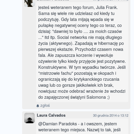
jesteś weteranem tego forum, Julia Frank.
Sama się wiele nie udzielasz od kiedy tu
podczytuję. Gdy lata mijają wpada się w
pułapkę negatywnej oceny tego co teraz, co
dzisiaj: "dawniej to było .... za moich czasów
..." itd itp. Social networks nie mają długiego
życia (aktywnego). Zapadają w hibernację po
pierwszej ekstazie. Przychodzi czasem nowa
fala. Ale zapuszcza korzenie i wywołuje
ożywienie tylko kiedy przyjęcie jest pozytywne.
Konstruktywne. W tym wypadku twórcze. Jeśli
"mistrzowie fachu" pozostają w okopach i
ograniczają się do krytykanckiego rzucania
uwag lub co gorsze jakikolwiek ich brak,
nowicjusz może odebrać wrażenie że wchodzi
do zapajęczonej świątyni Salomona ;)
zgłoś
Laura Calvados
30 grudnia 2014 o 13:12
@Damian Paradoks - a i owszem, jestem
weteranem tego miejsca. Nazwij to tak, jeśli