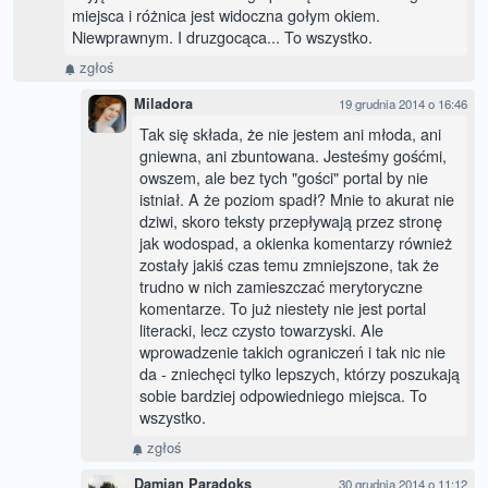
miejsca i różnica jest widoczna gołym okiem.
Niewprawnym. I druzgocąca... To wszystko.
zgłoś
Miladora
19 grudnia 2014 o 16:46
Tak się składa, że nie jestem ani młoda, ani
gniewna, ani zbuntowana. Jesteśmy gośćmi,
owszem, ale bez tych "gości" portal by nie
istniał. A że poziom spadł? Mnie to akurat nie
dziwi, skoro teksty przepływają przez stronę
jak wodospad, a okienka komentarzy również
zostały jakiś czas temu zmniejszone, tak że
trudno w nich zamieszczać merytoryczne
komentarze. To już niestety nie jest portal
literacki, lecz czysto towarzyski. Ale
wprowadzenie takich ograniczeń i tak nic nie
da - zniechęci tylko lepszych, którzy poszukają
sobie bardziej odpowiedniego miejsca. To
wszystko.
zgłoś
Damian Paradoks
30 grudnia 2014 o 11:12