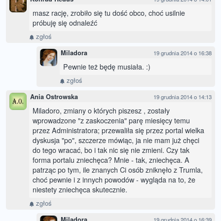
masz rację, zrobiło się tu dość obco, choć usilnie
próbuję się odnaleźć
zgłoś
Miladora
19 grudnia 2014 o 16:38
Pewnie też będę musiała. :)
zgłoś
Ania Ostrowska
19 grudnia 2014 o 14:13
Miladoro, zmiany o których piszesz , zostały
wprowadzone "z zaskoczenia" parę miesięcy temu
przez Administratora; przewaliła się przez portal wielka
dyskusja "po", szczerze mówiąc, ja nie mam już chęci
do tego wracać, bo i tak nic się nie zmieni. Czy tak
forma portalu zniechęca? Mnie - tak, zniechęca. A
patrząc po tym, ile znanych Ci osób zniknęło z Trumla,
choć pewnie i z innych powodów - wygląda na to, że
niestety zniechęca skutecznie.
zgłoś
Miladora
19 grudnia 2014 o 16:39