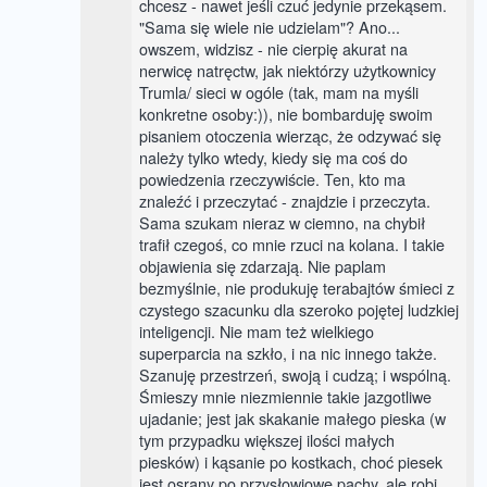
chcesz - nawet jeśli czuć jedynie przekąsem.
"Sama się wiele nie udzielam"? Ano...
owszem, widzisz - nie cierpię akurat na
nerwicę natręctw, jak niektórzy użytkownicy
Trumla/ sieci w ogóle (tak, mam na myśli
konkretne osoby:)), nie bombarduję swoim
pisaniem otoczenia wierząc, że odzywać się
należy tylko wtedy, kiedy się ma coś do
powiedzenia rzeczywiście. Ten, kto ma
znaleźć i przeczytać - znajdzie i przeczyta.
Sama szukam nieraz w ciemno, na chybił
trafił czegoś, co mnie rzuci na kolana. I takie
objawienia się zdarzają. Nie paplam
bezmyślnie, nie produkuję terabajtów śmieci z
czystego szacunku dla szeroko pojętej ludzkiej
inteligencji. Nie mam też wielkiego
superparcia na szkło, i na nic innego także.
Szanuję przestrzeń, swoją i cudzą; i wspólną.
Śmieszy mnie niezmiennie takie jazgotliwe
ujadanie; jest jak skakanie małego pieska (w
tym przypadku większej ilości małych
piesków) i kąsanie po kostkach, choć piesek
jest osrany po przysłowiowe pachy, ale robi