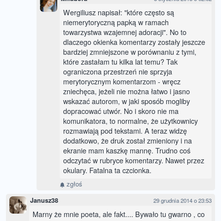
Wergiliusz napisał: "które często są
niemerytoryczną papką w ramach
towarzystwa wzajemnej adoracji". No to
dlaczego okienka komentarzy zostały jeszcze
bardziej zmniejszone w porównaniu z tymi,
które zastałam tu kilka lat temu? Tak
ograniczona przestrzeń nie sprzyja
merytorycznym komentarzom - wręcz
zniechęca, jeżeli nie można łatwo i jasno
wskazać autorom, w jaki sposób mogliby
dopracować utwór. No i skoro nie ma
komunikatora, to normalne, że użytkownicy
rozmawiają pod tekstami. A teraz widzę
dodatkowo, że druk został zmieniony i na
ekranie mam kaszkę mannę. Trudno coś
odczytać w rubryce komentarzy. Nawet przez
okulary. Fatalna ta czcionka.
zgłoś
Janusz38
29 grudnia 2014 o 23:53
Marny że mnie poeta, ale fakt.... Bywało tu gwarno , co