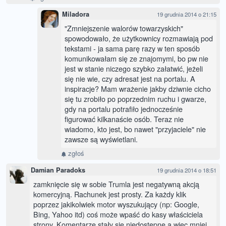
Miladora
19 grudnia 2014 o 21:15
"Zmniejszenie walorów towarzyskich"
spowodowało, że użytkownicy rozmawiają pod
tekstami - ja sama parę razy w ten sposób
komunikowałam się ze znajomymi, bo pw nie
jest w stanie niczego szybko załatwić, jeżeli
się nie wie, czy adresat jest na portalu. A
inspiracje? Mam wrażenie jakby dziwnie cicho
się tu zrobiło po poprzednim ruchu i gwarze,
gdy na portalu potrafiło jednocześnie
figurować kilkanaście osób. Teraz nie
wiadomo, kto jest, bo nawet "przyjaciele" nie
zawsze są wyświetlani.
zgłoś
Damian Paradoks
19 grudnia 2014 o 18:51
zamknięcie się w sobie Trumla jest negatywną akcją
komercyjną. Rachunek jest prosty. Za każdy klik
poprzez jakikolwiek motor wyszukujący (np: Google,
Bing, Yahoo itd) coś może wpaść do kasy właściciela
strony. Komentarze stały się niedostępne a więc mniej