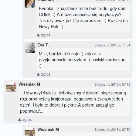
Evuńka - znajdziesz mnie bez trudu, gdy dam
Ci link. :) A może zechcesz się przyłączyć?
Tak czy owak już Cię zapraszam. :) Buziaki na
Nowy Rok. :)
zgłoś
Eva T.
8 stycznia 2015 o 11:51
Mila, bardzo dziekuje :) zajrze, z
przyjemnoscia poczytam :) usciski serdeczne
:)
zgłoś
Wieśniak M
8 stycznia 2015 o 07:18
...I stworzył świat z niebotycznymi górami nieprzebraną
różnorodnością krajobrazu, bogactwem życia,w jeden
dzień. I było to dobre i piękne.A potem zaczął go
poprawiać...
zgłoś
Wieśniak M
8 stycznia 2015 o 07:50