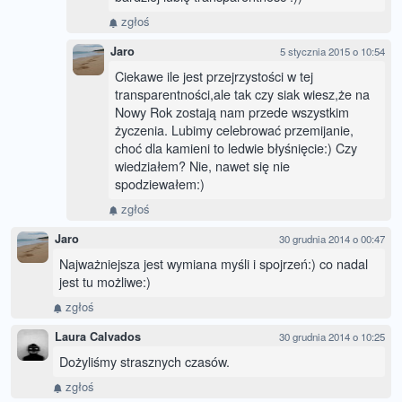
zgłoś
Jaro
5 stycznia 2015 o 10:54
Ciekawe ile jest przejrzystości w tej
transparentności,ale tak czy siak wiesz,że na
Nowy Rok zostają nam przede wszystkim
życzenia. Lubimy celebrować przemijanie,
choć dla kamieni to ledwie błyśnięcie:) Czy
wiedziałem? Nie, nawet się nie
spodziewałem:)
zgłoś
Jaro
30 grudnia 2014 o 00:47
Najważniejsza jest wymiana myśli i spojrzeń:) co nadal
jest tu możliwe:)
zgłoś
Laura Calvados
30 grudnia 2014 o 10:25
Dożyliśmy strasznych czasów.
zgłoś