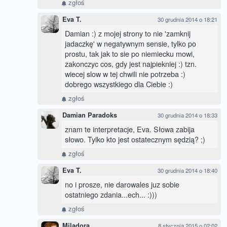
zgłoś
Eva T.
30 grudnia 2014 o 18:21
Damian :) z mojej strony to nie 'zamknij
jadaczkę' w negatywnym sensie, tylko po
prostu, tak jak to sie po niemiecku mowi,
zakonczyc cos, gdy jest najpiekniej :) tzn.
wiecej slow w tej chwili nie potrzeba :)
dobrego wszystkiego dla Ciebie :)
zgłoś
Damian Paradoks
30 grudnia 2014 o 18:33
znam te interpretacje, Eva. Słowa zabija
słowo. Tylko kto jest ostatecznym sędzią? ;)
zgłoś
Eva T.
30 grudnia 2014 o 18:40
no i prosze, nie darowales juz sobie
ostatniego zdania...ech... :)))
zgłoś
Miladora
8 stycznia 2015 o 02:02