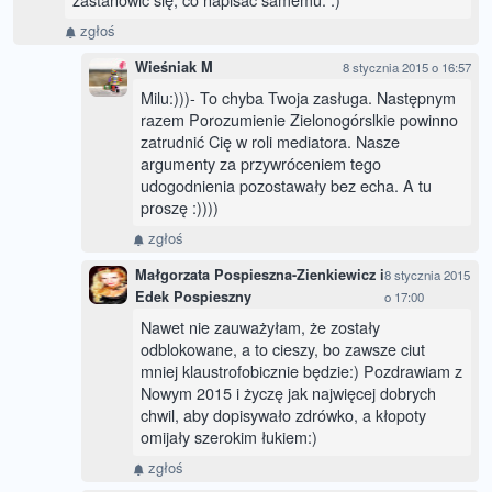
zgłoś
Wieśniak M
8 stycznia 2015 o 16:57
Milu:)))- To chyba Twoja zasługa. Następnym
razem Porozumienie Zielonogórslkie powinno
zatrudnić Cię w roli mediatora. Nasze
argumenty za przywróceniem tego
udogodnienia pozostawały bez echa. A tu
proszę :))))
zgłoś
Małgorzata Pospieszna-Zienkiewicz i
8 stycznia 2015
Edek Pospieszny
o 17:00
Nawet nie zauważyłam, że zostały
odblokowane, a to cieszy, bo zawsze ciut
mniej klaustrofobicznie będzie:) Pozdrawiam z
Nowym 2015 i życzę jak najwięcej dobrych
chwil, aby dopisywało zdrówko, a kłopoty
omijały szerokim łukiem:)
zgłoś