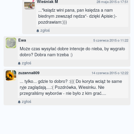
Wieśniak M
28 maja 2015 o 17:51
..."ksiądz wini pana, pan księdza a nam
biednym zewsząd nędza"- dzięki Apisie:)-
pozdrawiam:)))
zgłoś
Ewa
5 czerwca 2015 o 11:22
Może czas wysyłać dobre intencje do nieba, by wygrało
dobro? Dobra nam trzeba :)
zgłoś
zuzanna809
14 czerwca 2015 o 12:22
... tylko... gdzie to dobro? :((( Do koryta wciąż te same
ryje zaglądają....:( Pozdrówka, Wiesinku. Nie
przegraliśmy wyborów - nie było z kim grać....
zgłoś