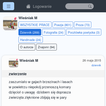
Logowanie
Wieśniak M
WSZYSTKIE PRACE
Poezja (801)
Proza (73)
Dziennik (269)
Fotografia (24)
Pocztówka poetycka (3)
Handmade (24)
O autorze
Znajomi (94)
Wieśniak M
26 maja 2015
dziennik
zwierzenie
zaszumiało w gajach brzezinach i lasach
w powietrzu niepokój przenoszą komary
dzięcioł o uwagę dziobem się doprasza
zwierzęta zlęknione zbijają się w pary