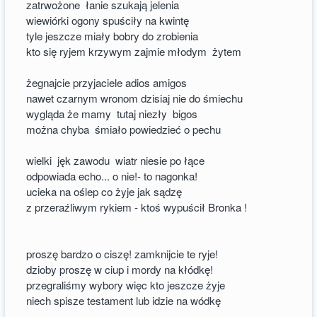
zatrwożone łanie szukają jelenia
wiewiórki ogony spuściły na kwintę
tyle jeszcze miały bobry do zrobienia
kto się ryjem krzywym zajmie młodym żytem
żegnajcie przyjaciele adios amigos
nawet czarnym wronom dzisiaj nie do śmiechu
wygląda że mamy tutaj niezły bigos
można chyba śmiało powiedzieć o pechu
wielki jęk zawodu wiatr niesie po łące
odpowiada echo... o nie!- to nagonka!
ucieka na oślep co żyje jak sądzę
z przeraźliwym rykiem - ktoś wypuścił Bronka !
proszę bardzo o ciszę! zamknijcie te ryje!
dzioby proszę w ciup i mordy na kłódkę!
przegraliśmy wybory więc kto jeszcze żyje
niech spisze testament lub idzie na wódkę