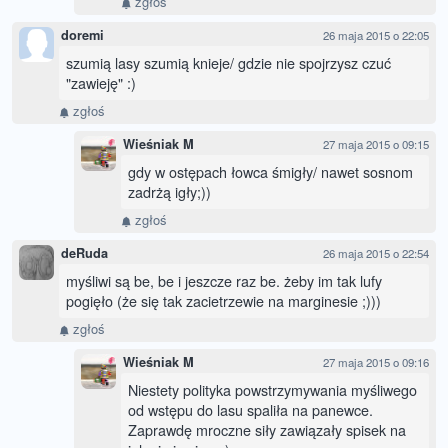
zgłoś
doremi
26 maja 2015 o 22:05
szumią lasy szumią knieje/ gdzie nie spojrzysz czuć
"zawieję" :)
zgłoś
Wieśniak M
27 maja 2015 o 09:15
gdy w ostępach łowca śmigły/ nawet sosnom
zadrżą igły;))
zgłoś
deRuda
26 maja 2015 o 22:54
myśliwi są be, be i jeszcze raz be. żeby im tak lufy
pogięło (że się tak zacietrzewie na marginesie ;)))
zgłoś
Wieśniak M
27 maja 2015 o 09:16
Niestety polityka powstrzymywania myśliwego
od wstępu do lasu spaliła na panewce.
Zaprawdę mroczne siły zawiązały spisek na