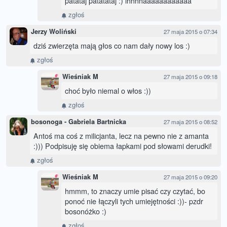
patataj patatataj :) ihhhhaaaaaaaaaaaa
zgłoś
Jerzy Woliński
27 maja 2015 o 07:34
dziś zwierzęta mają głos co nam dały nowy los :)
zgłoś
Wieśniak M
27 maja 2015 o 09:18
choć było niemal o włos :))
zgłoś
bosonoga - Gabriela Bartnicka
27 maja 2015 o 08:52
Antoś ma coś z milicjanta, lecz na pewno nie z amanta
:))) Podpisuję się obiema łapkami pod słowami derudki!
zgłoś
Wieśniak M
27 maja 2015 o 09:20
hmmm, to znaczy umie pisać czy czytać, bo
ponoć nie łączyli tych umiejętności :))- pzdr
bosonóżko :)
zgłoś