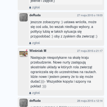
jelenie i zajęce;)
zgłoś
deRuda
27 maja 2015 o 19:03
jeszcze zobaczymy :) ustawa wróciła, może
się coś uda, bo wszak niedługo wybory, a
politycy lubią w takich sytuacja się
przypodobać :) oby z zyskiem dla zwierząt :)
zgłoś
Wieśniak M
27 maja 2015 o 21:17
Następuje niespotykane na skalę kraju
przebudzenie. Nowe nurty zastępują
skostniałe układy w których rola zwierząt
ograniczała się do uczestnictwa na rautach.
Idzie nowe i jestem pewny że to się może
dudać:)))- Wszystkie kopyta i szpony na
pokład :)))
zgłoś
deRuda
28 maja 2015 o 12:14