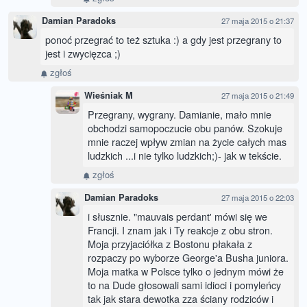
Damian Paradoks
27 maja 2015 o 21:37
ponoć przegrać to też sztuka :) a gdy jest przegrany to
jest i zwycięzca ;)
zgłoś
Wieśniak M
27 maja 2015 o 21:49
Przegrany, wygrany. Damianie, mało mnie
obchodzi samopoczucie obu panów. Szokuje
mnie raczej wpływ zmian na życie całych mas
ludzkich ...i nie tylko ludzkich;)- jak w tekście.
zgłoś
Damian Paradoks
27 maja 2015 o 22:03
i słusznie. "mauvais perdant' mówi się we
Francji. I znam jak i Ty reakcje z obu stron.
Moja przyjaciółka z Bostonu płakała z
rozpaczy po wyborze George'a Busha juniora.
Moja matka w Polsce tylko o jednym mówi że
to na Dude głosowali sami idioci i pomyleńcy
tak jak stara dewotka zza ściany rodziców i