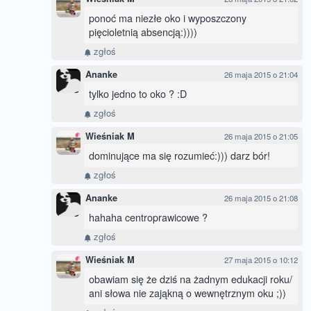
ponoć ma niezłe oko i wyposzczony
pięcioletnią absencją:))))
zgłoś
Ananke
26 maja 2015 o 21:04
tylko jedno to oko ? :D
zgłoś
Wieśniak M
26 maja 2015 o 21:05
dominujące ma się rozumieć:))) darz bór!
zgłoś
Ananke
26 maja 2015 o 21:08
hahaha centroprawicowe ?
zgłoś
Wieśniak M
27 maja 2015 o 10:12
obawiam się że dziś na żadnym edukacji roku/
ani słowa nie zająkną o wewnętrznym oku ;))