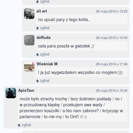
zgłoś
alt art
28 maja 2015 o 15:23
no upuść pary z tego kotła..
zgłoś
deRuda
28 maja 2015 o 15:43
cała para poszła w gwizdek ;)
zgłoś
Wieśniak M
28 maja 2015 o 17:48
I ja już wygwizdałem wszystko co mogłem:)))
zgłoś
ApisTaur
28 maja 2015 o 15:30
może było strachy trochę / lecz ściśniem poślady / no i
w przcudowną klęskę / przekujem swe wady /
przenierzem koszulki / a kto nam zabroni? / krzycząc w
parlamncie / to-nie-my / to Oni!! //:-)
zgłoś