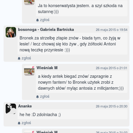
Ja to konserwatysta jestem. a szyi szkoda na
sutannę:)))
zgłoś
bosonoga - Gabriela Bartnicka
26 maja 2015 o 19:54
Bronek za strzelbę złapie znów - biada tym, co żyją w
lesie! / lecz chowaj się kto żyw , gdy żółtooki Antoni
nową teczkę przyniesie :)))
zgłoś
Wieśniak M
26 maja 2015 o 21:01
a kiedy antek biegać znów/ zapragnie z
nowym fantem/ to Bronek użytek zrobi z
dawnych słów/ myląc antosia z milicjantem;)))
zgłoś
Ananke
26 maja 2015 o 20:30
he he :D zdolniacha ;)
zgłoś
Wieśniak M
26 maja 2015 o 21:02