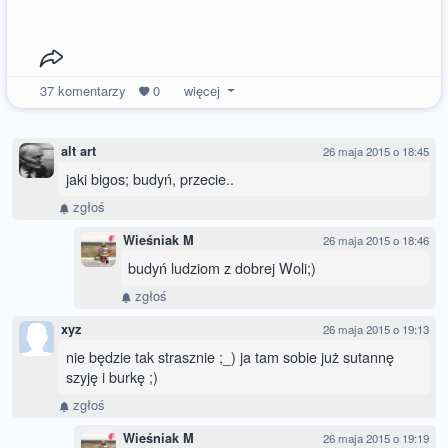
37
komentarzy
0
więcej
alt art
26 maja 2015 o 18:45
jaki bigos; budyń, przecie..
zgłoś
Wieśniak M
26 maja 2015 o 18:46
budyń ludziom z dobrej Woli;)
zgłoś
xyz
26 maja 2015 o 19:13
nie będzie tak strasznie ;_) ja tam sobie już sutannę
szyję i burkę ;)
zgłoś
Wieśniak M
26 maja 2015 o 19:19