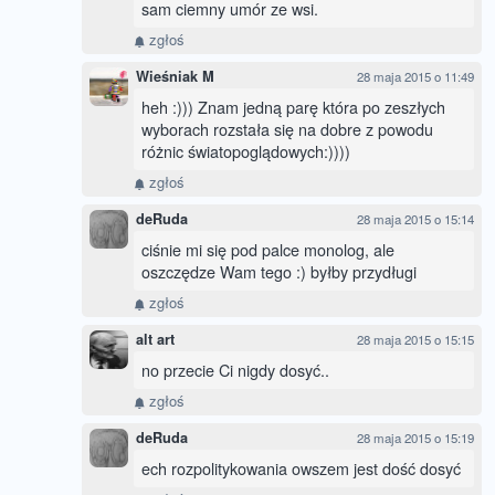
sam ciemny umór ze wsi.
zgłoś
Wieśniak M
28 maja 2015 o 11:49
heh :))) Znam jedną parę która po zeszłych
wyborach rozstała się na dobre z powodu
różnic światopoglądowych:))))
zgłoś
deRuda
28 maja 2015 o 15:14
ciśnie mi się pod palce monolog, ale
oszczędze Wam tego :) byłby przydługi
zgłoś
alt art
28 maja 2015 o 15:15
no przecie Ci nigdy dosyć..
zgłoś
deRuda
28 maja 2015 o 15:19
ech rozpolitykowania owszem jest dość dosyć