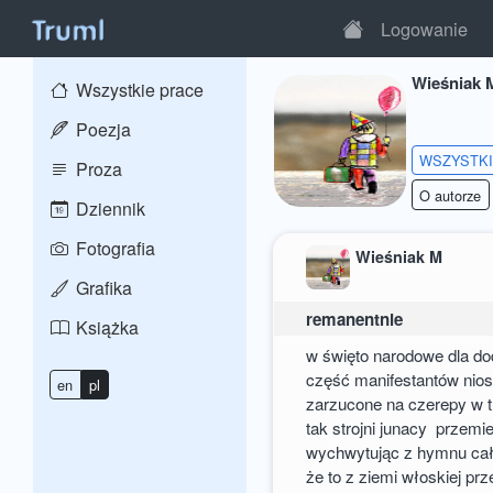
Logowanie
Wieśniak 
Wszystkie prace
Poezja
WSZYSTK
Proza
O autorze
Dziennik
Fotografia
Wieśniak M
Grafika
remanentnie
Książka
w święto narodowe dla do
część manifestantów nios
en
pl
zarzucone na czerepy w t
tak strojni junacy przemier
wychwytując z hymnu cał
że to z ziemi włoskiej prze