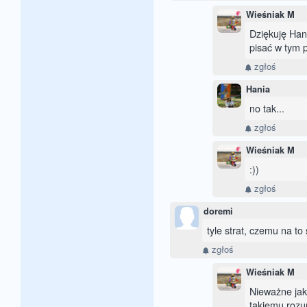
Wieśniak M
Dziękuję Han
pisać w tym 
zgłoś
Hania
no tak...
zgłoś
Wieśniak M
:))
zgłoś
doremi
tyle strat, czemu na to 
zgłoś
Wieśniak M
Nieważne jak
takiemu rozu