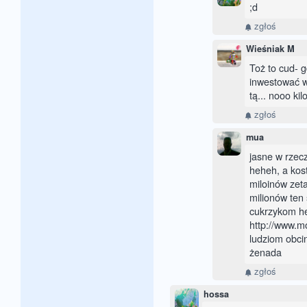
;d
zgłoś
Wieśniak M
Toż to cud- g
inwestować w 
tą... nooo ki
zgłoś
mua
jasne w rzecz
heheh, a kost
miloinów zet
milionów ten
cukrzykom h
http://www.m
ludziom obci
żenada
zgłoś
hossa