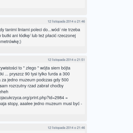
12 listopada 2014 o 21:46
dy tanimi liniami poleci do...wód/ nie trzeba
butki ani łódkę/ lub też płacić rzeczonej
lometrówkę;)
12 listopada 2014 o 21:51
ywistości to " złego " wójta siem bójta
ki ... pryszcz 90 tysi tylko furda a 300
a za jedno muzeum podczas gdy 500
 sam rozrzutny rzad zabrał choćby
eheh
ojacukrzyca.org/print.php?id=2984 =
naja stopy, aaalee jedno muzeum musi być -
12 listopada 2014 o 21:46