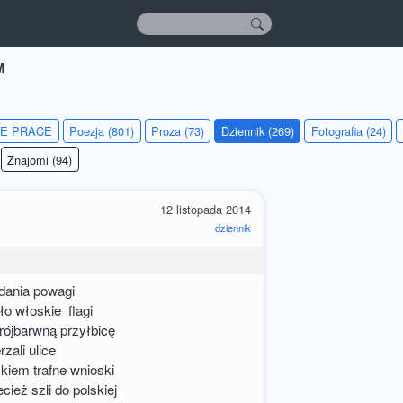
M
IE PRACE
Poezja (801)
Proza (73)
Dziennik (269)
Fotografia (24)
Znajomi (94)
12 listopada 2014
dziennik
dania powagi
ło włoskie flagi
rójbarwną przyłbicę
zali ulice
kiem trafne wnioski
cież szli do polskiej