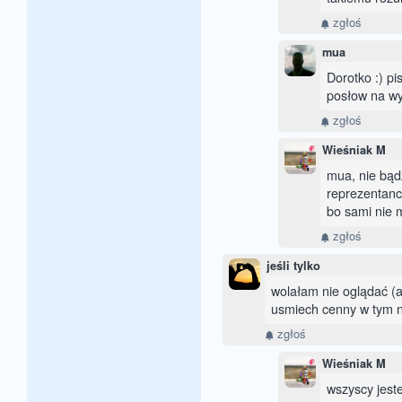
zgłoś
mua
Dorotko :) p
posłow na wyc
zgłoś
Wieśniak M
mua, nie bąd
reprezentanc
bo sami nie 
zgłoś
jeśli tylko
wolałam nie oglądać (a
usmiech cenny w tym na
zgłoś
Wieśniak M
wszyscy jest