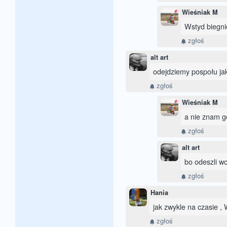
Wieśniak M
Wstyd biegni
zgłoś
alt art
odejdziemy pospołu jak
zgłoś
Wieśniak M
a nie znam go
zgłoś
alt art
bo odeszli wc
zgłoś
Hania
jak zwykle na czasie , 
zgłoś