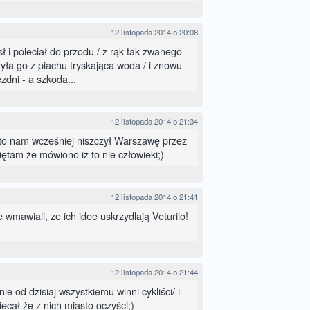
12 listopada 2014 o 20:08
sł i poleciał do przodu / z rąk tak zwanego
yła go z piachu tryskająca woda / i znowu
ezdni - a szkoda...
12 listopada 2014 o 21:34
to nam wcześniej niszczył Warszawę przez
iętam że mówiono iż to nie człowieki;)
12 listopada 2014 o 21:41
e wmawiali, ze ich idee uskrzydlają Veturilo!
12 listopada 2014 o 21:44
ie od dzisiaj wszystkiemu winni cykliści/ i
iecał że z nich miasto oczyści;)