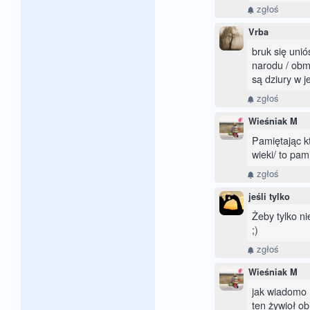
zgłoś
Vrba
bruk się unió
narodu / obm
są dziury w j
zgłoś
Wieśniak M
Pamiętając k
wieki/ to pam
zgłoś
jeśli tylko
Żeby tylko ni
;)
zgłoś
Wieśniak M
jak wiadomo n
ten żywioł ob