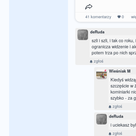
41
komentarzy
0
wi
deRuda
szli i szli, i tak co ro
ogranicza widzenie i al
potem trza po nich spr
zgłoś
Wieśniak M
Kiedyś widząc
szczęście w ży
kominiarki ni
szybko - za g
zgłoś
deRuda
i uciekasz byl
zgłoś