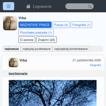
Logowanie
Vrba
WSZYSTKIE PRACE
Poezja (4)
Fotografia (1)
Pocztówka poetycka (1)
O autorze
Znajomi (23)
najnowsze
najwyżej punktowane
najczęściej komentowane
Vrba
21 października 2020
fotografia
bezlistowie