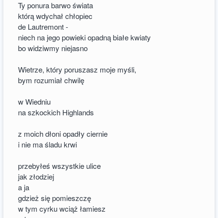
Ty ponura barwo świata
którą wdychał chłopiec
de Lautremont -
niech na jego powieki opadną białe kwiaty
bo widziwmy niejasno
Wietrze, który poruszasz moje myśli,
bym rozumiał chwilę
w Wiedniu
na szkockich Highlands
z moich dłoni opadły ciernie
i nie ma śladu krwi
przebyłeś wszystkie ulice
jak złodziej
a ja
gdzież się pomieszczę
w tym cyrku wciąż łamiesz