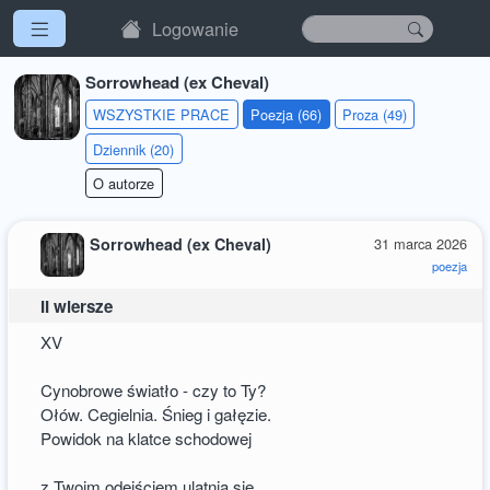
Logowanie
Sorrowhead (ex Cheval)
WSZYSTKIE PRACE
Poezja (66)
Proza (49)
Dziennik (20)
O autorze
Sorrowhead (ex Cheval)
31 marca 2026
poezja
II wiersze
XV
Cynobrowe światło - czy to Ty?
Ołów. Cegielnia. Śnieg i gałęzie.
Powidok na klatce schodowej
z Twoim odejściem ulatnia się