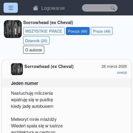
Logowanie
Sorrowhead (ex Cheval)
WSZYSTKIE PRACE
Poezja (66)
Proza (49)
Dziennik (20)
O autorze
Sorrowhead (ex Cheval)
26 marca 2026
poezja
Jeden numer
Nasłuchuję milczenia
wpatruję się w pustkę
kiedy jadę autobusem
Meteoryt mnie miażdży
Wiedeń spala się w lustrze
architektura w centrum