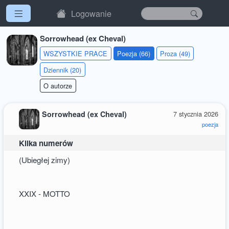
Logowanie
Sorrowhead (ex Cheval)
WSZYSTKIE PRACE
Poezja (66)
Proza (49)
Dziennik (20)
O autorze
Sorrowhead (ex Cheval)
7 stycznia 2026
poezja
Kilka numerów
(Ubiegłej zimy)
XXIX - MOTTO