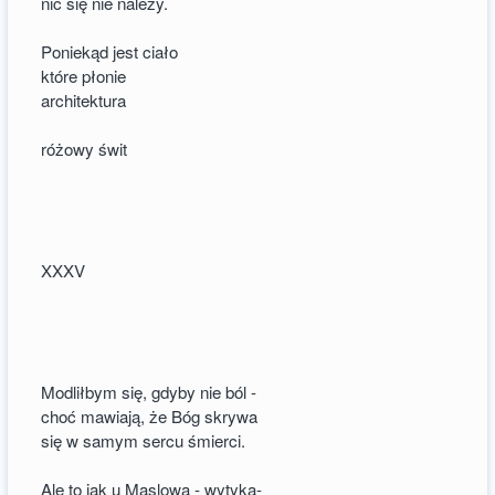
nic się nie należy.
Poniekąd jest ciało
które płonie
architektura
różowy świt
XXXV
Modliłbym się, gdyby nie ból -
choć mawiają, że Bóg skrywa
się w samym sercu śmierci.
Ale to jak u Maslowa - wytyka-