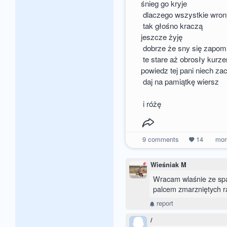
śnieg go kryje
dlaczego wszystkie wron
tak głośno kraczą
jeszcze żyję
dobrze że sny się zapom
te stare aż obrosły kur
powiedz tej pani niech za
daj na pamiątkę wiersz
i różę
9
comments
14
mo
Wieśniak M
Wracam wlaśnie ze spa
palcem zmarzniętych rą
report
/