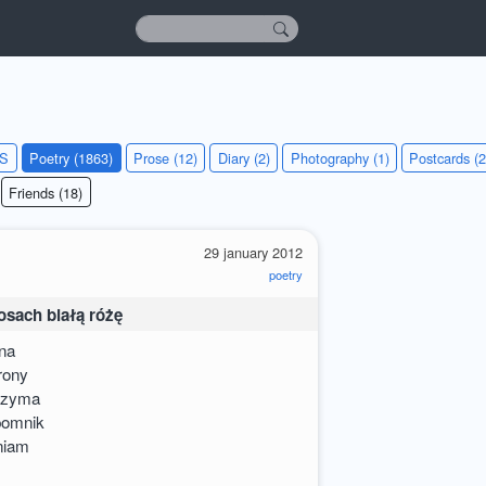
KS
Poetry (1863)
Prose (12)
Diary (2)
Photography (1)
Postcards (2
Friends (18)
29 january 2012
poetry
osach białą różę
ina
rony
trzyma
pomnik
rniam