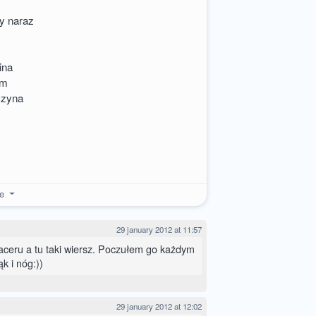
y naraz
ina
zem
czyna
re
29 january 2012 at 11:57
ceru a tu taki wiersz. Poczułem go każdym
k i nóg:))
29 january 2012 at 12:02