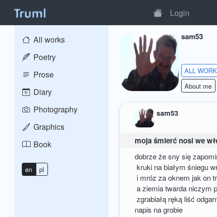
Login
sam53
All works
Poetry
ALL WOR
Prose
About me
Diary
Photography
sam53
Graphics
moja śmierć nosi we wł
Book
dobrze że sny się zapom
kruki na białym śniegu w
en
pl
i mróz za oknem jak on 
a ziemia twarda niczym 
zgrabiałą ręką liść odga
napis na grobie