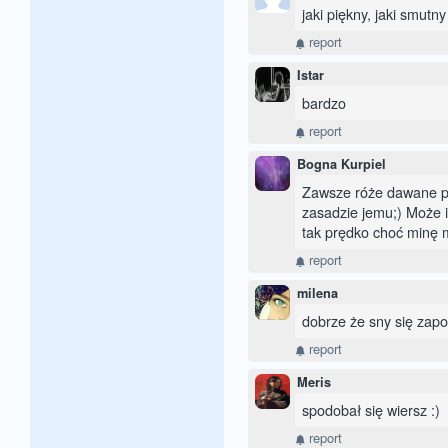
jaki piękny, jaki smutny
report
Istar
bardzo
report
Bogna Kurpiel
Zawsze róże dawane p
zasadzie jemu;) Może i t
tak prędko choć minę mi
report
milena
dobrze że sny się zapom
report
Meris
spodobał się wiersz :)
report