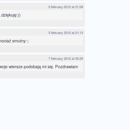
5 february 2012 at 21:09
.dziękuję:))
5 february 2012 at 21:13
hociaż smutny:::
7 february 2012 at 05:29
woje wiersze podobają mi się. Pozdrawiam