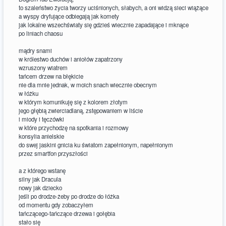
to szaleństwo życia tworzy uciśnionych, słabych, a oni widzą sieci wiążące
a wyspy dryfujące odbiegają jak komety
jak lokalne wszechświaty się gdzieś wiecznie zapadające i mknące
po liniach chaosu
mądry snami
w królestwo duchów i aniołów zapatrzony
wzruszony wiatrem
tańcem drzew na błękicie
nie dla mnie jednak, w moich snach wiecznie obecnym
w łóżku
w którym komunikuję się z kolorem złotym
jego głębią zwierciadlaną, zstępowaniem w liście
i miody i tęczówki
w które przychodzę na spotkania i rozmowy
konsylia anielskie
do swej jaskini gnicia ku światom zapełnionym, napełnionym
przez smartfon przyszłości
a z którego wstanę
silny jak Dracula
nowy jak dziecko
jeśli po drodze-żeby po drodze do łóżka
od momentu gdy zobaczyłem
tańczącego-tańczące drzewa i gołębia
stało się