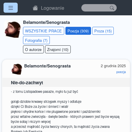
Logowanie
Belamonte/Senograsta
WSZYSTKIE PRACE
Poezja (309)
Proza (15)
Fotografia (7)
O autorze
Znajomi (10)
Belamonte/Senograsta
2 grudnia 2025
poezja
Nie-do-zachwyt
- z tomu Listopadowe pasaże, mgło tu już być
gołąb dziobie krwawy strzępek myszy i odlatuje
dzięki Ci Boże za życie i śmierć i wiatr
piękno i ohydne końce i nie plugawione poranki i październiki
przez witalne zwierzęta - święte bestie - których prawem jest bycie wyspą
bycie sobą i niczym więcej
a przecież mądrość życia tworzy chorych, ta mądrość życia zwana
Bogiem lub Ewolucją,