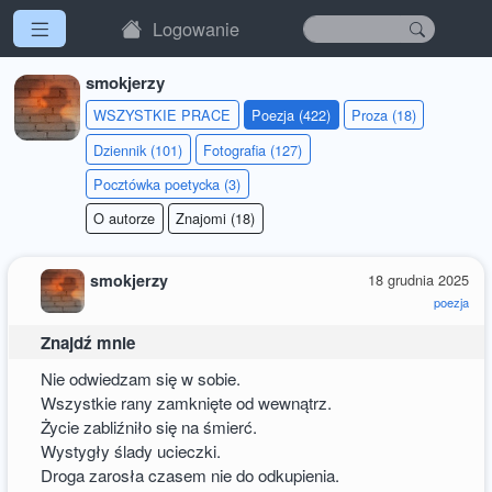
Logowanie
smokjerzy
WSZYSTKIE PRACE
Poezja (422)
Proza (18)
Dziennik (101)
Fotografia (127)
Pocztówka poetycka (3)
O autorze
Znajomi (18)
smokjerzy
18 grudnia 2025
poezja
Znajdź mnie
Nie odwiedzam się w sobie.
Wszystkie rany zamknięte od wewnątrz.
Życie zabliźniło się na śmierć.
Wystygły ślady ucieczki.
Droga zarosła czasem nie do odkupienia.