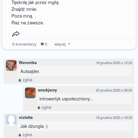
Tęsknię jak przez mgłę.
Znajdź mnie.
Poza mną.
Raz na zawsze.
6
komentarzy
5
więcej
Weronika
18 grudnia 2025 o 12:25
Autsajder.
zgłoś
smokjerzy
20 grudnia 2025 o 08:25
introwertyk uspołeczniony...
zgłoś
violetta
18 grudnia 2025 o 19:35
Jak dżungla :)
zgłoś