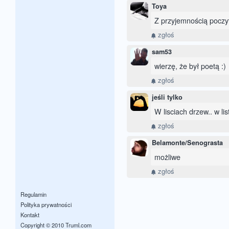
Toya
Z przyjemnością poczy
zgłoś
sam53
wierzę, że był poetą :)
zgłoś
jeśli tylko
W lisciach drzew.. w li
zgłoś
Belamonte/Senograsta
możliwe
zgłoś
Regulamin
Polityka prywatności
Kontakt
Copyright © 2010 Truml.com