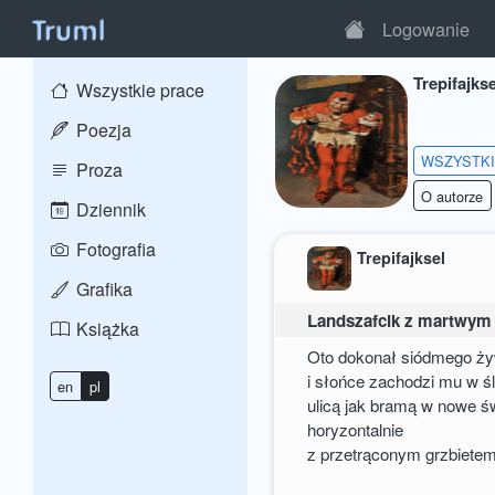
Logowanie
Trepifajkse
Wszystkie prace
Poezja
WSZYSTK
Proza
O autorze
Dziennik
Fotografia
Trepifajksel
Grafika
Landszafcik z martwym
Książka
Oto dokonał siódmego ż
i słońce zachodzi mu w ś
en
pl
ulicą jak bramą w nowe ś
horyzontalnie
z przetrąconym grzbiete