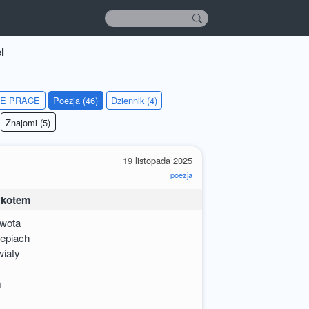
l
IE PRACE
Poezja (46)
Dziennik (4)
Znajomi (5)
19 listopada 2025
poezja
 kotem
ywota
lepiach
wiaty
m