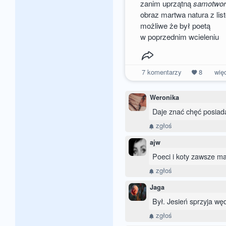
zanim uprzątną
samotwo
obraz martwa natura z lis
możliwe że był poetą
w poprzednim wcieleniu
7
komentarzy
8
wię
Weronika
Daje znać chęć posiada
zgłoś
ajw
Poeci i koty zawsze maj
zgłoś
Jaga
Był. Jesień sprzyja wę
zgłoś