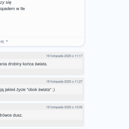
rzy
się
topadem w tle
cej
19 listopada 2025 o 11:17
nia drobiny końca świata.
19 listopada 2025 o 11:27
ą jakieś życie "obok świata" ;)
19 listopada 2025 o 13:05
drówce dusz.