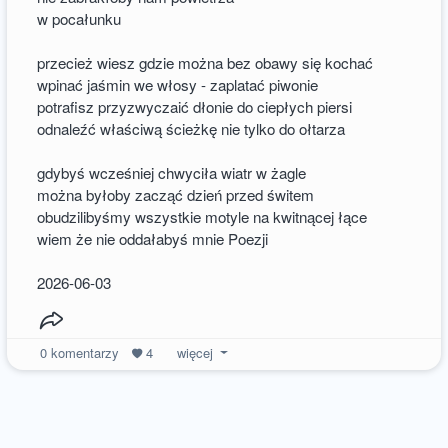
w pocałunku
przecież wiesz gdzie można bez obawy się kochać
wpinać jaśmin we włosy - zaplatać piwonie
potrafisz przyzwyczaić dłonie do ciepłych piersi
odnaleźć właściwą ścieżkę nie tylko do ołtarza
gdybyś wcześniej chwyciła wiatr w żagle
można byłoby zacząć dzień przed świtem
obudzilibyśmy wszystkie motyle na kwitnącej łące
wiem że nie oddałabyś mnie Poezji
2026-06-03
0
komentarzy
4
więcej