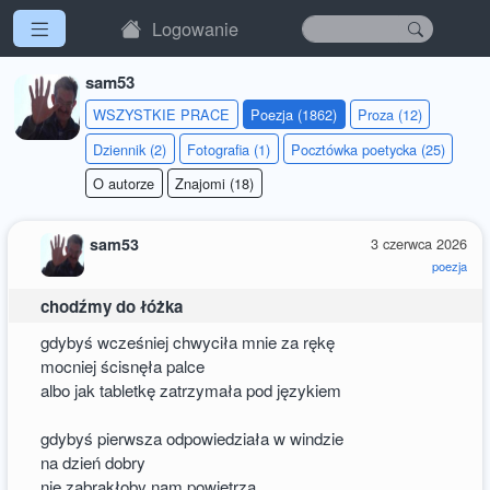
Logowanie
sam53
WSZYSTKIE PRACE
Poezja (1862)
Proza (12)
Dziennik (2)
Fotografia (1)
Pocztówka poetycka (25)
O autorze
Znajomi (18)
sam53
3 czerwca 2026
poezja
chodźmy do łóżka
gdybyś wcześniej chwyciła mnie za rękę
mocniej ścisnęła palce
albo jak tabletkę zatrzymała pod językiem
gdybyś pierwsza odpowiedziała w windzie
na dzień dobry
nie zabrakłoby nam powietrza