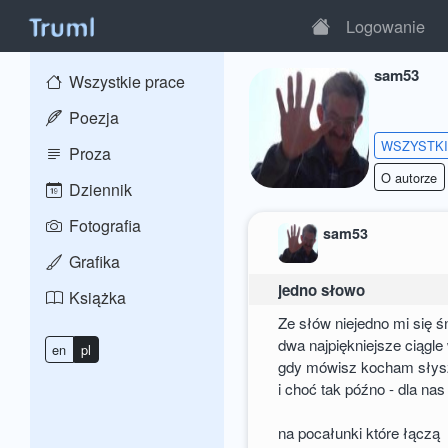
Logowanie
sam53
Wszystkie prace
Poezja
WSZYSTK
Proza
O autorze
Dziennik
Fotografia
sam53
Grafika
jedno słowo
Książka
Ze słów niejedno mi się ś
dwa najpiękniejsze ciągle
en
pl
gdy mówisz kocham słys
i choć tak późno - dla na
na pocałunki które łączą