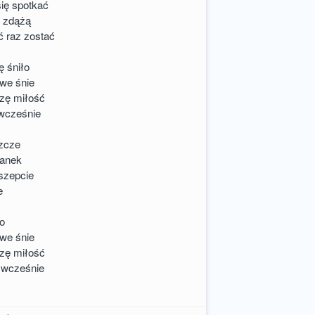
ię spotkać
y zdążą
 raz zostać
ę śniło
 we śnie
zę miłość
 wcześnie
szcze
ranek
 szepcie
e
ło
 we śnie
zę miłość
s wcześnie