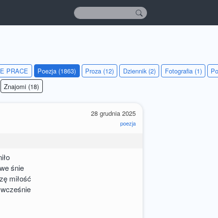
IE PRACE
Poezja (1863)
Proza (12)
Dziennik (2)
Fotografia (1)
Po
Znajomi (18)
28 grudnia 2025
poezja
niło
 we śnie
zę miłość
s wcześnie