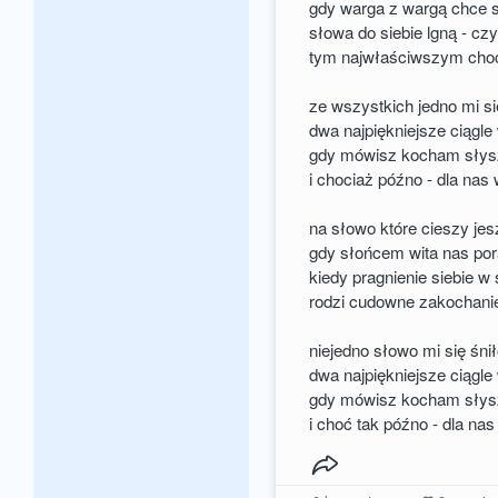
gdy warga z wargą chce s
słowa do siebie lgną - cz
tym najwłaściwszym choć
ze wszystkich jedno mi si
dwa najpiękniejsze ciągle
gdy mówisz kocham słys
i chociaż późno - dla nas
na słowo które cieszy je
gdy słońcem wita nas po
kiedy pragnienie siebie w
rodzi cudowne zakochani
niejedno słowo mi się śni
dwa najpiękniejsze ciągle
gdy mówisz kocham słys
i choć tak późno - dla na