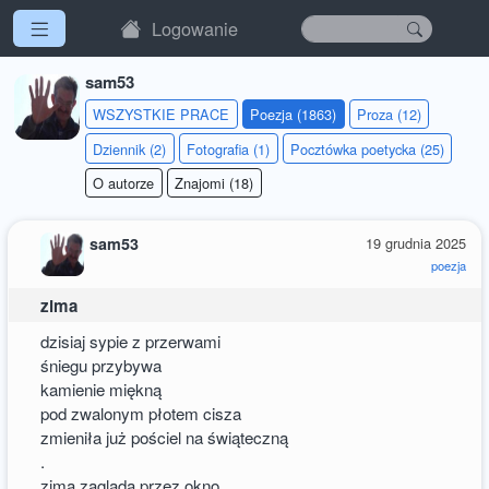
Logowanie
sam53
WSZYSTKIE PRACE
Poezja (1863)
Proza (12)
Dziennik (2)
Fotografia (1)
Pocztówka poetycka (25)
O autorze
Znajomi (18)
sam53
19 grudnia 2025
poezja
zima
dzisiaj sypie z przerwami
śniegu przybywa
kamienie miękną
pod zwalonym płotem cisza
zmieniła już pościel na świąteczną
.
zima zagląda przez okno