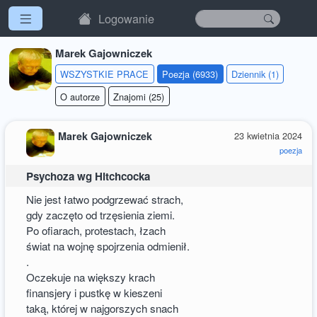
Logowanie
Marek Gajowniczek
WSZYSTKIE PRACE
Poezja (6933)
Dziennik (1)
O autorze
Znajomi (25)
Marek Gajowniczek
23 kwietnia 2024
poezja
Psychoza wg Hitchcocka
Nie jest łatwo podgrzewać strach,
gdy zaczęto od trzęsienia ziemi.
Po ofiarach, protestach, łzach
świat na wojnę spojrzenia odmienił.
.
Oczekuje na większy krach
finansjery i pustkę w kieszeni
taką, której w najgorszych snach