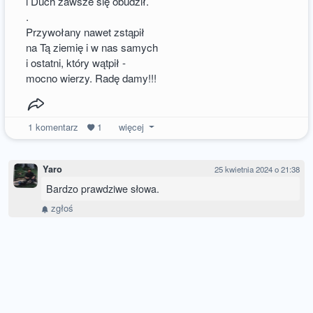
i Duch zawsze się obudził.
.
Przywołany nawet zstąpił
na Tą ziemię i w nas samych
i ostatni, który wątpił -
mocno wierzy. Radę damy!!!
1
komentarz
1
więcej
Yaro
25 kwietnia 2024 o 21:38
Bardzo prawdziwe słowa.
zgłoś