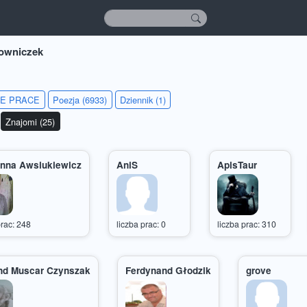
owniczek
IE PRACE
Poezja (6933)
Dziennik (1)
Znajomi (25)
Anna Awsiukiewicz
AniS
ApisTaur
prac: 248
liczba prac: 0
liczba prac: 310
d Muscar Czynszak
Ferdynand Głodzik
grove