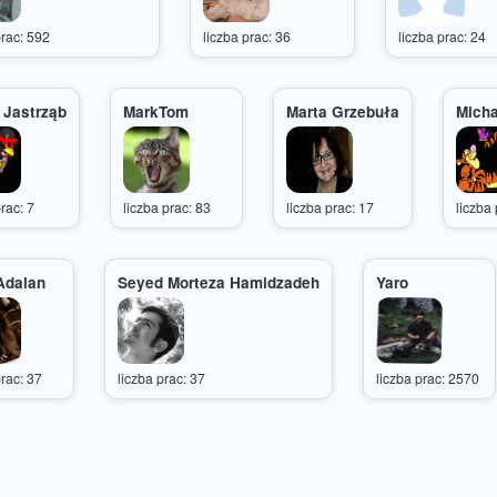
prac: 592
liczba prac: 36
liczba prac: 24
 Jastrząb
MarkTom
Marta Grzebuła
Mich
prac: 7
liczba prac: 83
liczba prac: 17
liczba 
Adalan
Seyed Morteza Hamidzadeh
Yaro
prac: 37
liczba prac: 37
liczba prac: 2570