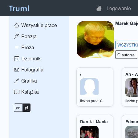
Logowanie
Marek Gaj
Wszystkie prace
Poezja
WSZYSTK
Proza
O autorze
Dziennik
Fotografia
/
An - 
Grafika
Książka
liczba prac: 0
liczba 
en
pl
Darek i Mania
Edmun