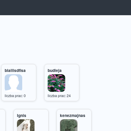
blalllsdflsa
budleja
liczba prac: 0
liczba prac: 24
Ignis
kenezmajnas