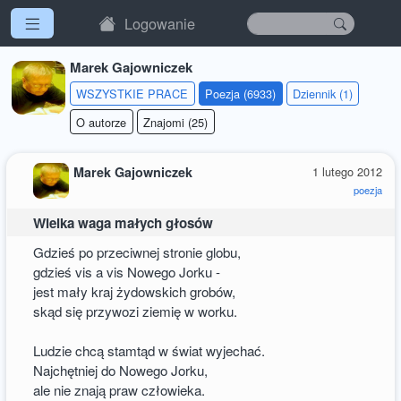
Logowanie
Marek Gajowniczek
WSZYSTKIE PRACE
Poezja (6933)
Dziennik (1)
O autorze
Znajomi (25)
Marek Gajowniczek
1 lutego 2012
poezja
Wielka waga małych głosów
Gdzieś po przeciwnej stronie globu,
gdzieś vis a vis Nowego Jorku -
jest mały kraj żydowskich grobów,
skąd się przywozi ziemię w worku.
Ludzie chcą stamtąd w świat wyjechać.
Najchętniej do Nowego Jorku,
ale nie znają praw człowieka.