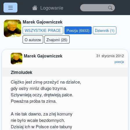
Logowanie
Marek Gajowniczek
WSZYSTKIE PRACE
Poezja (6933)
Dziennik (1)
O autorze
Znajomi (25)
Marek Gajowniczek
31 stycznia 2012
poezja
Zimoludek
Ciężko jest zimę przeżyć na działce,
gdy ostry mróz długo trzyma.
Sztywnieją oczy, drętwieją palce.
Poważna próba ta zima.
A nie tak dawno, za złej komuny
nie było wcale bezdomnych.
Dzisiaj ich w Polsce całe tabuny