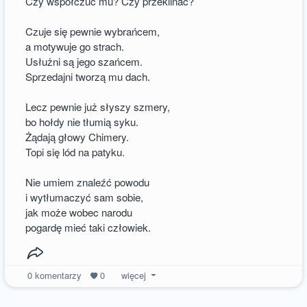
Czy współczuć mu? Czy przeklinać?
Czuje się pewnie wybrańcem,
a motywuje go strach.
Usłużni są jego szańcem.
Sprzedajni tworzą mu dach.
Lecz pewnie już słyszy szmery,
bo hołdy nie tłumią syku.
Żądają głowy Chimery.
Topi się lód na patyku.
Nie umiem znaleźć powodu
i wytłumaczyć sam sobie,
jak może wobec narodu
pogardę mieć taki człowiek.
0
komentarzy
0
więcej