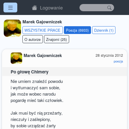
Logowanie
Marek Gajowniczek
WSZYSTKIE PRACE
Poezja (6933)
Dziennik (1)
O autorze
Znajomi (25)
Marek Gajowniczek
28 stycznia 2012
poezja
Po głowę Chimery
Nie umiem znaleźć powodu
i wytłumaczyć sam sobie,
jak może wobec narodu
pogardę mieć taki człowiek.
Jak musi być nią przeżarty,
nieczuły i zaślepiony,
by sobie urządzać żarty