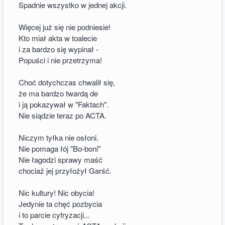
Spadnie wszystko w jednej akcji.
Więcej już się nie podniesie!
Kto miał akta w toalecie
i za bardzo się wypinał -
Popuści i nie przetrzyma!
Choć dotychczas chwalił się,
że ma bardzo twardą de
i ją pokazywał w "Faktach".
Nie siądzie teraz po ACTA.
Niczym tyłka nie osłoni.
Nie pomaga łój "Bo-boni"
Nie łagodzi sprawy maść
chociaż jej przyłożył Garść.
Nic kultury! Nic obycia!
Jedynie ta chęć pozbycia
i to parcie cyfryzacji...