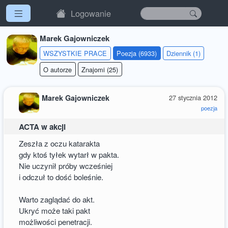
Logowanie
Marek Gajowniczek
WSZYSTKIE PRACE
Poezja (6933)
Dziennik (1)
O autorze
Znajomi (25)
Marek Gajowniczek
27 stycznia 2012
poezja
ACTA w akcji
Zeszła z oczu katarakta
gdy ktoś tyłek wytarł w pakta.
Nie uczynił próby wcześniej
i odczuł to dość boleśnie.
Warto zaglądać do akt.
Ukryć może taki pakt
możliwości penetracji.