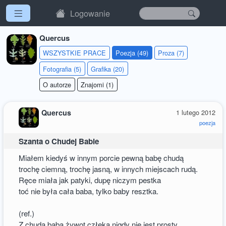
Logowanie
Quercus
WSZYSTKIE PRACE
Poezja (49)
Proza (7)
Fotografia (5)
Grafika (20)
O autorze
Znajomi (1)
Quercus
1 lutego 2012
poezja
Szanta o Chudej Babie
Miałem kiedyś w innym porcie pewną babę chudą
trochę ciemną, trochę jasną, w innych miejscach rudą.
Ręce miała jak patyki, dupę niczym pestka
toć nie była cała baba, tylko baby resztka.
(ref.)
Z chudą babą żywot człeka nigdy nie jest prosty