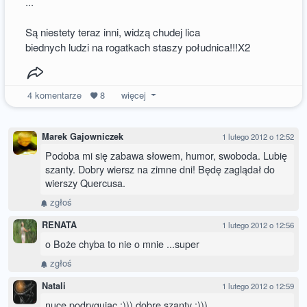
...
Są niestety teraz inni, widzą chudej lica
biednych ludzi na rogatkach staszy południca!!!X2
4
komentarze
8
więcej
Marek Gajowniczek
1 lutego 2012 o 12:52
Podoba mi się zabawa słowem, humor, swoboda. Lubię
szanty. Dobry wiersz na zimne dni! Będę zaglądał do
wierszy Quercusa.
zgłoś
RENATA
1 lutego 2012 o 12:56
o Boże chyba to nie o mnie ...super
zgłoś
Natali
1 lutego 2012 o 12:59
nucę podrygując :))) dobre szanty :)))