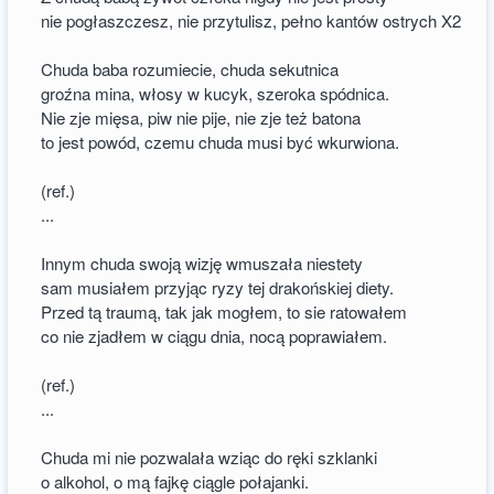
nie pogłaszczesz, nie przytulisz, pełno kantów ostrych X2
Chuda baba rozumiecie, chuda sekutnica
groźna mina, włosy w kucyk, szeroka spódnica.
Nie zje mięsa, piw nie pije, nie zje też batona
to jest powód, czemu chuda musi być wkurwiona.
(ref.)
...
Innym chuda swoją wizję wmuszała niestety
sam musiałem przyjąc ryzy tej drakońskiej diety.
Przed tą traumą, tak jak mogłem, to sie ratowałem
co nie zjadłem w ciągu dnia, nocą poprawiałem.
(ref.)
...
Chuda mi nie pozwalała wziąc do ręki szklanki
o alkohol, o mą fajkę ciągle połajanki.