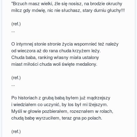
"Brzuch masz wielki, źle się nosisz, na brodzie okruchy
milcz gdy mówię, nic nie słuchasz, stary durniu głuchy!!!
(ref.)
...
O intymnej stonie stronie życia wspomnieć też należy
od wieczora aż do rana chuda krzyżem leży.
Chuda baba, ranking własny miała ustalony
miast miłości chuda woli święte medaliony.
(ref.)
...
Po historiach z grubą babą byłem już mądrzejszy
i wiedziałem co uczynić, by los był mi lżejszym.
Myśli w głowie pozbierałem, rozeznałem w rolach,
chudą babę wyrzuciłem, teraz gna po polach.
(ref.)